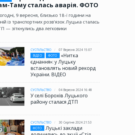
ам-Таму сталась аварія. ФОТО
огодні, 9 вересня, близько 18-ї години на
ній із транспортних розв’язок Луцька сталась
П — зіткнулись два легковики
СУСПІЛЬСТВО
07 Вересня 2024 15:07
«Нитка
ВІДЕО
ФОТО
єднання»: у Луцьку
встановлять новий рекорд
України. ВІДЕО
СУСПІЛЬСТВО
04 Вересня 2024 16:48
У селі Борохів Луцького
району сталася ДТП
СУСПІЛЬСТВО
30 Серпня 2024 21:53
Луцькі заклади
ФОТО
долучились до акції «Стіл