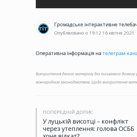
Громадське інтерактивне телеба
Опубліковано о 19:12
16 квітня 2021
Оперативна інформація на
телеграм-кана
Використання даного матеріалу без письмового дозволу ре
міжнародним законодавством. Щодо використання матер
ПОПЕРЕДНІЙ ДОПИС
У луцькій висотці – конфлікт
через утеплення: голова ОСББ
хоче відкат?