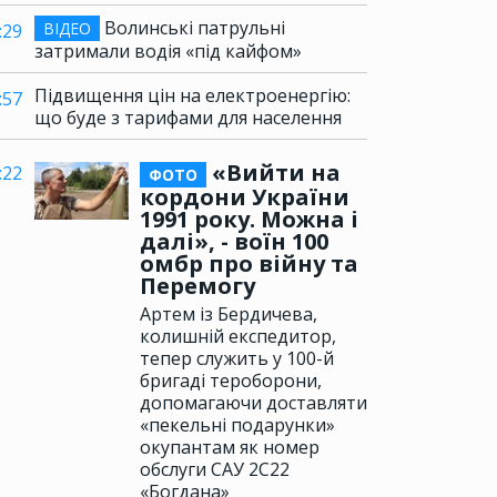
Волинські патрульні
ВІДЕО
:29
затримали водія «під кайфом»
Підвищення цін на електроенергію:
:57
що буде з тарифами для населення
«Вийти на
:22
ФОТО
кордони України
1991 року. Можна і
далі», - воїн 100
омбр про війну та
Перемогу
Артем із Бердичева,
колишній експедитор,
тепер служить у 100-й
бригаді тероборони,
допомагаючи доставляти
«пекельні подарунки»
окупантам як номер
обслуги САУ 2С22
«Богдана»