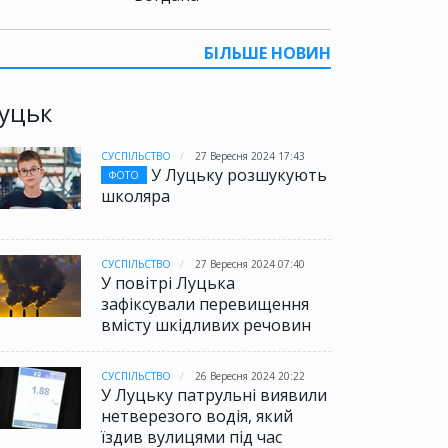
БІЛЬШЕ НОВИН
уцьк
СУСПІЛЬСТВО
27 Вересня 2024 17:43
У Луцьку розшукують
ФОТО
школяра
СУСПІЛЬСТВО
27 Вересня 2024 07:40
У повітрі Луцька
зафіксували перевищення
вмісту шкідливих речовин
СУСПІЛЬСТВО
26 Вересня 2024 20:22
У Луцьку патрульні виявили
нетверезого водія, який
їздив вулицями під час