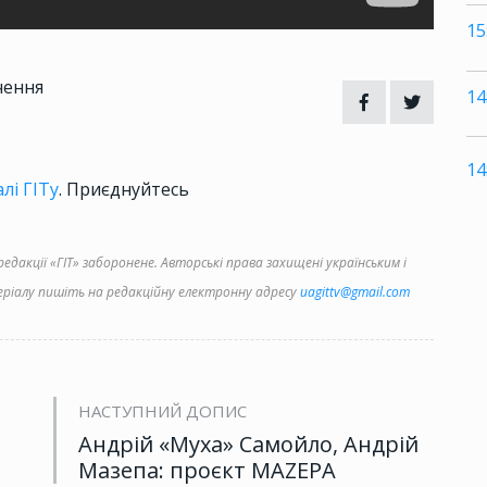
15
чення
14
14
лі ГІТу
. Приєднуйтесь
дакції «ГІТ» заборонене. Авторські права захищені українським і
іалу пишіть на редакційну електронну адресу
uagittv@gmail.com
НАСТУПНИЙ ДОПИС
Андрій «Муха» Самойло, Андрій
Мазепа: проєкт MAZEPA