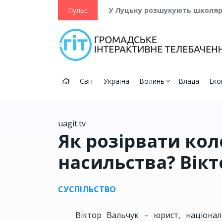
ійну та Перемогу
Пульс
У Луцьку розшукують школя
Світ
Україна
Волинь
Влада
Еко
uagit.tv
Як розірвати ко
насильства? Вікт
СУСПІЛЬСТВО
Віктор Вальчук – юрист, націона