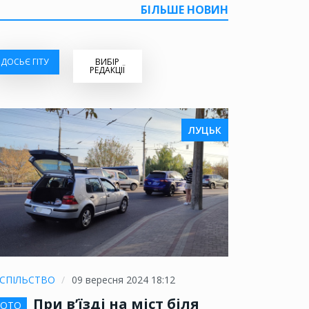
БІЛЬШЕ НОВИН
ДОСЬЄ ГІТУ
ВИБІР
РЕДАКЦІЇ
ЛУЦЬК
СПІЛЬСТВО
09 вересня 2024 18:12
При в’їзді на міст біля
ОТО