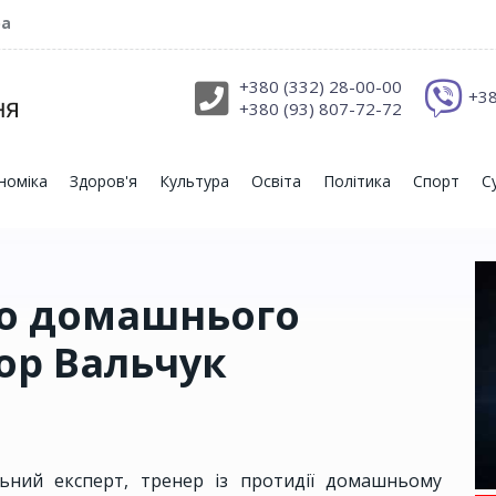
ра
+380 (332) 28-00-00
+38
+380 (93) 807-72-72
номіка
Здоров'я
Культура
Освіта
Політика
Спорт
С
ло домашнього
ор Вальчук
льний експерт, тренер із протидії домашньому