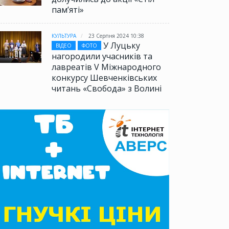
памʼяті»
КУЛЬТУРА
23 Серпня 2024 10:38
У Луцьку
ВІДЕО
ФОТО
нагородили учасників та
лавреатів V Міжнародного
конкурсу Шевченківських
читань «Свобода» з Волині