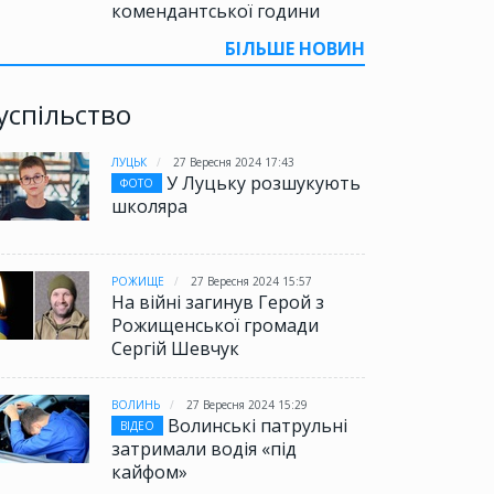
комендантської години
БІЛЬШЕ НОВИН
успільство
ЛУЦЬК
27 Вересня 2024 17:43
У Луцьку розшукують
ФОТО
школяра
РОЖИЩЕ
27 Вересня 2024 15:57
На війні загинув Герой з
Рожищенської громади
Сергій Шевчук
ВОЛИНЬ
27 Вересня 2024 15:29
Волинські патрульні
ВІДЕО
затримали водія «під
кайфом»