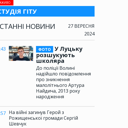
АЖИВО
СТУДІЯ ГІТУ
СТАННІ НОВИНИ
27 ВЕРЕСНЯ
2024
У Луцьку
:43
ФОТО
розшукують
школяра
До поліції Волині
надійшло повідомлення
про зникнення
малолітнього Артура
Найдича, 2013 року
народження
На війні загинув Герой з
:57
Рожищенської громади Сергій
Шевчук