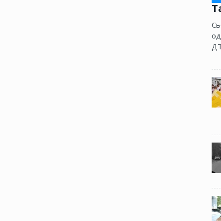
Т
Сь
од
ДТ