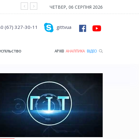
На війні загинув Герой з Рожищенської гр
ЧЕТВЕР, 06 СЕРПНЯ 2026
0 (67) 327-30-11
gittvua
успільство
АРХІВ
АНАЛІТИКА
ВІДЕО