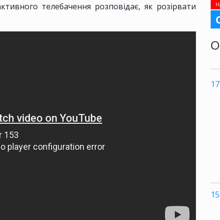
Н
активного телебачення розповідає, як розірвати
О
17
15