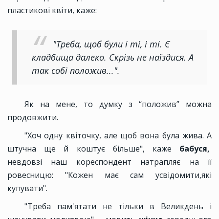
пластикові квіти, каже:
"Треба, щоб були і ті, і ті. Є
кладбища далеко. Скрізь не наїздися. А
так собі положив...".
Як на мене, то думку з “положив” можна
продовжити.
"Хоч одну квіточку, але щоб вона була жива. А
штучна ще й коштує більше", каже
бабуся,
невдовзі наш кореспондент натрапляє на її
ровесницю: "Кожен має сам усвідомити,які
купувати".
"Треба пам'ятати не тільки в Великдень і