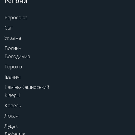
Регіони
Євросоюз
Світ
Україна
Волинь
Володимир
Горохів
Іваничі
Камінь-Каширський
Ківерці
Ковель
Локачі
Луцьк
Любешів