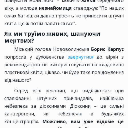
шанувати молитвою" – мовить
жінка
середнього
віку, а молода
незнайомиця
стверджує: "По наших
селах батюшки давно просять не приносити штучні
квіти. Це ж потім палиться все".
Як ми труїмо живих, шануючи
мертвих?
Міський голова Нововолинська
Борис Карпус
попросив у духовенства
звернутися
до вірян з
рекомендацією не використовувати на кладовищі
пластикові квіти, цікаво, чи буде таке повідомлення
від нашого?
Серед всіх речовин, що виділяються при
спалюванні штучних причандалів, найбільша
небезпека за діоксинами. Діоксини – це сильні
канцерогени, які небезпечні в будь-яких
концентраціях.
Можливо, вам уже відоме це