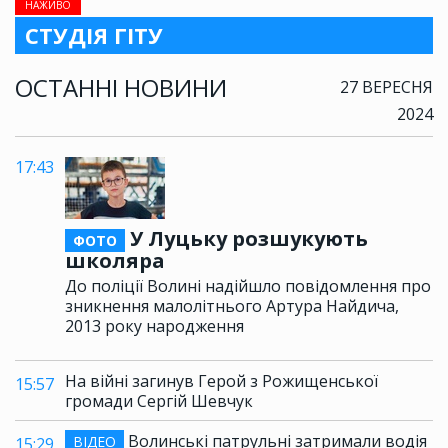
НАЖИВО
СТУДІЯ ГІТУ
ОСТАННІ НОВИНИ
27 ВЕРЕСНЯ
2024
17:43
У Луцьку розшукують
ФОТО
школяра
До поліції Волині надійшло повідомлення про
зникнення малолітнього Артура Найдича,
2013 року народження
На війні загинув Герой з Рожищенської
15:57
громади Сергій Шевчук
Волинські патрульні затримали водія
ВІДЕО
15:29