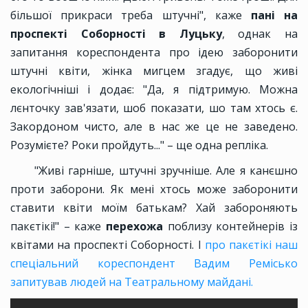
більшої прикраси треба штучні", каже
пані на
проспекті Соборності в Луцьку
, однак на
запитання кореспондента про ідею заборонити
штучні квіти, жінка мигцем згадує, що живі
екологічніші і додає: "Да, я підтримую. Можна
лєнточку зав'язати, шоб показати, шо там хтось є.
Закордоном чисто, але в нас же це не заведено.
Розумієте? Роки пройдуть..." – ще одна репліка.
"Живі гарніше, штучні зручніше. Але я канєшно
проти заборони. Як мені хтось може заборонити
ставити квіти моїм батькам? Хай забороняють
пакєтікі!" – каже
перехожа
поблизу контейнерів із
квітами на проспекті Соборності. І
про пакєтікі наш
спеціальний кореспондент Вадим Ремісько
запитував людей на Театральному майдані.