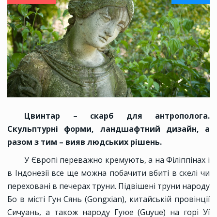
Цвинтар – скарб для антрополога.
Скульптурні форми, ландшафтний дизайн, а
разом з тим – вияв людських рішень.
У Європі переважно кремують, а на Філіппінах і
в Індонезії все ще можна побачити вбиті в скелі чи
переховані в печерах труни. Підвішені труни народу
Бo в місті Гун Сянь (Gongxian), китайській провінції
Сичуань, а також народу Гуюе (Guyue) на горі Уї