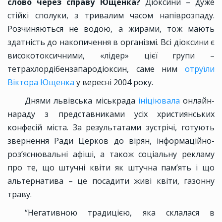
слово через справу Ющенка?
Діоксини – дуже
стійкі сполуки, з тривалим часом напіврозпаду.
Розчиняються не водою, а жирами, тож мають
здатність до накопичення в організмі. Всі діоксини є
високотоксичними, «лідер» цієї групи –
тетрахлордібензапародіоксин, саме ним
отруїли
Віктора Ющенка
у вересні 2004 року.
Днями львівська міськрада
ініціювала
онлайн-
нараду з представниками усіх християнських
конфесій міста. За результатами зустрічі, готують
звернення Ради Церков до вірян, інформаційно-
роз’яснювальні афіші, а також соціальну рекламу
про те, що штучні квіти як штучна пам’ять і що
альтернатива – це посадити живі квіти, газонну
траву.
“Негативною традицією, яка склалася в