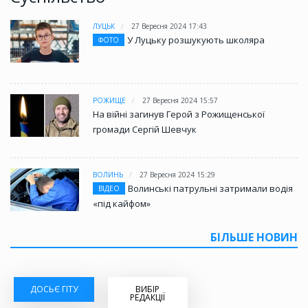
ЛУЦЬК
27 Вересня 2024 17:43
У Луцьку розшукують школяра
ФОТО
РОЖИЩЕ
27 Вересня 2024 15:57
На війні загинув Герой з Рожищенської
громади Сергій Шевчук
ВОЛИНЬ
27 Вересня 2024 15:29
Волинські патрульні затримали водія
ВІДЕО
«під кайфом»
БІЛЬШЕ НОВИН
ДОСЬЄ ГІТУ
ВИБІР
РЕДАКЦІЇ