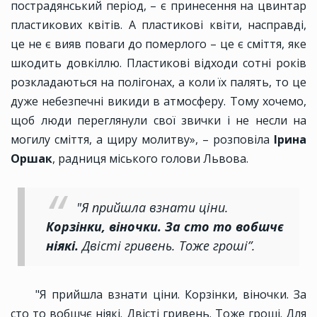
пострадянський період, – є принесення на цвинтар
пластикових квітів. А пластикові квіти, насправді,
це не є вияв поваги до померлого – це є сміття, яке
шкодить довкіллю. Пластикові відходи сотні років
розкладаються на полігонах, а коли їх палять, то це
дуже небезпечні викиди в атмосферу. Тому хочемо,
щоб люди переглянули свої звички і не несли на
могилу сміття, а щиру молитву», – розповіла
Ірина
Оршак
, радниця міського голови Львова.
"Я прийшла взнати ціни.
Корзінки, віночки. За сто то вобшчє
ніякі.
Двісті гривень. Тоже гроші”.
"Я прийшла взнати ціни. Корзінки, віночки. За
сто то вобшчє ніякі. Двісті гривень. Тоже гроші. Для