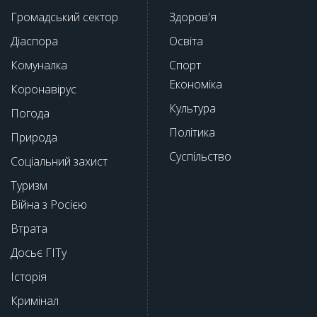
Громадський сектор
Здоров'я
Діаспора
Освіта
Комуналка
Спорт
Економіка
Коронавірус
Культура
Погода
Політика
Природа
Суспільство
Соціальний захист
Туризм
Війна з Росією
Втрата
Досьє ГІТу
Історія
Кримінал