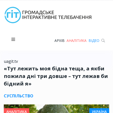
АРХІВ
АНАЛІТИКА
ВІДЕО
uagit.tv
«Тут лежить моя бідна теща, а якби
пожила дні три довше – тут лежав би
бідний я»
СУСПІЛЬСТВО
АНАЛІТИКА
УКРАЇНА