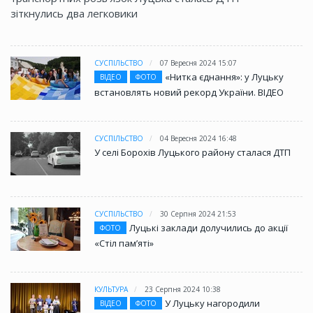
зіткнулись два легковики
СУСПІЛЬСТВО
07 Вересня 2024 15:07
«Нитка єднання»: у Луцьку
ВІДЕО
ФОТО
встановлять новий рекорд України. ВІДЕО
СУСПІЛЬСТВО
04 Вересня 2024 16:48
У селі Борохів Луцького району сталася ДТП
СУСПІЛЬСТВО
30 Серпня 2024 21:53
Луцькі заклади долучились до акції
ФОТО
«Стіл памʼяті»
КУЛЬТУРА
23 Серпня 2024 10:38
У Луцьку нагородили
ВІДЕО
ФОТО