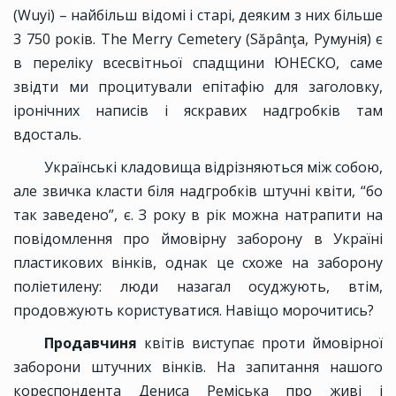
(Wuyi) – найбільш відомі і старі, деяким з них більше
3 750 років. The Merry Cemetery (Săpânţa, Румунія) є
в переліку всесвітньої спадщини ЮНЕСКО, саме
звідти ми процитували епітафію для заголовку,
іронічних написів і яскравих надгробків там
вдосталь.
Українські кладовища відрізняються між собою,
але звичка класти біля надгробків штучні квіти, “бо
так заведено”, є. З року в рік можна натрапити на
повідомлення про ймовірну заборону в Україні
пластикових вінків, однак це схоже на заборону
поліетилену: люди назагал осуджують, втім,
продовжують користуватися. Навіщо морочитись?
Продавчиня
квітів виступає проти ймовірної
заборони штучних вінків. На запитання нашого
кореспондента Дениса Реміська про живі і