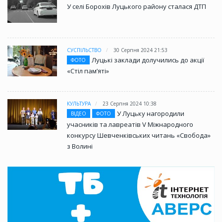
У селі Борохів Луцького району сталася ДТП
СУСПІЛЬСТВО
30 Серпня 2024 21:53
Луцькі заклади долучились до акції
ФОТО
«Стіл памʼяті»
КУЛЬТУРА
23 Серпня 2024 10:38
У Луцьку нагородили
ВІДЕО
ФОТО
учасників та лавреатів V Міжнародного
конкурсу Шевченківських читань «Свобода»
з Волині