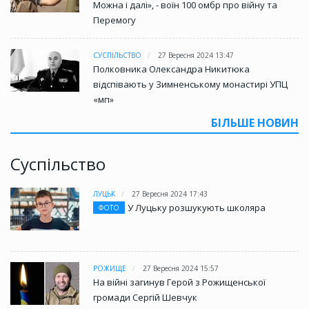
Можна і далі», - воїн 100 омбр про війну та
Перемогу
СУСПІЛЬСТВО
27 Вересня 2024 13:47
Полковника Олександра Никитюка
відспівають у Зимненському монастирі УПЦ
«мп»
БІЛЬШЕ НОВИН
Суспільство
ЛУЦЬК
27 Вересня 2024 17:43
У Луцьку розшукують школяра
ФОТО
РОЖИЩЕ
27 Вересня 2024 15:57
На війні загинув Герой з Рожищенської
громади Сергій Шевчук