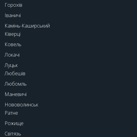
Горохів
Іваничі
Камінь-Каширський
Ківерці
Ковель
Локачі
Луцьк
Любешів
Любомль
Маневичі
Нововолинськ
Ратне
Рожище
Світязь