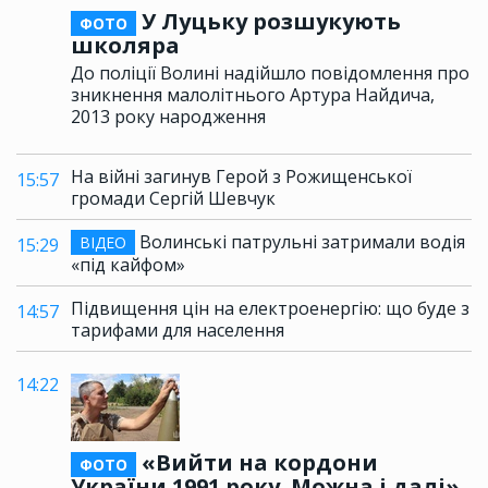
У Луцьку розшукують
ФОТО
школяра
До поліції Волині надійшло повідомлення про
зникнення малолітнього Артура Найдича,
2013 року народження
На війні загинув Герой з Рожищенської
15:57
громади Сергій Шевчук
Волинські патрульні затримали водія
ВІДЕО
15:29
«під кайфом»
Підвищення цін на електроенергію: що буде з
14:57
тарифами для населення
14:22
«Вийти на кордони
ФОТО
України 1991 року. Можна і далі»,