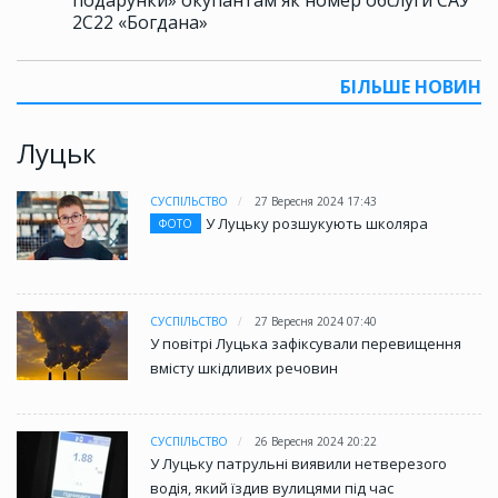
подарунки» окупантам як номер обслуги САУ
2С22 «Богдана»
БІЛЬШЕ НОВИН
Луцьк
СУСПІЛЬСТВО
27 Вересня 2024 17:43
У Луцьку розшукують школяра
ФОТО
СУСПІЛЬСТВО
27 Вересня 2024 07:40
У повітрі Луцька зафіксували перевищення
вмісту шкідливих речовин
СУСПІЛЬСТВО
26 Вересня 2024 20:22
У Луцьку патрульні виявили нетверезого
водія, який їздив вулицями під час