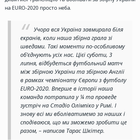
на EURO-2020 просто неба.
Учора вся Україна завмирала біля
екранів, коли наша збірна грала зі
шведами. Такі моменти по-особливому
об’єднують усіх нас. Цієї суботи, 3
липня, відбудеться футбольний матч
між збірною України та збірною Англії
в рамках чемпіонату Європи з футболу
EURO-2020. Вперше в історії наша
команда потрапила у ¼ та проведе
зустріч на Стадіо Олімпіко у Римі. І
знову всі ми вболіватимемо за наших і
сподіваюся, що ми зможемо зробити це
разом, – написав Тарас Шкітер.