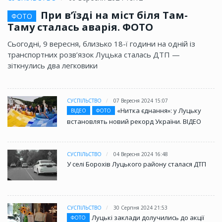
При в’їзді на міст біля Там-
ФОТО
Таму сталась аварія. ФОТО
Сьогодні, 9 вересня, близько 18-ї години на одній із
транспортних розв’язок Луцька сталась ДТП —
зіткнулись два легковики
СУСПІЛЬСТВО
07 Вересня 2024 15:07
«Нитка єднання»: у Луцьку
ВІДЕО
ФОТО
встановлять новий рекорд України. ВІДЕО
СУСПІЛЬСТВО
04 Вересня 2024 16:48
У селі Борохів Луцького району сталася ДТП
СУСПІЛЬСТВО
30 Серпня 2024 21:53
Луцькі заклади долучились до акції
ФОТО