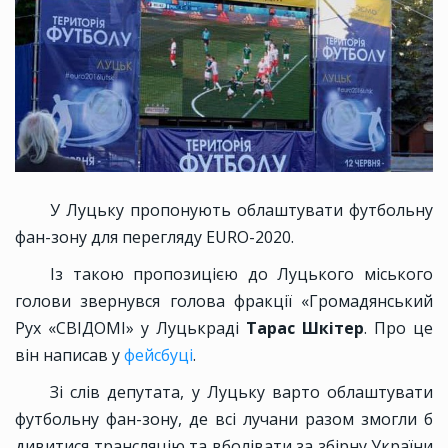
У Луцьку пропонують облаштувати футбольну
фан-зону для перегляду EURO-2020.
Із такою пропозицією до Луцького міського
голови звернувся голова фракції «Громадянський
Рух «СВІДОМІ» у Луцькраді
Тарас Шкітер
. Про це
він написав у
фейсбуці
.
Зі слів депутата, у Луцьку варто облаштувати
футбольну фан-зону, де всі лучани разом змогли б
дивитися трансляцію та вболівати за збірну України