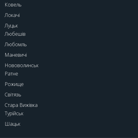
Ковель
Локачі
Луцьк
Любешів
Любомль
Маневичі
Нововолинськ
Ратне
Рожище
Світязь
Стара Вижівка
Турійськ
Шацьк