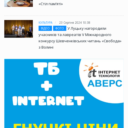
«Стіл памʼяті»
КУЛЬТУРА
23 Серпня 2024 10:38
У Луцьку нагородили
ВІДЕО
ФОТО
учасників та лавреатів V Міжнародного
конкурсу Шевченківських читань «Свобода»
з Волині