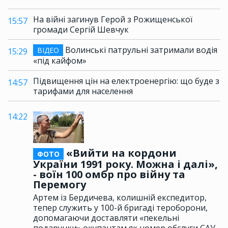
На війні загинув Герой з Рожищенської
15:57
громади Сергій Шевчук
Волинські патрульні затримали водія
ВІДЕО
15:29
«під кайфом»
Підвищення цін на електроенергію: що буде з
14:57
тарифами для населення
14:22
«Вийти на кордони
ФОТО
України 1991 року. Можна і далі»,
- воїн 100 омбр про війну та
Перемогу
Артем із Бердичева, колишній експедитор,
тепер служить у 100-й бригаді тероборони,
допомагаючи доставляти «пекельні