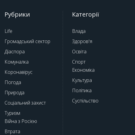
Рубрики
Категорії
Life
Влада
Громадський сектор
Здоров'я
Діаспора
Освіта
Комуналка
Спорт
Економіка
Коронавірус
Культура
Погода
Політика
Природа
Суспільство
Соціальний захист
Туризм
Війна з Росією
Втрата