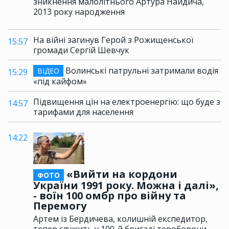
зникнення малолітнього Артура Найдича,
2013 року народження
На війні загинув Герой з Рожищенської
15:57
громади Сергій Шевчук
Волинські патрульні затримали водія
ВІДЕО
15:29
«під кайфом»
Підвищення цін на електроенергію: що буде з
14:57
тарифами для населення
14:22
«Вийти на кордони
ФОТО
України 1991 року. Можна і далі»,
- воїн 100 омбр про війну та
Перемогу
Артем із Бердичева, колишній експедитор,