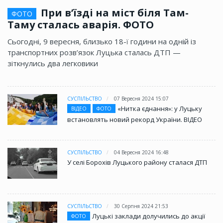
При в’їзді на міст біля Там-
ФОТО
Таму сталась аварія. ФОТО
Сьогодні, 9 вересня, близько 18-ї години на одній із
транспортних розв’язок Луцька сталась ДТП —
зіткнулись два легковики
СУСПІЛЬСТВО
07 Вересня 2024 15:07
«Нитка єднання»: у Луцьку
ВІДЕО
ФОТО
встановлять новий рекорд України. ВІДЕО
СУСПІЛЬСТВО
04 Вересня 2024 16:48
У селі Борохів Луцького району сталася ДТП
СУСПІЛЬСТВО
30 Серпня 2024 21:53
Луцькі заклади долучились до акції
ФОТО