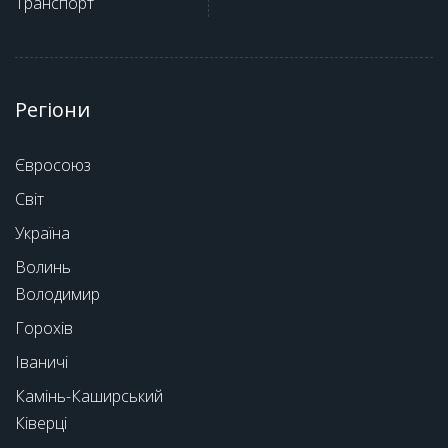
Транспорт
Регіони
Євросоюз
Світ
Україна
Волинь
Володимир
Горохів
Іваничі
Камінь-Каширський
Ківерці