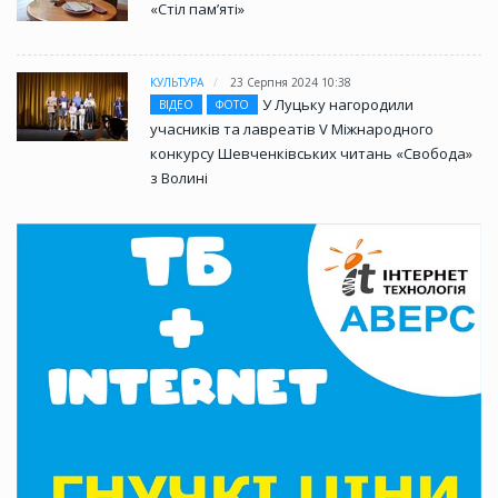
«Стіл памʼяті»
КУЛЬТУРА
23 Серпня 2024 10:38
У Луцьку нагородили
ВІДЕО
ФОТО
учасників та лавреатів V Міжнародного
конкурсу Шевченківських читань «Свобода»
з Волині