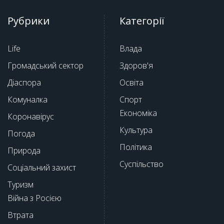
Рубрики
Категорії
Life
Влада
Громадський сектор
Здоров'я
Діаспора
Освіта
Комуналка
Спорт
Економіка
Коронавірус
Культура
Погода
Політика
Природа
Суспільство
Соціальний захист
Туризм
Війна з Росією
Втрата