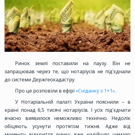
Ринок землі поставили на паузу. Він не
запрацював через те, що нотаріусів не під'єднали
до системи Держгеокадастру.
Про це розповіли в ефірі
«Сніданку з 1+1»
.
У Нотаріальній палаті України пояснили – в
країні понад 6,5 тисячі нотаріусів. І усіх під'єднати
вчасно виявилося неможливо технічно. Недолік
обіцяють усунути протягом тижня. Адже від
моменту відкриття ринку вже надійшло чимало