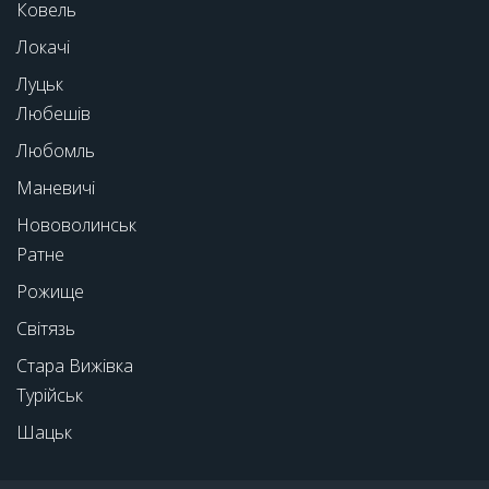
Ковель
Локачі
Луцьк
Любешів
Любомль
Маневичі
Нововолинськ
Ратне
Рожище
Світязь
Стара Вижівка
Турійськ
Шацьк