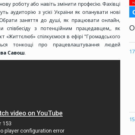
Н
 нову роботу або навіть змінити професію. Фахівці
ть аудиторію з усієї України як опанувати нові
 Обрати заняття до душі, як працювати онлайн,
О
и співбесіду з потенційним працедавцем,, як
кт «Життєлюб» спілкуємося в ефірі "Громадського
ається тонкощі про працевлаштування людей
17
ава Савош
.
15