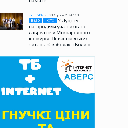
памʼяті»
КУЛЬТУРА
23 Серпня 2024 10:38
У Луцьку
ВІДЕО
ФОТО
нагородили учасників та
лавреатів V Міжнародного
конкурсу Шевченківських
читань «Свобода» з Волині