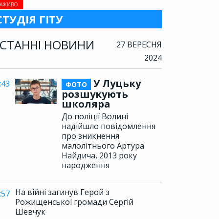
АЖИВО
СТУДІЯ ГІТУ
СТАННІ НОВИНИ
27 ВЕРЕСНЯ
2024
У Луцьку
:43
ФОТО
розшукують
школяра
До поліції Волині
надійшло повідомлення
про зникнення
малолітнього Артура
Найдича, 2013 року
народження
На війні загинув Герой з
:57
Рожищенської громади Сергій
Шевчук