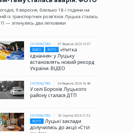
огодні, 9 вересня, близько 18-ї години на
ній із транспортних розв’язок Луцька сталась
П — зіткнулись два легковики
СУСПІЛЬСТВО
07 Вересня 2024 15:07
«Нитка
ВІДЕО
ФОТО
єднання»: у Луцьку
встановлять новий рекорд
України. ВІДЕО
СУСПІЛЬСТВО
04 Вересня 2024 16:48
У селі Борохів Луцького
району сталася ДТП
СУСПІЛЬСТВО
30 Серпня 2024 21:53
Луцькі заклади
ФОТО
долучились до акції «Стіл