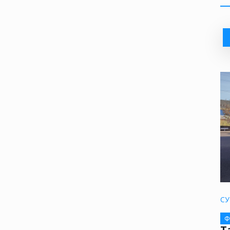
СУ
Ф
Т