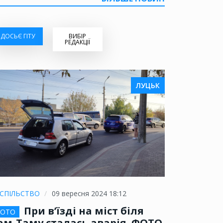
ДОСЬЄ ГІТУ
ВИБІР
РЕДАКЦІЇ
ЛУЦЬК
СПІЛЬСТВО
09 вересня 2024 18:12
При в’їзді на міст біля
ОТО
ам-Таму сталась аварія. ФОТО