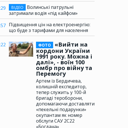
Волинські патрульні
ВІДЕО
:29
затримали водія «під кайфом»
Підвищення цін на електроенергію:
:57
що буде з тарифами для населення
«Вийти на
:22
ФОТО
кордони України
1991 року. Можна і
далі», - воїн 100
омбр про війну та
Перемогу
Артем із Бердичева,
колишній експедитор,
тепер служить у 100-й
бригаді тероборони,
допомагаючи доставляти
«пекельні подарунки»
окупантам як номер
обслуги САУ 2С22
«Богдана»