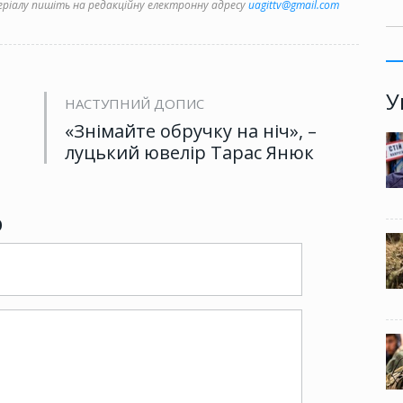
іалу пишіть на редакційну електронну адресу
uagittv@gmail.com
У
НАСТУПНИЙ ДОПИС
«Знімайте обручку на ніч», –
луцький ювелір Тарас Янюк
р