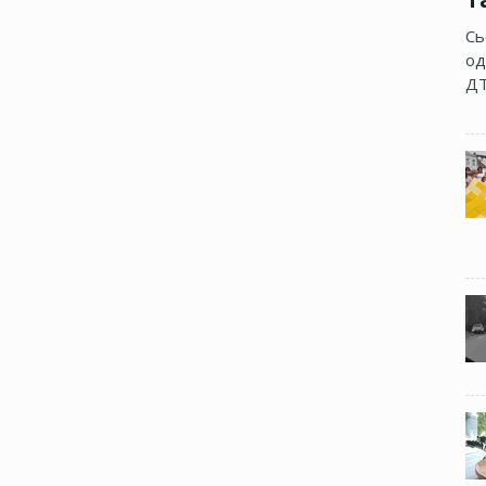
Сь
од
ДТ