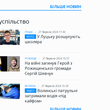
БІЛЬШЕ НОВИН
успільство
ЛУЦЬК
27 Вересня 2024 17:43
У Луцьку розшукують
ФОТО
школяра
РОЖИЩЕ
27 Вересня 2024 15:57
На війні загинув Герой з
Рожищенської громади
Сергій Шевчук
ВОЛИНЬ
27 Вересня 2024 15:29
Волинські патрульні
ВІДЕО
затримали водія «під
кайфом»
БІЛЬШЕ НОВИН