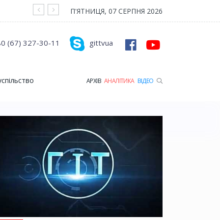
На війні загинув Герой з Рожищенської гр
П'ЯТНИЦЯ, 07 СЕРПНЯ 2026
0 (67) 327-30-11
gittvua
успільство
АРХІВ
АНАЛІТИКА
ВІДЕО