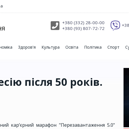
ра
+380 (332) 28-00-00
+38
+380 (93) 807-72-72
номіка
Здоров'я
Культура
Освіта
Політика
Спорт
С
сію після 50 років.
а
ний кар’єрний марафон "Перезавантаження 5.0"