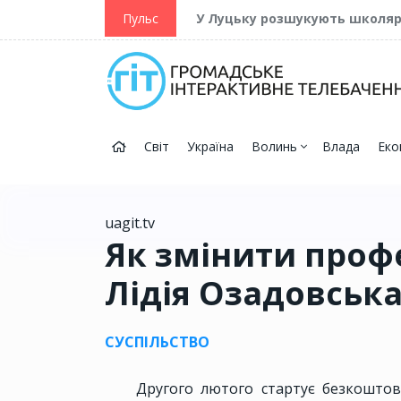
ійну та Перемогу
Пульс
У Луцьку розшукують школя
Світ
Україна
Волинь
Влада
Еко
uagit.tv
Як змінити профе
Лідія Озадовськ
СУСПІЛЬСТВО
Другого лютого стартує безкоштов