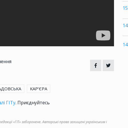
15
14
14
чення
АДОВСЬКА
КАР’ЄРА
лі ГІТу
. Приєднуйтесь
дакції «ГІТ» заборонене. Авторські права захищені українським і