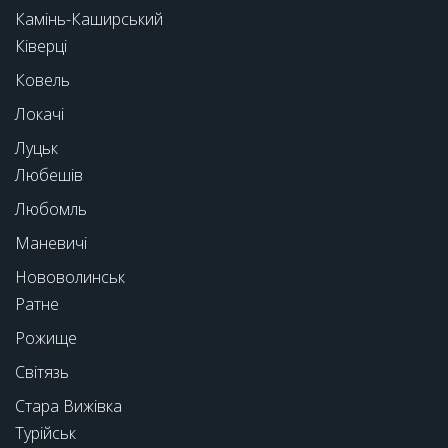
Камінь-Каширський
Ківерці
Ковель
Локачі
Луцьк
Любешів
Любомль
Маневичі
Нововолинськ
Ратне
Рожище
Світязь
Стара Вижівка
Турійськ