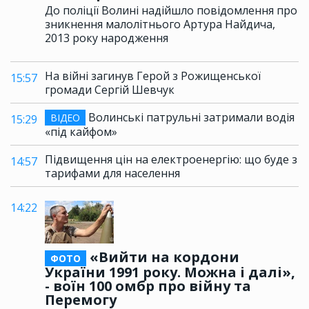
До поліції Волині надійшло повідомлення про
зникнення малолітнього Артура Найдича,
2013 року народження
На війні загинув Герой з Рожищенської
15:57
громади Сергій Шевчук
Волинські патрульні затримали водія
ВІДЕО
15:29
«під кайфом»
Підвищення цін на електроенергію: що буде з
14:57
тарифами для населення
14:22
«Вийти на кордони
ФОТО
України 1991 року. Можна і далі»,
- воїн 100 омбр про війну та
Перемогу