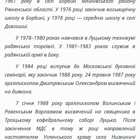
1961 року в селі Борбин Млинівського району
Рівненської області. У 1976 році закінчив восьмирічну
школу в Борбині, у 1978 році — середню школу в селі
Довгошиї.
У 1978–1980 роках навчався в Луцькому технікумі
радянської торгівлі. У 1981–1983 роках служив в
радянській армії в Баку.
У 1984 році вступив до Московської духовної
семінарії, яку закінчив 1988 року. 24 травня 1987 року
архієпископом Дмитрівським Олександром висвячений
на диякона.
7 січня 1988 року архієпископом Волинським і
Ровенським Варлаамом висвячений на священика в
Троїцькому кафедральному соборі Луцька. Після
закінчення МДС в тому ж році направлений
настоятелем Успенського храму села Низкиничі