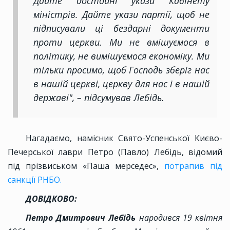
Дайте достойні укази Кабінету
міністрів. Дайте укази партії, щоб не
підписували ці бездарні документи
проти церкви. Ми не вмішуємося в
політику, не вимішуємося економіку. Ми
тільки просимо, щоб Господь зберіг нас
в нашій церкві, церкву для нас і в нашій
державі", ­– підсумував Лебідь.
Нагадаємо, намісник Свято-Успенської Києво-
Печерської лаври Петро (Павло) Лебідь, відомий
під прізвиськом «Паша мерседес»,
потрапив під
санкції РНБО.
ДОВІДКОВО:
Петро Дмитрович Лебідь
народився 19 квітня