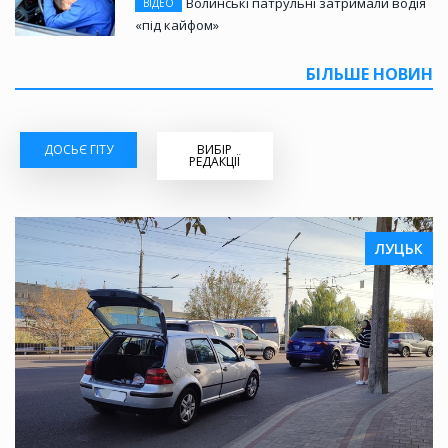
Волинські патрульні затримали водія
ВІДЕО
«під кайфом»
БІЛЬШЕ НОВИН
ДОСЬЄ ГІТУ
ВИБІР
РЕДАКЦІЇ
ЛУЦЬК