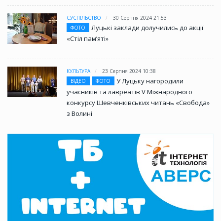
СУСПІЛЬСТВО
30 Серпня 2024 21:53
Луцькі заклади долучились до акції
ФОТО
«Стіл памʼяті»
КУЛЬТУРА
23 Серпня 2024 10:38
У Луцьку нагородили
ВІДЕО
ФОТО
учасників та лавреатів V Міжнародного
конкурсу Шевченківських читань «Свобода»
з Волині