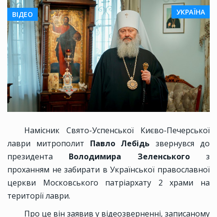
УКРАЇНА
ВІДЕО
Намісник Свято-Успенської Києво-Печерської
лаври митрополит
Павло Лебідь
звернувся до
президента
Володимира Зеленського
з
проханням не забирати в Української православної
церкви Московського патріархату 2 храми на
території лаври.
Про це він заявив у відеозверненні, записаному