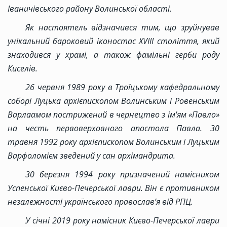
Іваничівського району Волинської області.
Як настоятель відзначився тим, що зруйнував
унікальний бароковий іконостас XVIII століття, який
знаходився у храмі, а також фамільні герби роду
Киселів.
26 червня 1989 року в Троїцькому кафедральному
соборі Луцька архієпископом Волинським і Ровенським
Варлаамом пострижений в чернецтво з ім'ям «Павло»
на честь первоверховного апостола Павла. 30
травня 1992 року архієпископом Волинським і Луцьким
Варфоломієм зведений у сан архімандрита.
30 березня 1994 року призначений намісником
Успенської Києво-Печерської лаври. Він є противником
незалежності українського православ’я від РПЦ.
У січні 2019 року намісник Києво-Печерської лаври