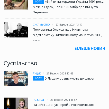
«Вийти на кордони України 1991 року.
ФОТО
Можна і далі», - воїн 100 омбр про війну та
Перемогу
СУСПІЛЬСТВО
27 Вересня 2024 13:47
Полковника Олександра Никитюка
відспівають у Зимненському монастирі УПЦ
«мп»
БІЛЬШЕ НОВИН
Суспільство
ЛУЦЬК
27 Вересня 2024 17:43
У Луцьку розшукують школяра
ФОТО
РОЖИЩЕ
27 Вересня 2024 15:57
На війні загинув Герой з Рожищенської