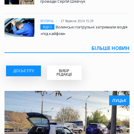
громади Сергій Шевчук
ВОЛИНЬ
27 Вересня 2024 15:29
Волинські патрульні затримали водія
ВІДЕО
«під кайфом»
БІЛЬШЕ НОВИН
ДОСЬЄ ГІТУ
ВИБІР
РЕДАКЦІЇ
ЛУЦЬК