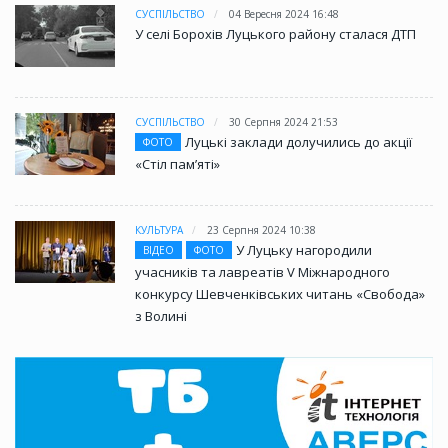
СУСПІЛЬСТВО
04 Вересня 2024 16:48
У селі Борохів Луцького району сталася ДТП
СУСПІЛЬСТВО
30 Серпня 2024 21:53
Луцькі заклади долучились до акції
ФОТО
«Стіл памʼяті»
КУЛЬТУРА
23 Серпня 2024 10:38
У Луцьку нагородили
ВІДЕО
ФОТО
учасників та лавреатів V Міжнародного
конкурсу Шевченківських читань «Свобода»
з Волині