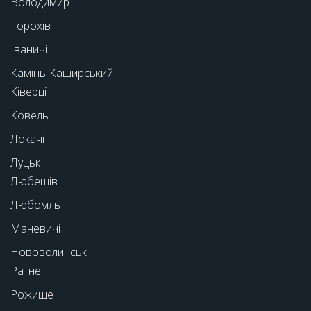
Володимир
Горохів
Іваничі
Камінь-Каширський
Ківерці
Ковель
Локачі
Луцьк
Любешів
Любомль
Маневичі
Нововолинськ
Ратне
Рожище