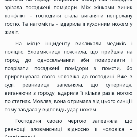
зрізала посаджені помідори. Між жінками виник
конфлікт – господиня стала виганяти непрохану
гостю. Та натомість – вдарила її кухонним ножем у
живіт.
На місце інциденту викликали медиків і
поліцію. Зловмисниця пояснила, що прийшла на
город до односельчанки аби повиривати і
позрізати посаджені помідори з помсти, бо
приревнувала свого чоловіка до господині. Вже в
суді, ревнивиця запевняла, що суперниця,
виганяючи з городу, вдарила її кілька разів ногою
по стегнах. Мовляв, вона отримала від цього синці і
тому завдала у відповідь удар ножем.
Господиня своєю чергою запевняла, що
ревнощі зловмисниці відносно її чоловіка –