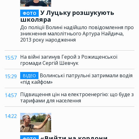
У Луцьку розшукують
ФОТО
школяра
До поліції Волині надійшло повідомлення про
зникнення малолітнього Артура Найдича,
2013 року народження
На війні загинув Герой з Рожищенської
15:57
громади Сергій Шевчук
Волинські патрульні затримали водія
ВІДЕО
15:29
«під кайфом»
Підвищення цін на електроенергію: що буде з
14:57
тарифами для населення
14:22
«Вийти на кордони
ФОТО