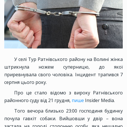
У селі Тур Ратнівського району на Волині жінка
штрикнула ножем суперницю, до якої
приревнувала свого чоловіка. Інцидент трапився 7
серпня цього року.
Про це стало відомо з вироку Ратнівського
районного суду від 21 грудня,
пише
Insider Media.
Того вечора близько 23:00 господиня будинку
почула гавкіт собаки. Вийшовши у двір – вона
застала на городі сторонню особу, яка нещадно