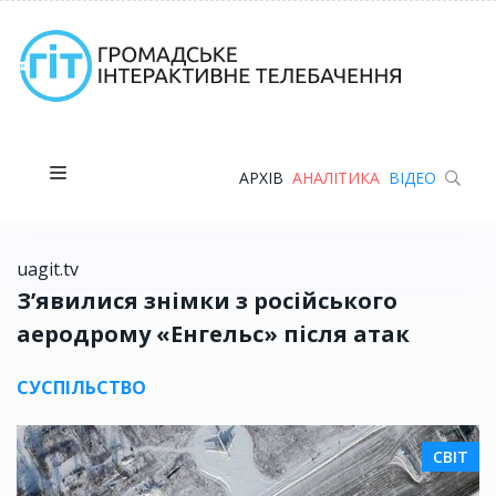
АРХІВ
АНАЛІТИКА
ВІДЕО
uagit.tv
З’явилися знімки з російського
аеродрому «Енгельс» після атак
СУСПІЛЬСТВО
СВІТ