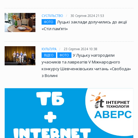
СУСПІЛЬСТВО
30 Серпня 2024 21:53
Луцькі заклади долучились до акції
ФОТО
«Стіл памʼяті»
КУЛЬТУРА
23 Серпня 2024 10:38
У Луцьку нагородили
ВІДЕО
ФОТО
учасників та лавреатів V Міжнародного
конкурсу Шевченківських читань «Свобода»
з Волині