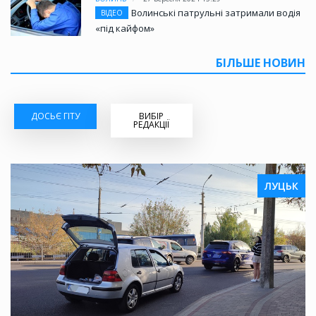
Волинські патрульні затримали водія
ВІДЕО
«під кайфом»
БІЛЬШЕ НОВИН
ДОСЬЄ ГІТУ
ВИБІР
РЕДАКЦІЇ
ЛУЦЬК