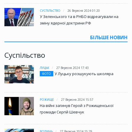
СУСПІЛЬСТВО
26 Вересня 2024 01:20
У Зеленського та в РНБО відреагували на
зміну ядерної доктрини РФ
БІЛЬШЕ НОВИН
Суспільство
ЛУЦЬК
27 Вересня 2024 17:43
У Луцьку розшукують школяра
ФОТО
РОЖИЩЕ
27 Вересня 2024 15:57
На війні загинув Герой з Рожищенської
громади Сергій Шевчук
ВОЛИНЬ
27 Вересня 2024 15:29