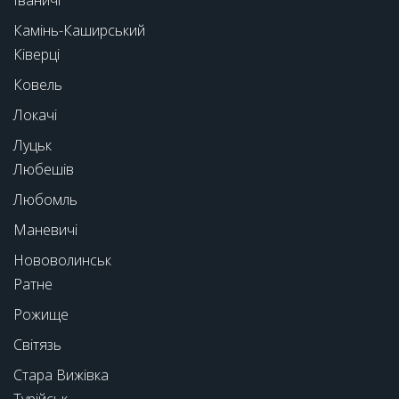
Камінь-Каширський
Ківерці
Ковель
Локачі
Луцьк
Любешів
Любомль
Маневичі
Нововолинськ
Ратне
Рожище
Світязь
Стара Вижівка
Турійськ