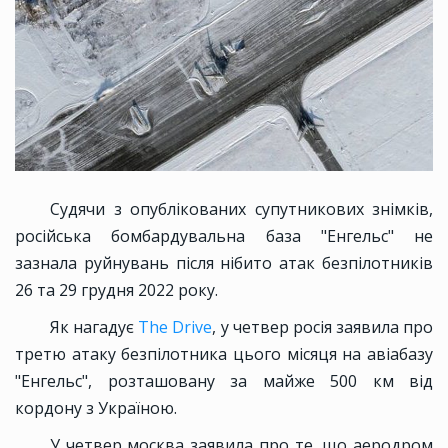
Судячи з опублікованих супутникових знімків,
російська бомбардувальна база "Енгельс" не
зазнала руйнувань після нібито атак безпілотників
26 та 29 грудня 2022 року.
Як нагадує
The Drive
, у четвер росія заявила про
третю атаку безпілотника цього місяця на авіабазу
"Енгельс", розташовану за майже 500 км від
кордону з Україною.
У четвер москва заявила про те, що аеродром