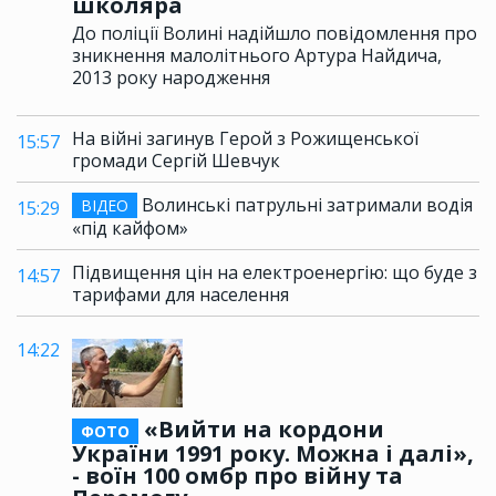
школяра
До поліції Волині надійшло повідомлення про
зникнення малолітнього Артура Найдича,
2013 року народження
На війні загинув Герой з Рожищенської
15:57
громади Сергій Шевчук
Волинські патрульні затримали водія
ВІДЕО
15:29
«під кайфом»
Підвищення цін на електроенергію: що буде з
14:57
тарифами для населення
14:22
«Вийти на кордони
ФОТО
України 1991 року. Можна і далі»,
- воїн 100 омбр про війну та