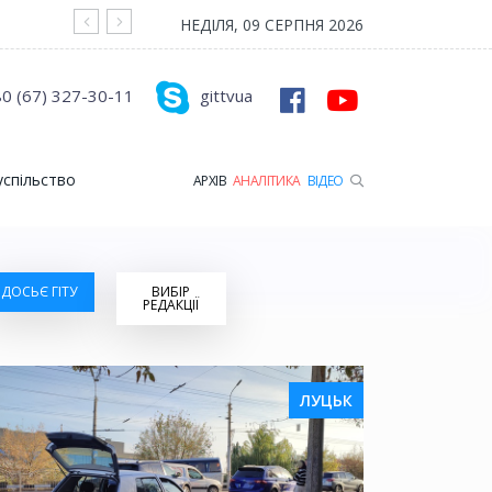
На війні загинув Герой з Рожищенської гр
НЕДІЛЯ, 09 СЕРПНЯ 2026
0 (67) 327-30-11
gittvua
успільство
АРХІВ
АНАЛІТИКА
ВІДЕО
ДОСЬЄ ГІТУ
ВИБІР
РЕДАКЦІЇ
ЛУЦЬК