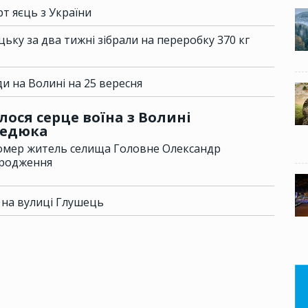
т яєць з України
ьку за два тижні зібрали на переробку 370 кг
и на Волині на 25 вересня
лося серце воїна з Волині
медюка
 помер житель селища Головне Олександр
ародження
 на вулиці Глушець