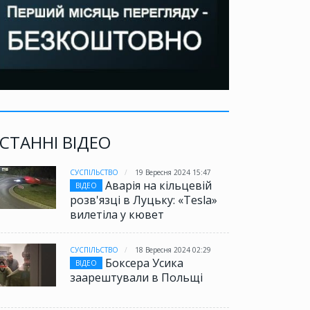
СТАННІ ВІДЕО
СУСПІЛЬСТВО
19 Вересня 2024 15:47
Аварія на кільцевій
ВІДЕО
розв'язці в Луцьку: «Tesla»
вилетіла у кювет
СУСПІЛЬСТВО
18 Вересня 2024 02:29
Боксера Усика
ВІДЕО
заарештували в Польщі