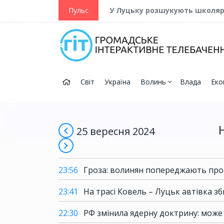
ійну та Перемогу
Пульс
У Луцьку розшукують школя
Світ
Україна
Волинь
Влада
Еко
25 вересня 2024
23:56
Гроза: волинян попереджають про
23:41
На трасі Ковель – Луцьк автівка зби
22:30
РФ змінила ядерну доктрину: може