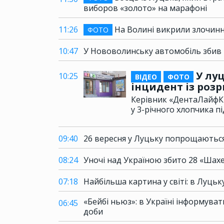
виборов «золото» на марафоні
11:26
На Волині викрили злочинн
ФОТО
10:47
У Нововолинську автомобіль збив 
У луц
10:25
ВІДЕО
ФОТО
інцидент із розр
Керівник «ДентаЛайфК
у 3-річного хлопчика пі
09:40
26 вересня у Луцьку попрощаються
08:24
Уночі над Україною збито 28 «Шахе
07:18
Найбільша картина у світі: в Луць
«Бейбі ньюз»: в Україні інформув
06:45
доби