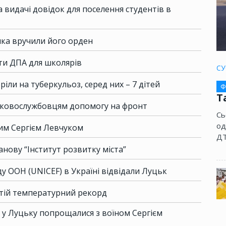
а видачі довідок для поселення студентів в
ика вручили його орден
ати ДПА для школярів
СУ
оріли на туберкульоз, серед них – 7 дітей
Ф
Т
ськовослужбовцям допомогу на фронт
Сь
од
им Сергієм Левчуком
ДТ
нову “Інститут розвитку міста”
 ООН (UNICEF) в Україні відвідали Луцьк
етій температурний рекорд
: у Луцьку попрощалися з воїном Сергієм