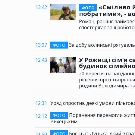
«Сміливо й
13:42
ФОТО
побратими», - в
Роман, раніше займався
спостерігає за її робо
13:07
За добу волинські рятувал
ФОТО
У Рожищі сім’я 
12:43
будинок сімейно
20 вересня на засідан
рішення про створення
родини Володимира та
12:31
Уряд спростив деякі умови пільгово
Поранення перемогли життя
ФОТО
12:12
Вихецьким
Боєць із Луцька, який втрат
ФОТО
11:50