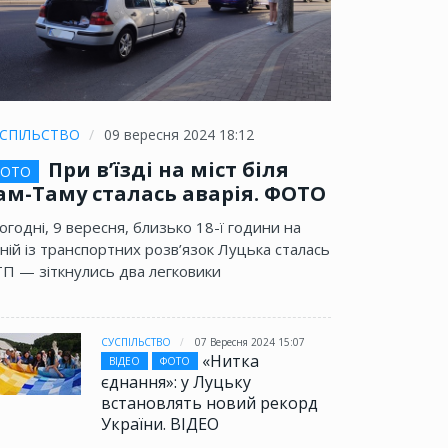
СПІЛЬСТВО
09 вересня 2024 18:12
При в’їзді на міст біля
ОТО
ам-Таму сталась аварія. ФОТО
огодні, 9 вересня, близько 18-ї години на
ній із транспортних розв’язок Луцька сталась
П — зіткнулись два легковики
СУСПІЛЬСТВО
07 Вересня 2024 15:07
«Нитка
ВІДЕО
ФОТО
єднання»: у Луцьку
встановлять новий рекорд
України. ВІДЕО