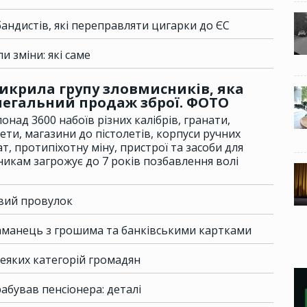
андистів, які переправляти цигарки до ЄС
 зміни: які саме
викрила групу зловмисників, яка
легальний продаж зброї. ФОТО
онад 3600 набоїв різних калібрів, гранати,
кети, магазини до пістолетів, корпуси ручних
т, протипіхотну міну, пристрої та засоби для
никам загрожує до 7 років позбавлення волі
овий провулок
аманець з грошима та банківськими картками
деяких категорій громадян
абував пенсіонера: деталі