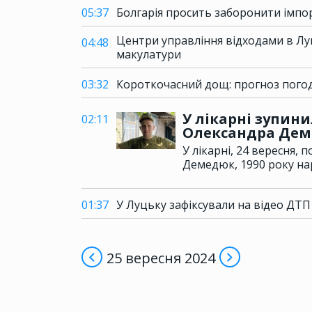
05:37
Болгарія просить заборонити імпор
Центри управління відходами в Луц
04:48
макулатури
03:32
Короткочасний дощ: прогноз погод
У лікарні зупини
02:11
Олександра Де
У лікарні, 24 вересня,
Демедюк, 1990 року н
01:37
У Луцьку зафіксували на відео ДТП
25 вересня 2024