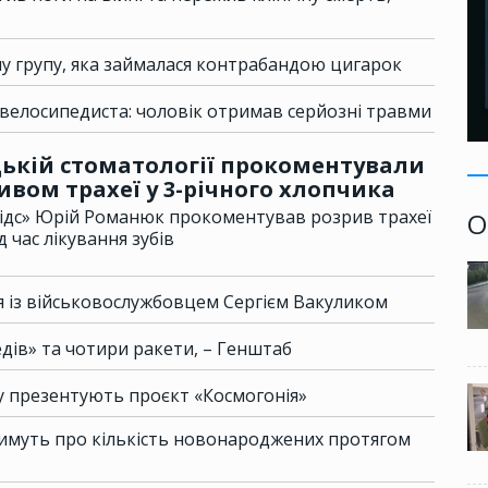
у групу, яка займалася контрабандою цигарок
велосипедиста: чоловік отримав серйозні травми
ькій стоматології прокоментували
ивом трахеї у 3-річного хлопчика
ідс» Юрій Романюк прокоментував розрив трахеї
О
д час лікування зубів
 із військовослужбовцем Сергієм Вакуликом
дів» та чотири ракети, – Генштаб
ку презентують проєкт «Космогонія»
атимуть про кількість новонароджених протягом