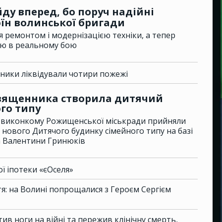
ду вперед, бо поруч надійні
оїн волинської бригади
 ремонтом і модернізацією техніки, а тепер
тою в реальному бою
ьники ліквідували чотири пожежі
священника створила дитячий
го типу
ні виконкому Рожищенської міськради прийняли
 нового Дитячого будинку сімейного типу на базі
 Валентини Гринюків
ї іпотеки «єОселя»
: на Волині попрощалися з Героєм Сергієм
ив ноги на війні та пережив клінічну смерть,