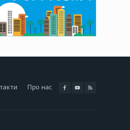
такти
Про нас