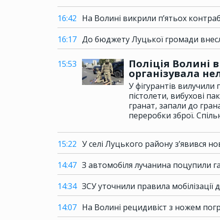
16:42
На Волині викрили п’ятьох контраб
16:17
До бюджету Луцької громади внесли
Поліція Волині 
15:53
організувала не
У фігурантів вилучили п
пістолети, вибухові па
гранат, запали до грана
переробки зброї. Спіль
15:22
У селі Луцького району з’явився н
14:47
З автомобіля лучанина поцупили г
14:34
ЗСУ уточнили правила мобілізації 
14:07
На Волині рецидивіст з ножем погр