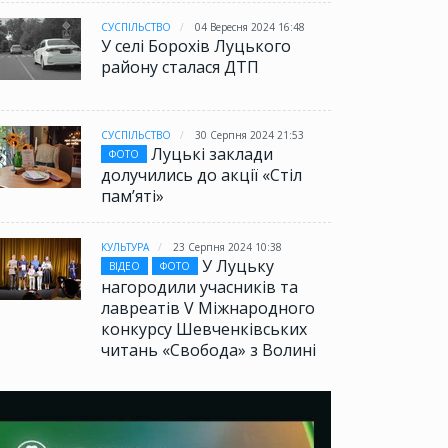
СУСПІЛЬСТВО
04 Вересня 2024 16:48
У селі Борохів Луцького
району сталася ДТП
СУСПІЛЬСТВО
30 Серпня 2024 21:53
Луцькі заклади
ФОТО
долучились до акції «Стіл
памʼяті»
КУЛЬТУРА
23 Серпня 2024 10:38
У Луцьку
ВІДЕО
ФОТО
нагородили учасників та
лавреатів V Міжнародного
конкурсу Шевченківських
читань «Свобода» з Волині