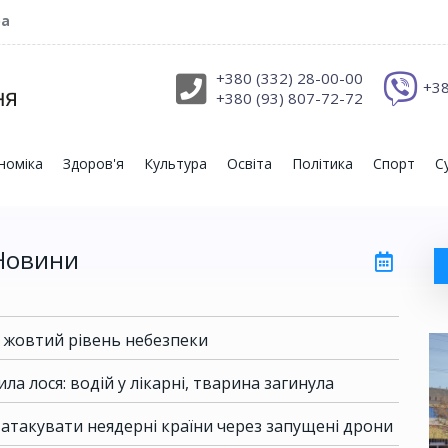
ра
+380 (332) 28-00-00
+38
+380 (93) 807-72-72
номіка
Здоров'я
Культура
Освіта
Політика
Спорт
С
Новини
 жовтий рівень небезпеки
ла лося: водій у лікарні, тварина загинула
 атакувати неядерні країни через запущені дрони