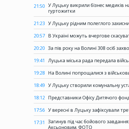
У Луцьку викрили бізнес медиків н
21:50
гуртожитки
21:23
У Луцьку рідним полеглого захисн
20:57
В Україні можуть вчергове скасув
20:20
За пів року на Волині 308 осіб захв
19:41
Луцька міська рада передала вій
19:28
На Волині попрощалися з військов
18:49
У Луцьку створили комунальну уста
18:12
Представники Офісу Дитячого фонду
17:56
У вересні в Луцьку зафіксували тр
Загинув під час бойового завдання
17:31
Аксьоновим. ФОТО