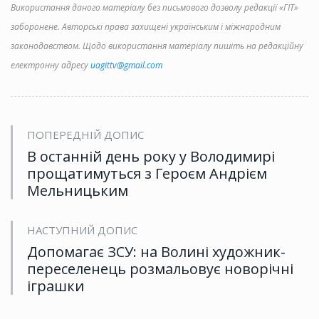
Використання даного матеріалу без письмового дозволу редакції «ГІТ»
заборонене. Авторські права захищені українським і міжнародним
законодавством. Щодо використання матеріалу пишіть на редакційну
електронну адресу
uagittv@gmail.com
ПОПЕРЕДНІЙ ДОПИС
В останній день року у Володимирі
прощатимуться з Героєм Андрієм
Мельницьким
НАСТУПНИЙ ДОПИС
Допомагає ЗСУ: на Волині художник-
переселенець розмальовує новорічні
іграшки