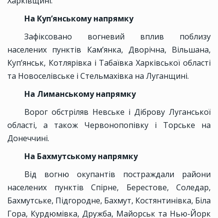
Харківщині.
На Куп’янському напрямку
Зафіксовано вогневий вплив поблизу
населених пунктів Кам’янка, Дворічна, Вільшана,
Куп’янськ, Котлярівка і Табаївка Харківської області
та Новоселівське і Стельмахівка на Луганщині.
На Лиманському напрямку
Ворог обстріляв Невське і Діброву Луганської
області, а також Червонопопівку і Торське на
Донеччині.
На Бахмутському напрямку
Від вогню окупантів постраждали райони
населених пунктів Спірне, Берестове, Соледар,
Бахмутське, Підгородне, Бахмут, Костянтинівка, Біла
Гора, Курдюмівка, Дружба, Майорськ та Нью-Йорк