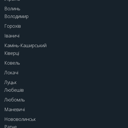
Волинь
Володимир
Горохів
Іваничі
Камінь-Каширський
Ківерці
Ковель
Локачі
Луцьк
Любешів
Любомль
Маневичі
Нововолинськ
Ратне