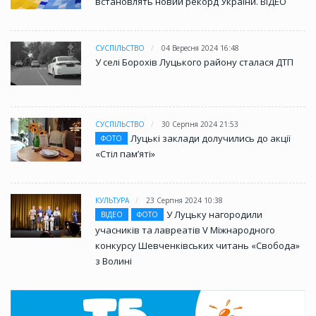
встановлять новий рекорд України. ВІДЕО
СУСПІЛЬСТВО
04 Вересня 2024 16:48
У селі Борохів Луцького району сталася ДТП
СУСПІЛЬСТВО
30 Серпня 2024 21:53
Луцькі заклади долучились до акції
ФОТО
«Стіл памʼяті»
КУЛЬТУРА
23 Серпня 2024 10:38
У Луцьку нагородили
ВІДЕО
ФОТО
учасників та лавреатів V Міжнародного
конкурсу Шевченківських читань «Свобода»
з Волині