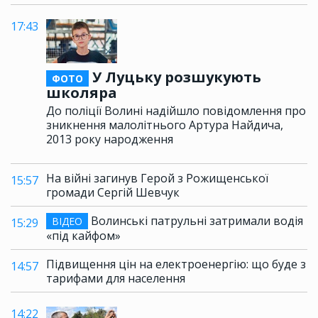
17:43
У Луцьку розшукують
ФОТО
школяра
До поліції Волині надійшло повідомлення про
зникнення малолітнього Артура Найдича,
2013 року народження
На війні загинув Герой з Рожищенської
15:57
громади Сергій Шевчук
Волинські патрульні затримали водія
ВІДЕО
15:29
«під кайфом»
Підвищення цін на електроенергію: що буде з
14:57
тарифами для населення
14:22