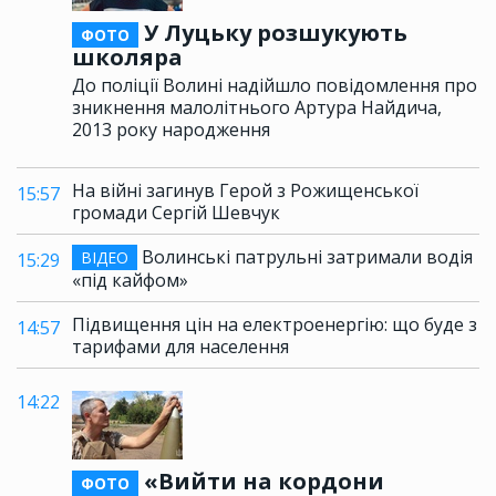
У Луцьку розшукують
ФОТО
школяра
До поліції Волині надійшло повідомлення про
зникнення малолітнього Артура Найдича,
2013 року народження
На війні загинув Герой з Рожищенської
15:57
громади Сергій Шевчук
Волинські патрульні затримали водія
ВІДЕО
15:29
«під кайфом»
Підвищення цін на електроенергію: що буде з
14:57
тарифами для населення
14:22
«Вийти на кордони
ФОТО