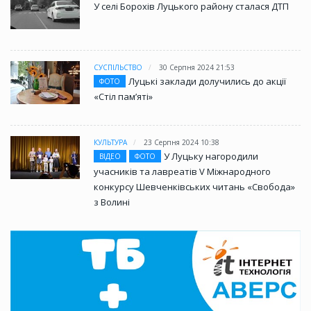
У селі Борохів Луцького району сталася ДТП
СУСПІЛЬСТВО
30 Серпня 2024 21:53
Луцькі заклади долучились до акції
ФОТО
«Стіл памʼяті»
КУЛЬТУРА
23 Серпня 2024 10:38
У Луцьку нагородили
ВІДЕО
ФОТО
учасників та лавреатів V Міжнародного
конкурсу Шевченківських читань «Свобода»
з Волині