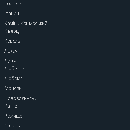
Горохів
Іваничі
Камінь-Каширський
Ківерці
Ковель
Локачі
Луцьк
Любешів
Любомль
Маневичі
Нововолинськ
Ратне
Рожище
Світязь