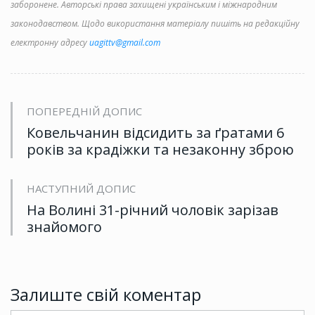
заборонене. Авторські права захищені українським і міжнародним
законодавством. Щодо використання матеріалу пишіть на редакційну
електронну адресу
uagittv@gmail.com
ПОПЕРЕДНІЙ ДОПИС
Ковельчанин відсидить за ґратами 6
років за крадіжки та незаконну зброю
НАСТУПНИЙ ДОПИС
На Волині 31-річний чоловік зарізав
знайомого
Залиште свій коментар