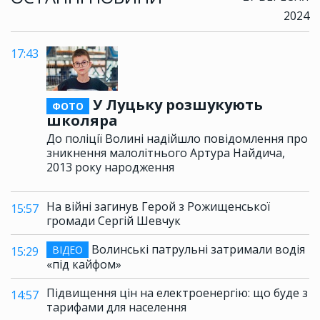
2024
17:43
У Луцьку розшукують
ФОТО
школяра
До поліції Волині надійшло повідомлення про
зникнення малолітнього Артура Найдича,
2013 року народження
На війні загинув Герой з Рожищенської
15:57
громади Сергій Шевчук
Волинські патрульні затримали водія
ВІДЕО
15:29
«під кайфом»
Підвищення цін на електроенергію: що буде з
14:57
тарифами для населення