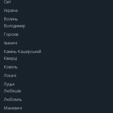
Світ
Україна
Волинь
Володимир
Горохів
Іваничі
Камінь-Каширський
Ківерці
Ковель
Локачі
Луцьк
Любешів
Любомль
Маневичі