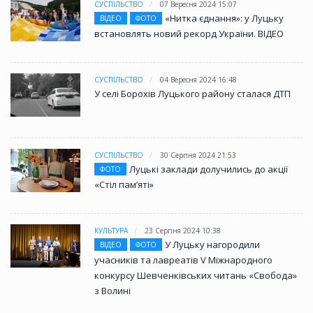
СУСПІЛЬСТВО
07 Вересня 2024 15:07
«Нитка єднання»: у Луцьку
ВІДЕО
ФОТО
встановлять новий рекорд України. ВІДЕО
СУСПІЛЬСТВО
04 Вересня 2024 16:48
У селі Борохів Луцького району сталася ДТП
СУСПІЛЬСТВО
30 Серпня 2024 21:53
Луцькі заклади долучились до акції
ФОТО
«Стіл памʼяті»
КУЛЬТУРА
23 Серпня 2024 10:38
У Луцьку нагородили
ВІДЕО
ФОТО
учасників та лавреатів V Міжнародного
конкурсу Шевченківських читань «Свобода»
з Волині