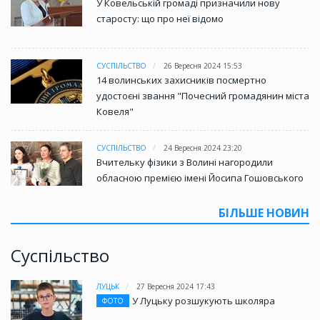
У Ковельській громаді призначили нову
старосту: що про неї відомо
СУСПІЛЬСТВО
26 Вересня 2024 15:53
14 волинських захисників посмертно
удостоєні звання "Почесний громадянин міста
Ковеля"
СУСПІЛЬСТВО
24 Вересня 2024 23:20
Вчительку фізики з Волині нагородили
обласною премією імені Йосипа Гошовського
БІЛЬШЕ НОВИН
Суспільство
ЛУЦЬК
27 Вересня 2024 17:43
У Луцьку розшукують школяра
ФОТО