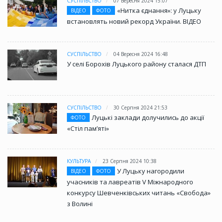
СУСПІЛЬСТВО
07 Вересня 2024 15:07
«Нитка єднання»: у Луцьку
ВІДЕО
ФОТО
встановлять новий рекорд України. ВІДЕО
СУСПІЛЬСТВО
04 Вересня 2024 16:48
У селі Борохів Луцького району сталася ДТП
СУСПІЛЬСТВО
30 Серпня 2024 21:53
Луцькі заклади долучились до акції
ФОТО
«Стіл памʼяті»
КУЛЬТУРА
23 Серпня 2024 10:38
У Луцьку нагородили
ВІДЕО
ФОТО
учасників та лавреатів V Міжнародного
конкурсу Шевченківських читань «Свобода»
з Волині