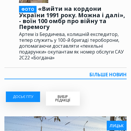
«Вийти на кордони
ФОТО
України 1991 року. Можна і далі»,
- воїн 100 омбр про війну та
Перемогу
Артем із Бердичева, колишній експедитор,
тепер служить у 100-й бригаді тероборони,
допомагаючи доставляти «пекельні
подарунки» окупантам як номер обслуги САУ
2С22 «Богдана»
БІЛЬШЕ НОВИН
ДОСЬЄ ГІТУ
ВИБІР
РЕДАКЦІЇ
ЛУЦЬК