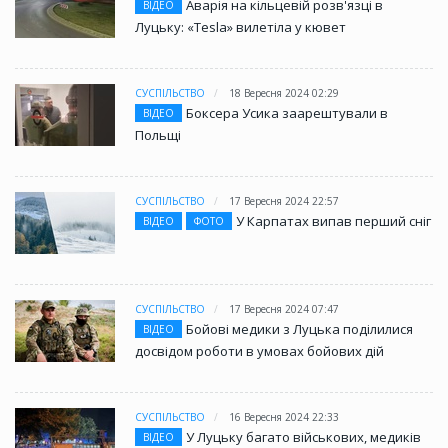
Аварія на кільцевій розв'язці в
ВІДЕО
Луцьку: «Tesla» вилетіла у кювет
СУСПІЛЬСТВО
18 Вересня 2024 02:29
Боксера Усика заарештували в
ВІДЕО
Польщі
СУСПІЛЬСТВО
17 Вересня 2024 22:57
У Карпатах випав перший сніг
ВІДЕО
ФОТО
СУСПІЛЬСТВО
17 Вересня 2024 07:47
Бойові медики з Луцька поділилися
ВІДЕО
досвідом роботи в умовах бойових дій
СУСПІЛЬСТВО
16 Вересня 2024 22:33
У Луцьку багато військових, медиків
ВІДЕО