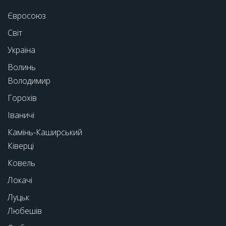
Євросоюз
Світ
Україна
Волинь
Володимир
Горохів
Іваничі
Камінь-Каширський
Ківерці
Ковель
Локачі
Луцьк
Любешів