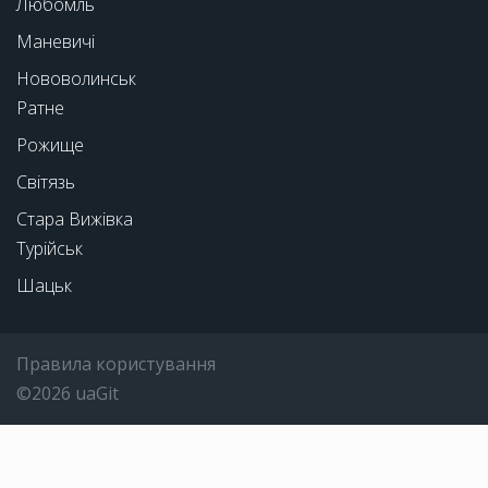
Любомль
Маневичі
Нововолинськ
Ратне
Рожище
Світязь
Стара Вижівка
Турійськ
Шацьк
Правила користування
©2026 uaGit