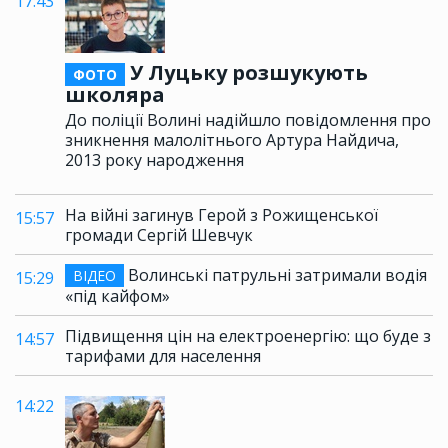
17:43
У Луцьку розшукують
ФОТО
школяра
До поліції Волині надійшло повідомлення про
зникнення малолітнього Артура Найдича,
2013 року народження
На війні загинув Герой з Рожищенської
15:57
громади Сергій Шевчук
Волинські патрульні затримали водія
ВІДЕО
15:29
«під кайфом»
Підвищення цін на електроенергію: що буде з
14:57
тарифами для населення
14:22