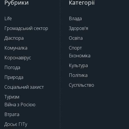
Рубрики
Категорії
Life
Влада
Громадський сектор
Здоров'я
Діаспора
Освіта
Комуналка
Спорт
Економіка
Коронавірус
Культура
Погода
Політика
Природа
Суспільство
Соціальний захист
Туризм
Війна з Росією
Втрата
Досьє ГІТу