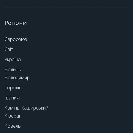
Регіони
Євросоюз
Світ
Україна
Волинь
Володимир
Горохів
Іваничі
Камінь-Каширський
Ківерці
Ковель