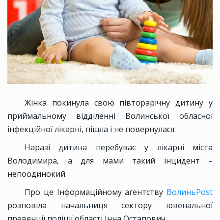
Жінка покинула свою півторарічну дитину у
приймальному відділенні Волинської обласної
інфекційної лікарні, пішла і не повернулася.
Наразі дитина перебуває у лікарні міста
Володимира, а для мами такий інцидент –
непоодинокий.
Про це Інформаційному агентству
ВолиньPost
розповіла начальниця сектору ювенальної
превенції поліції області Інна Остапович.