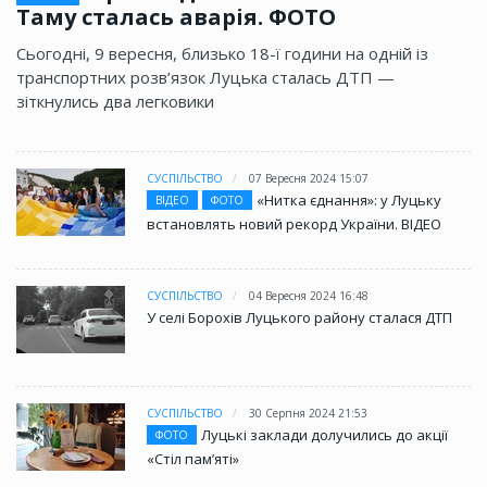
Таму сталась аварія. ФОТО
Сьогодні, 9 вересня, близько 18-ї години на одній із
транспортних розв’язок Луцька сталась ДТП —
зіткнулись два легковики
СУСПІЛЬСТВО
07 Вересня 2024 15:07
«Нитка єднання»: у Луцьку
ВІДЕО
ФОТО
встановлять новий рекорд України. ВІДЕО
СУСПІЛЬСТВО
04 Вересня 2024 16:48
У селі Борохів Луцького району сталася ДТП
СУСПІЛЬСТВО
30 Серпня 2024 21:53
Луцькі заклади долучились до акції
ФОТО
«Стіл памʼяті»