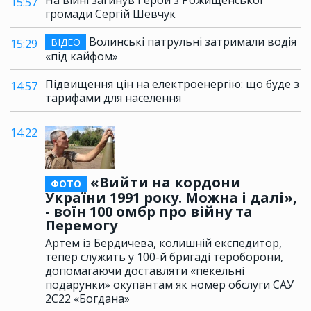
15:57
громади Сергій Шевчук
Волинські патрульні затримали водія
ВІДЕО
15:29
«під кайфом»
Підвищення цін на електроенергію: що буде з
14:57
тарифами для населення
14:22
«Вийти на кордони
ФОТО
України 1991 року. Можна і далі»,
- воїн 100 омбр про війну та
Перемогу
Артем із Бердичева, колишній експедитор,
тепер служить у 100-й бригаді тероборони,
допомагаючи доставляти «пекельні
подарунки» окупантам як номер обслуги САУ
2С22 «Богдана»