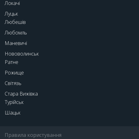
Локачі
Луцьк
Любешів
Любомль
Маневичі
Нововолинськ
Ратне
Рожище
Світязь
Стара Вижівка
Турійськ
Шацьк
Правила користування