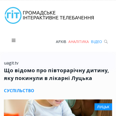
АРХІВ
АНАЛІТИКА
ВІДЕО
uagit.tv
Що відомо про півторарічну дитину,
яку покинули в лікарні Луцька
СУСПІЛЬСТВО
ЛУЦЬК