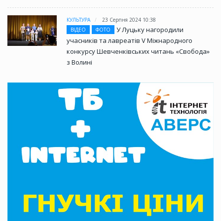
КУЛЬТУРА
23 Серпня 2024 10:38
У Луцьку нагородили
ВІДЕО
ФОТО
учасників та лавреатів V Міжнародного
конкурсу Шевченківських читань «Свобода»
з Волині