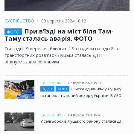
СУСПІЛЬСТВО
09 вересня 2024 18:12
При в’їзді на міст біля Там-
ФОТО
Таму сталась аварія. ФОТО
Сьогодні, 9 вересня, близько 18-ї години на одній із
транспортних розв’язок Луцька сталась ДТП —
зіткнулись два легковики
СУСПІЛЬСТВО
07 Вересня 2024 15:07
«Нитка єднання»: у Луцьку
ВІДЕО
ФОТО
встановлять новий рекорд України. ВІДЕО
СУСПІЛЬСТВО
04 Вересня 2024 16:48
У селі Борохів Луцького району сталася ДТП