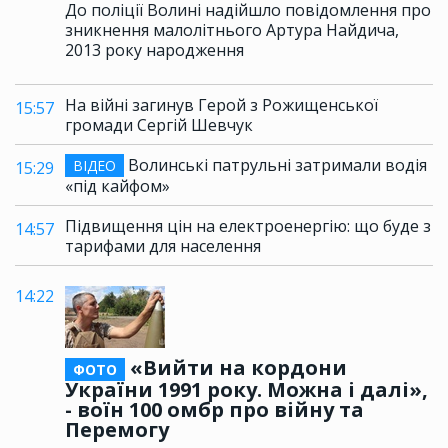
До поліції Волині надійшло повідомлення про
зникнення малолітнього Артура Найдича,
2013 року народження
На війні загинув Герой з Рожищенської
15:57
громади Сергій Шевчук
Волинські патрульні затримали водія
ВІДЕО
15:29
«під кайфом»
Підвищення цін на електроенергію: що буде з
14:57
тарифами для населення
14:22
«Вийти на кордони
ФОТО
України 1991 року. Можна і далі»,
- воїн 100 омбр про війну та
Перемогу