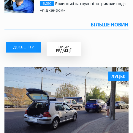
Волинські патрульні затримали водія
ВІДЕО
«під кайфом»
БІЛЬШЕ НОВИН
ДОСЬЄ ГІТУ
ВИБІР
РЕДАКЦІЇ
ЛУЦЬК