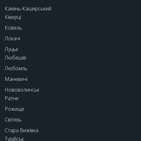
Камінь-Каширський
Ківерці
Ковель
Локачі
Луцьк
Любешів
Любомль
Маневичі
Нововолинськ
Ратне
Рожище
Світязь
Стара Вижівка
Турійськ