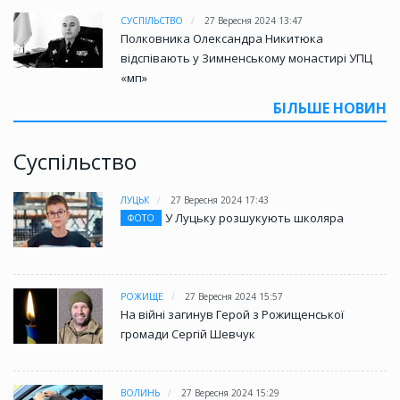
СУСПІЛЬСТВО
27 Вересня 2024 13:47
Полковника Олександра Никитюка
відспівають у Зимненському монастирі УПЦ
«мп»
БІЛЬШЕ НОВИН
Суспільство
ЛУЦЬК
27 Вересня 2024 17:43
У Луцьку розшукують школяра
ФОТО
РОЖИЩЕ
27 Вересня 2024 15:57
На війні загинув Герой з Рожищенської
громади Сергій Шевчук
ВОЛИНЬ
27 Вересня 2024 15:29