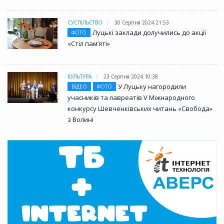
СУСПІЛЬСТВО
30 Серпня 2024 21:53
Луцькі заклади долучились до акції
ФОТО
«Стіл памʼяті»
КУЛЬТУРА
23 Серпня 2024 10:38
У Луцьку нагородили
ВІДЕО
ФОТО
учасників та лавреатів V Міжнародного
конкурсу Шевченківських читань «Свобода»
з Волині