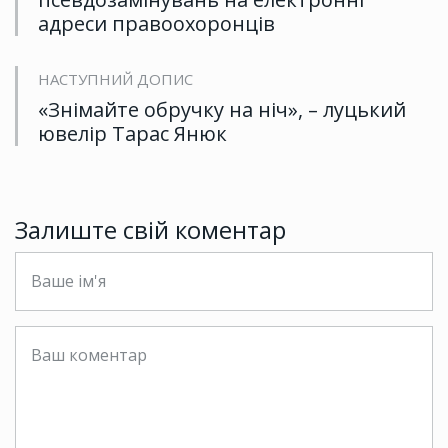
адреси правоохоронців
НАСТУПНИЙ ДОПИС
«Знімайте обручку на ніч», – луцький
ювелір Тарас Янюк
Залиште свій коментар