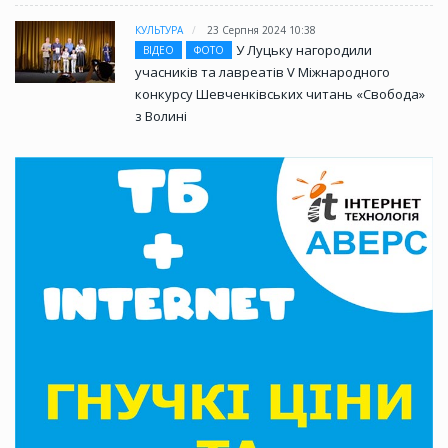
КУЛЬТУРА
23 Серпня 2024 10:38
У Луцьку нагородили
ВІДЕО
ФОТО
учасників та лавреатів V Міжнародного
конкурсу Шевченківських читань «Свобода»
з Волині