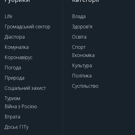
Life
Влада
Громадський сектор
Здоров'я
Діаспора
Освіта
Комуналка
Спорт
Економіка
Коронавірус
Культура
Погода
Політика
Природа
Суспільство
Соціальний захист
Туризм
Війна з Росією
Втрата
Досьє ГІТу