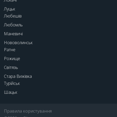
Луцьк
Любешів
Любомль
Маневичі
Нововолинськ
Ратне
Рожище
Світязь
Стара Вижівка
Турійськ
Шацьк
Правила користування