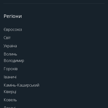
Регіони
Євросоюз
Світ
Україна
Волинь
Володимир
Горохів
Іваничі
Камінь-Каширський
Ківерці
Ковель
Локачі