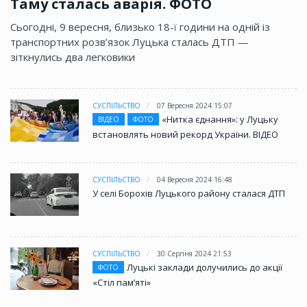
Таму сталась аварія. ФОТО
Сьогодні, 9 вересня, близько 18-ї години на одній із
транспортних розв’язок Луцька сталась ДТП —
зіткнулись два легковики
СУСПІЛЬСТВО
07 Вересня 2024 15:07
«Нитка єднання»: у Луцьку
ВІДЕО
ФОТО
встановлять новий рекорд України. ВІДЕО
СУСПІЛЬСТВО
04 Вересня 2024 16:48
У селі Борохів Луцького району сталася ДТП
СУСПІЛЬСТВО
30 Серпня 2024 21:53
Луцькі заклади долучились до акції
ФОТО
«Стіл памʼяті»