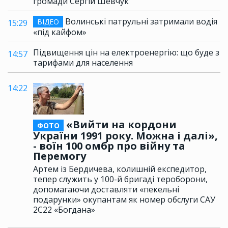
громади Сергій Шевчук
Волинські патрульні затримали водія
ВІДЕО
15:29
«під кайфом»
Підвищення цін на електроенергію: що буде з
14:57
тарифами для населення
14:22
«Вийти на кордони
ФОТО
України 1991 року. Можна і далі»,
- воїн 100 омбр про війну та
Перемогу
Артем із Бердичева, колишній експедитор,
тепер служить у 100-й бригаді тероборони,
допомагаючи доставляти «пекельні
подарунки» окупантам як номер обслуги САУ
2С22 «Богдана»