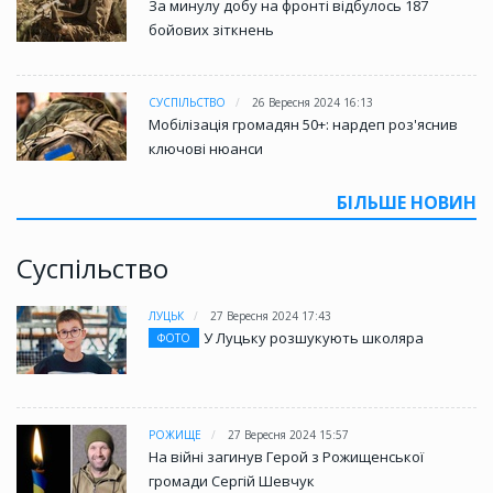
За минулу добу на фронті відбулось 187
бойових зіткнень
СУСПІЛЬСТВО
26 Вересня 2024 16:13
Мобілізація громадян 50+: нардеп роз'яснив
ключові нюанси
БІЛЬШЕ НОВИН
Суспільство
ЛУЦЬК
27 Вересня 2024 17:43
У Луцьку розшукують школяра
ФОТО
РОЖИЩЕ
27 Вересня 2024 15:57
На війні загинув Герой з Рожищенської
громади Сергій Шевчук