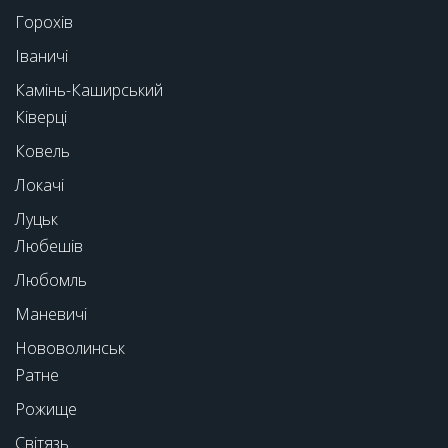
Горохів
Іваничі
Камінь-Каширський
Ківерці
Ковель
Локачі
Луцьк
Любешів
Любомль
Маневичі
Нововолинськ
Ратне
Рожище
Світязь