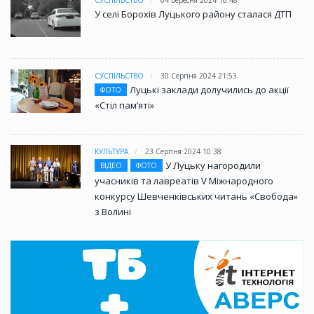
У селі Борохів Луцького району сталася ДТП
СУСПІЛЬСТВО
30 Серпня 2024 21:53
Луцькі заклади долучились до акції
ФОТО
«Стіл памʼяті»
КУЛЬТУРА
23 Серпня 2024 10:38
У Луцьку нагородили
ВІДЕО
ФОТО
учасників та лавреатів V Міжнародного
конкурсу Шевченківських читань «Свобода»
з Волині