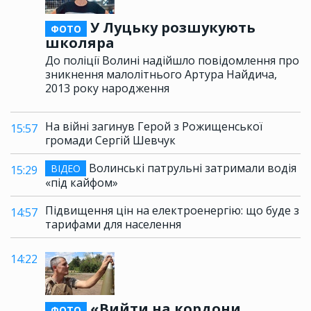
У Луцьку розшукують
ФОТО
школяра
До поліції Волині надійшло повідомлення про
зникнення малолітнього Артура Найдича,
2013 року народження
На війні загинув Герой з Рожищенської
15:57
громади Сергій Шевчук
Волинські патрульні затримали водія
ВІДЕО
15:29
«під кайфом»
Підвищення цін на електроенергію: що буде з
14:57
тарифами для населення
14:22
«Вийти на кордони
ФОТО