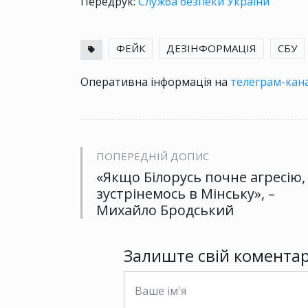
Передрук:
Служба безпеки України
ФЕЙК
ДЕЗІНФОРМАЦІЯ
СБУ
Оперативна інформація на
телеграм-кана
ПОПЕРЕДНІЙ ДОПИС
«Якщо Білорусь почне агресію,
зустрінемось в Мінську», –
Михайло Бродський
Залиште свій комента