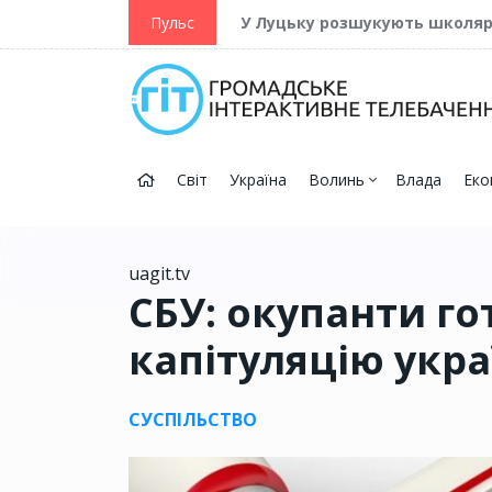
ійну та Перемогу
Пульс
У Луцьку розшукують школя
Світ
Україна
Волинь
Влада
Еко
uagit.tv
СБУ: окупанти г
капітуляцію укра
СУСПІЛЬСТВО