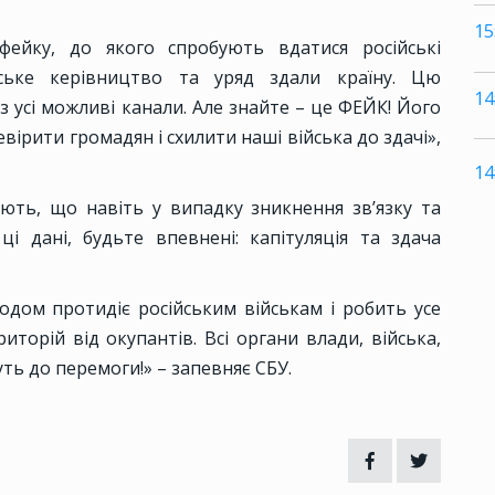
15
ейку, до якого спробують вдатися російські
ське керівництво та уряд здали країну. Цю
14
усі можливі канали. Але знайте – це ФЕЙК! Його
евірити громадян і схилити наші війська до здачі»,
14
ють, що навіть у випадку зникнення зв’язку та
ці дані, будьте впевнені: капітуляція та здача
дом протидіє російським військам і робить усе
иторій від окупантів. Всі органи влади, війська,
ть до перемоги!» – запевняє СБУ.