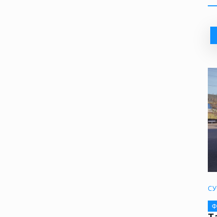
СУ
Ф
Т