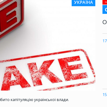
УКРАЇНА
Н
О
17
15
ібито капітуляцію української влади.