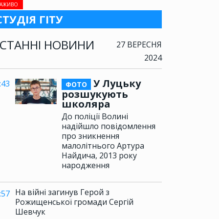
АЖИВО
СТУДІЯ ГІТУ
СТАННІ НОВИНИ
27 ВЕРЕСНЯ
2024
У Луцьку
:43
ФОТО
розшукують
школяра
До поліції Волині
надійшло повідомлення
про зникнення
малолітнього Артура
Найдича, 2013 року
народження
На війні загинув Герой з
:57
Рожищенської громади Сергій
Шевчук