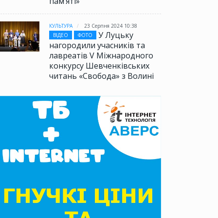
памʼяті»
КУЛЬТУРА
23 Серпня 2024 10:38
У Луцьку
ВІДЕО
ФОТО
нагородили учасників та
лавреатів V Міжнародного
конкурсу Шевченківських
читань «Свобода» з Волині