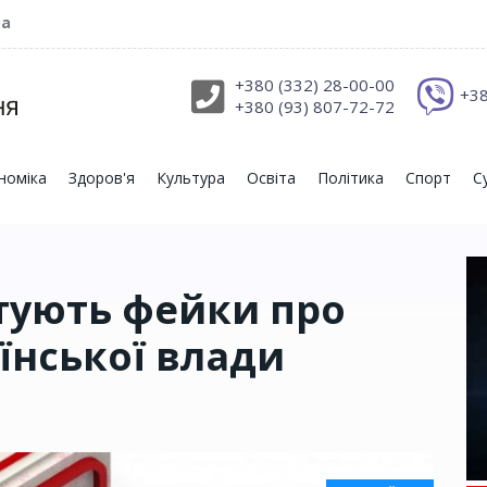
ра
+380 (332) 28-00-00
+38
+380 (93) 807-72-72
номіка
Здоров'я
Культура
Освіта
Політика
Спорт
С
отують фейки про
їнської влади