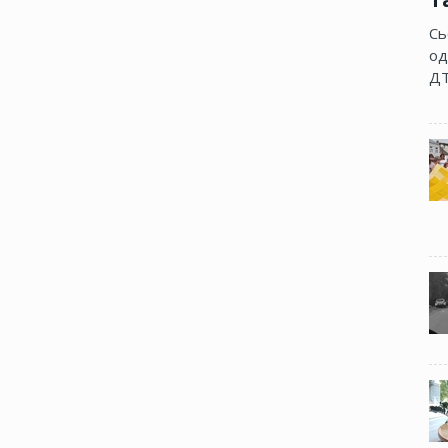
Сь
од
ДТ