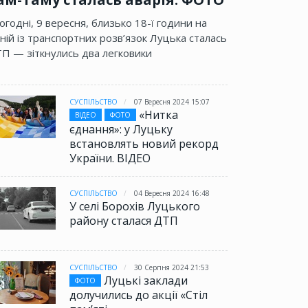
огодні, 9 вересня, близько 18-ї години на
ній із транспортних розв’язок Луцька сталась
П — зіткнулись два легковики
СУСПІЛЬСТВО
07 Вересня 2024 15:07
«Нитка
ВІДЕО
ФОТО
єднання»: у Луцьку
встановлять новий рекорд
України. ВІДЕО
СУСПІЛЬСТВО
04 Вересня 2024 16:48
У селі Борохів Луцького
району сталася ДТП
СУСПІЛЬСТВО
30 Серпня 2024 21:53
Луцькі заклади
ФОТО
долучились до акції «Стіл