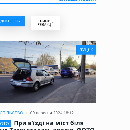
ДОСЬЄ ГІТУ
ВИБІР
РЕДАКЦІЇ
ЛУЦЬК
СПІЛЬСТВО
09 вересня 2024 18:12
При в’їзді на міст біля
ОТО
ам-Таму сталась аварія. ФОТО