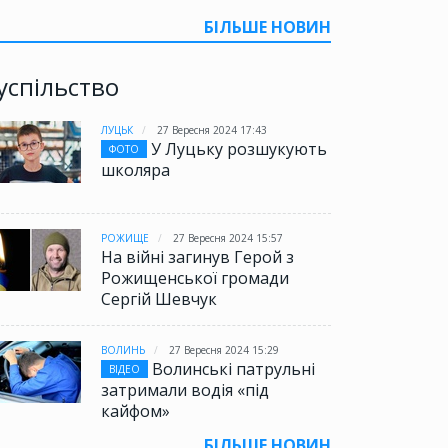
БІЛЬШЕ НОВИН
успільство
ЛУЦЬК
27 Вересня 2024 17:43
У Луцьку розшукують
ФОТО
школяра
РОЖИЩЕ
27 Вересня 2024 15:57
На війні загинув Герой з
Рожищенської громади
Сергій Шевчук
ВОЛИНЬ
27 Вересня 2024 15:29
Волинські патрульні
ВІДЕО
затримали водія «під
кайфом»
БІЛЬШЕ НОВИН