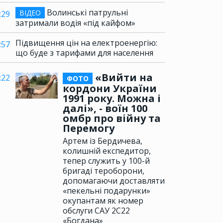
Волинські патрульні
ВІДЕО
:29
затримали водія «під кайфом»
Підвищення цін на електроенергію:
:57
що буде з тарифами для населення
«Вийти на
:22
ФОТО
кордони України
1991 року. Можна і
далі», - воїн 100
омбр про війну та
Перемогу
Артем із Бердичева,
колишній експедитор,
тепер служить у 100-й
бригаді тероборони,
допомагаючи доставляти
«пекельні подарунки»
окупантам як номер
обслуги САУ 2С22
«Богдана»