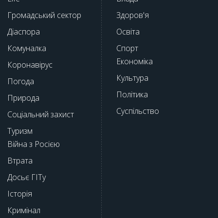
Громадський сектор
Здоров'я
Діаспора
Освіта
Комуналка
Спорт
Економіка
Коронавірус
Культура
Погода
Політика
Природа
Суспільство
Соціальний захист
Туризм
Війна з Росією
Втрата
Досьє ГІТу
Історія
Кримінал