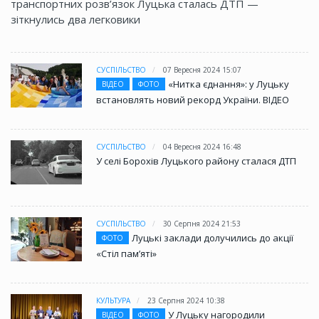
транспортних розв’язок Луцька сталась ДТП —
зіткнулись два легковики
СУСПІЛЬСТВО
07 Вересня 2024 15:07
«Нитка єднання»: у Луцьку
ВІДЕО
ФОТО
встановлять новий рекорд України. ВІДЕО
СУСПІЛЬСТВО
04 Вересня 2024 16:48
У селі Борохів Луцького району сталася ДТП
СУСПІЛЬСТВО
30 Серпня 2024 21:53
Луцькі заклади долучились до акції
ФОТО
«Стіл памʼяті»
КУЛЬТУРА
23 Серпня 2024 10:38
У Луцьку нагородили
ВІДЕО
ФОТО