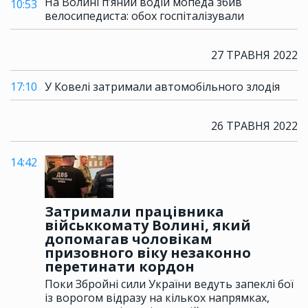
На Волині п’яний водій мопеда збив
10:53
велосипедиста: обох госпіталізували
27 ТРАВНЯ 2022
17:10
У Ковелі затримали автомобільного злодія
26 ТРАВНЯ 2022
14:42
Затримали працівника
військкомату Волині, який
допомагав чоловікам
призовного віку незаконно
перетинати кордон
Поки Збройні сили України ведуть запеклі бої
із ворогом відразу на кількох напрямках,