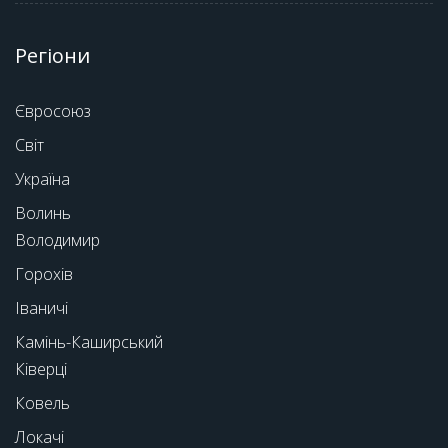
Регіони
Євросоюз
Світ
Україна
Волинь
Володимир
Горохів
Іваничі
Камінь-Каширський
Ківерці
Ковель
Локачі