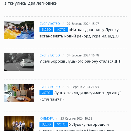
зіткнулись два легковики
СУСПІЛЬСТВО
07 Вересня 2024 15:07
«Нитка єднання»: у Луцьку
ВІДЕО
ФОТО
встановлять новий рекорд України. ВІДЕО
СУСПІЛЬСТВО
04 Вересня 2024 16:48
У селі Борохів Луцького району сталася ДТП
СУСПІЛЬСТВО
30 Серпня 2024 21:53
Луцькі заклади долучились до акції
ФОТО
«Стіл памʼяті»
КУЛЬТУРА
23 Серпня 2024 10:38
У Луцьку нагородили
ВІДЕО
ФОТО
учасників та лавреатів V Міжнародного