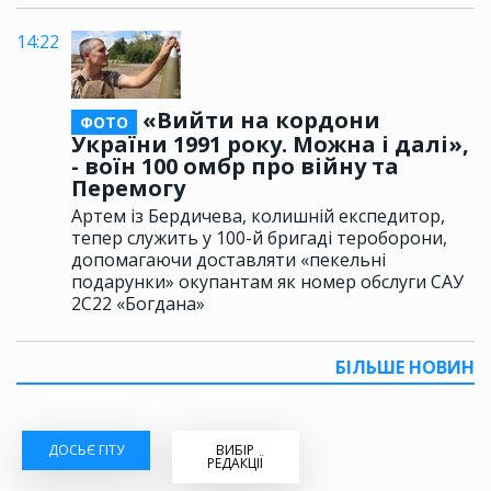
14:22
«Вийти на кордони
ФОТО
України 1991 року. Можна і далі»,
- воїн 100 омбр про війну та
Перемогу
Артем із Бердичева, колишній експедитор,
тепер служить у 100-й бригаді тероборони,
допомагаючи доставляти «пекельні
подарунки» окупантам як номер обслуги САУ
2С22 «Богдана»
БІЛЬШЕ НОВИН
ДОСЬЄ ГІТУ
ВИБІР
РЕДАКЦІЇ