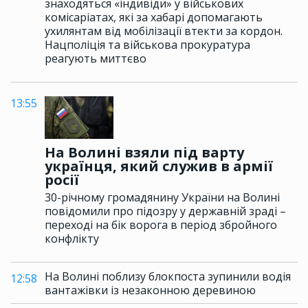
знаходяться «індивіди» у військових
комісаріатах, які за хабарі допомагають
ухилянтам від мобілізації втекти за кордон.
Нацполіція та військова прокуратура
реагують миттєво
13:55
На Волині взяли під варту
українця, який служив в армії
росії
30-річному громадянину України на Волині
повідомили про підозру у державній зраді –
переході на бік ворога в період збройного
конфлікту
На Волині поблизу блокпоста зупинили водія
12:58
вантажівки із незаконною деревиною