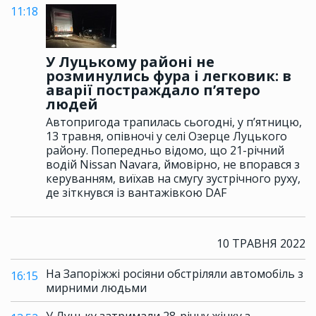
11:18
У Луцькому районі не
розминулись фура і легковик: в
аварії постраждало п’ятеро
людей
Автопригода трапилась сьогодні, у п’ятницю,
13 травня, опівночі у селі Озерце Луцького
району. Попередньо відомо, що 21-річний
водій Nissan Navara, ймовірно, не впорався з
керуванням, виїхав на смугу зустрічного руху,
де зіткнувся із вантажівкою DAF
10 ТРАВНЯ 2022
На Запоріжжі росіяни обстріляли автомобіль з
16:15
мирними людьми