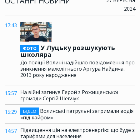
ОСТАННІ НОВИНИ
27 ВЕРЕСНЯ
2024
17:43
У Луцьку розшукують
ФОТО
школяра
До поліції Волині надійшло повідомлення про
зникнення малолітнього Артура Найдича,
2013 року народження
На війні загинув Герой з Рожищенської
15:57
громади Сергій Шевчук
Волинські патрульні затримали водія
ВІДЕО
15:29
«під кайфом»
Підвищення цін на електроенергію: що буде з
14:57
тарифами для населення