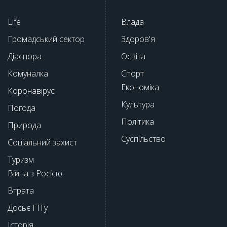
Life
Влада
Громадський сектор
Здоров'я
Діаспора
Освіта
Комуналка
Спорт
Економіка
Коронавірус
Культура
Погода
Політика
Природа
Суспільство
Соціальний захист
Туризм
Війна з Росією
Втрата
Досьє ГІТу
Історія