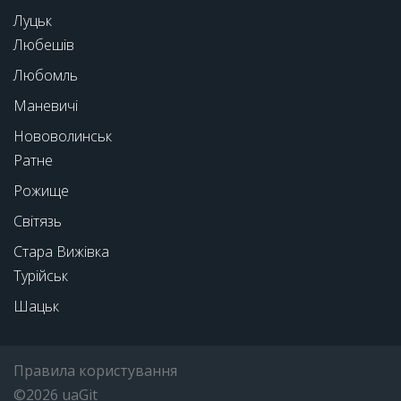
Луцьк
Любешів
Любомль
Маневичі
Нововолинськ
Ратне
Рожище
Світязь
Стара Вижівка
Турійськ
Шацьк
Правила користування
©2026 uaGit