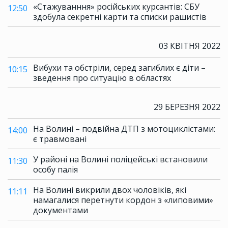
«Стажуванння» російських курсантів: СБУ
12:50
здобула секретні карти та списки рашистів
03 КВІТНЯ 2022
Вибухи та обстріли, серед загиблих є діти –
10:15
зведення про ситуацію в областях
29 БЕРЕЗНЯ 2022
На Волині – подвійна ДТП з мотоциклістами:
14:00
є травмовані
У районі на Волині поліцейські встановили
11:30
особу палія
На Волині викрили двох чоловіків, які
11:11
намагалися перетнути кордон з «липовими»
документами