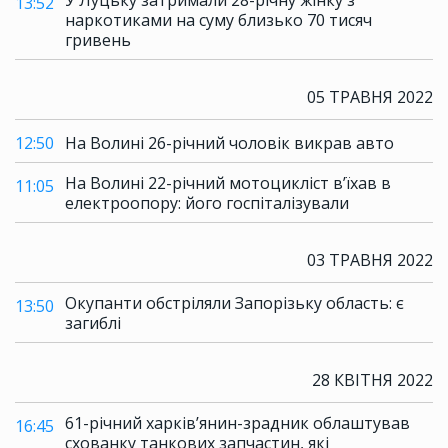
У Луцьку затримали 28-річну жінку з
13:52
наркотиками на суму близько 70 тисяч
гривень
05 ТРАВНЯ 2022
12:50
На Волині 26-річний чоловік викрав авто
На Волині 22-річний мотоцикліст в’їхав в
11:05
електроопору: його госпіталізували
03 ТРАВНЯ 2022
Окупанти обстріляли Запорізьку область: є
13:50
загиблі
28 КВІТНЯ 2022
61-річний харків’янин-зрадник облаштував
16:45
схованку танкових запчастин, які