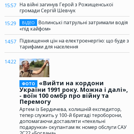
На війні загинув Герой з Рожищенської
15:57
громади Сергій Шевчук
Волинські патрульні затримали водія
ВІДЕО
15:29
«під кайфом»
Підвищення цін на електроенергію: що буде з
14:57
тарифами для населення
14:22
«Вийти на кордони
ФОТО
України 1991 року. Можна і далі»,
- воїн 100 омбр про війну та
Перемогу
Артем із Бердичева, колишній експедитор,
тепер служить у 100-й бригаді тероборони,
допомагаючи доставляти «пекельні
подарунки» окупантам як номер обслуги САУ
2С22 «Богдана»