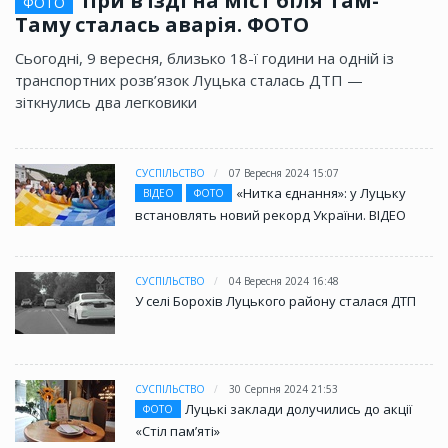
При в’їзді на міст біля Там-
ФОТО
Таму сталась аварія. ФОТО
Сьогодні, 9 вересня, близько 18-ї години на одній із
транспортних розв’язок Луцька сталась ДТП —
зіткнулись два легковики
СУСПІЛЬСТВО
07 Вересня 2024 15:07
«Нитка єднання»: у Луцьку
ВІДЕО
ФОТО
встановлять новий рекорд України. ВІДЕО
СУСПІЛЬСТВО
04 Вересня 2024 16:48
У селі Борохів Луцького району сталася ДТП
СУСПІЛЬСТВО
30 Серпня 2024 21:53
Луцькі заклади долучились до акції
ФОТО
«Стіл памʼяті»