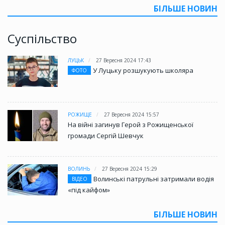
БІЛЬШЕ НОВИН
Суспільство
ЛУЦЬК
27 Вересня 2024 17:43
У Луцьку розшукують школяра
ФОТО
РОЖИЩЕ
27 Вересня 2024 15:57
На війні загинув Герой з Рожищенської
громади Сергій Шевчук
ВОЛИНЬ
27 Вересня 2024 15:29
Волинські патрульні затримали водія
ВІДЕО
«під кайфом»
БІЛЬШЕ НОВИН