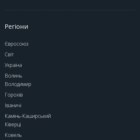
Регіони
Євросоюз
Світ
Україна
Волинь
Володимир
Горохів
Іваничі
Камінь-Каширський
Ківерці
Ковель