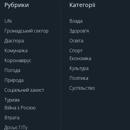
Рубрики
Категорії
Life
Влада
Громадський сектор
Здоров'я
Діаспора
Освіта
Комуналка
Спорт
Економіка
Коронавірус
Культура
Погода
Політика
Природа
Суспільство
Соціальний захист
Туризм
Війна з Росією
Втрата
Досьє ГІТу