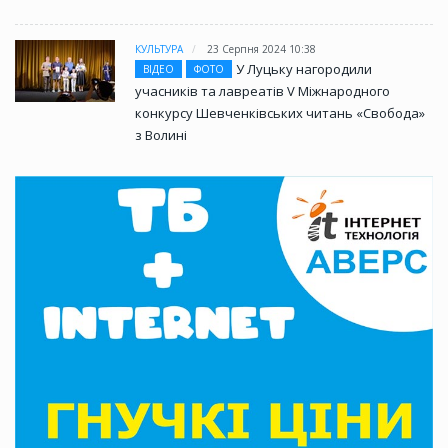
КУЛЬТУРА
23 Серпня 2024 10:38
У Луцьку нагородили
ВІДЕО
ФОТО
учасників та лавреатів V Міжнародного
конкурсу Шевченківських читань «Свобода»
з Волині