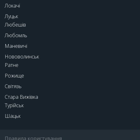
Локачі
Луцьк
Любешів
Любомль
Маневичі
Нововолинськ
Ратне
Рожище
Світязь
Стара Вижівка
Турійськ
Шацьк
Правила користування