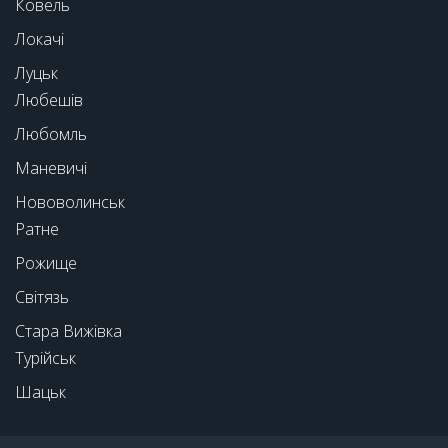
Ковель
Локачі
Луцьк
Любешів
Любомль
Маневичі
Нововолинськ
Ратне
Рожище
Світязь
Стара Вижівка
Турійськ
Шацьк