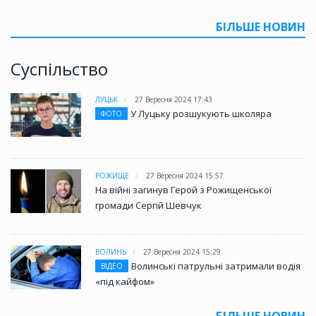
БІЛЬШЕ НОВИН
Суспільство
ЛУЦЬК
27 Вересня 2024 17:43
У Луцьку розшукують школяра
ФОТО
РОЖИЩЕ
27 Вересня 2024 15:57
На війні загинув Герой з Рожищенської
громади Сергій Шевчук
ВОЛИНЬ
27 Вересня 2024 15:29
Волинські патрульні затримали водія
ВІДЕО
«під кайфом»
БІЛЬШЕ НОВИН