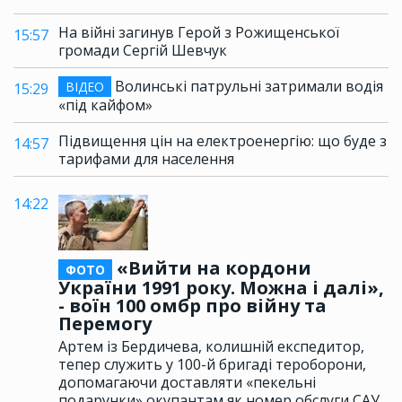
На війні загинув Герой з Рожищенської
15:57
громади Сергій Шевчук
Волинські патрульні затримали водія
ВІДЕО
15:29
«під кайфом»
Підвищення цін на електроенергію: що буде з
14:57
тарифами для населення
14:22
«Вийти на кордони
ФОТО
України 1991 року. Можна і далі»,
- воїн 100 омбр про війну та
Перемогу
Артем із Бердичева, колишній експедитор,
тепер служить у 100-й бригаді тероборони,
допомагаючи доставляти «пекельні
подарунки» окупантам як номер обслуги САУ