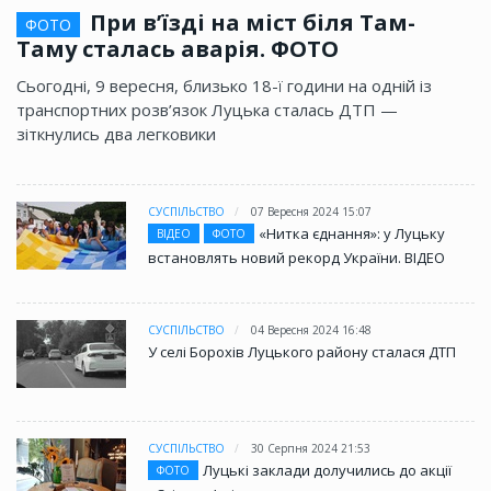
При в’їзді на міст біля Там-
ФОТО
Таму сталась аварія. ФОТО
Сьогодні, 9 вересня, близько 18-ї години на одній із
транспортних розв’язок Луцька сталась ДТП —
зіткнулись два легковики
СУСПІЛЬСТВО
07 Вересня 2024 15:07
«Нитка єднання»: у Луцьку
ВІДЕО
ФОТО
встановлять новий рекорд України. ВІДЕО
СУСПІЛЬСТВО
04 Вересня 2024 16:48
У селі Борохів Луцького району сталася ДТП
СУСПІЛЬСТВО
30 Серпня 2024 21:53
Луцькі заклади долучились до акції
ФОТО