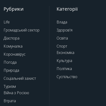
Рубрики
Категорії
Life
Влада
Громадський сектор
Здоров'я
Діаспора
Освіта
Комуналка
Спорт
Економіка
Коронавірус
Культура
Погода
Політика
Природа
Суспільство
Соціальний захист
Туризм
Війна з Росією
Втрата