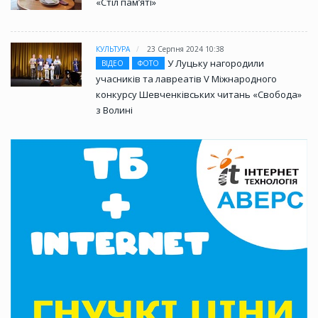
«Стіл памʼяті»
КУЛЬТУРА
23 Серпня 2024 10:38
У Луцьку нагородили
ВІДЕО
ФОТО
учасників та лавреатів V Міжнародного
конкурсу Шевченківських читань «Свобода»
з Волині