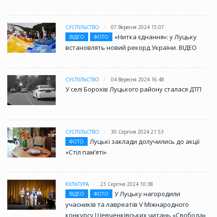
СУСПІЛЬСТВО
07 Вересня 2024 15:07
«Нитка єднання»: у Луцьку
ВІДЕО
ФОТО
встановлять новий рекорд України. ВІДЕО
СУСПІЛЬСТВО
04 Вересня 2024 16:48
У селі Борохів Луцького району сталася ДТП
СУСПІЛЬСТВО
30 Серпня 2024 21:53
Луцькі заклади долучились до акції
ФОТО
«Стіл памʼяті»
КУЛЬТУРА
23 Серпня 2024 10:38
У Луцьку нагородили
ВІДЕО
ФОТО
учасників та лавреатів V Міжнародного
конкурсу Шевченківських читань «Свобода»