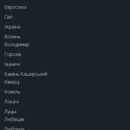
Євросоюз
Світ
Україна
Волинь
Володимир
Горохів
Іваничі
Камінь-Каширський
Ківерці
Ковель
Локачі
Луцьк
Любешів
Любомль