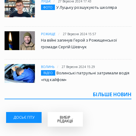
ЛУЦЬК
27 Вересня 2024 17:43
У Луцьку розшукують школяра
ФОТО
РОЖИЩЕ
27 Вересня 2024 15:57
На війні загинув Герой з Рожищенської
громади Сергій Шевчук
ВОЛИНЬ
27 Вересня 2024 15:29
Волинські патрульні затримали водія
ВІДЕО
«під кайфом»
БІЛЬШЕ НОВИН
ДОСЬЄ ГІТУ
ВИБІР
РЕДАКЦІЇ