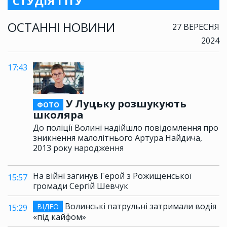
СТУДІЯ ГІТУ
ОСТАННІ НОВИНИ
27 ВЕРЕСНЯ
2024
17:43
У Луцьку розшукують
ФОТО
школяра
До поліції Волині надійшло повідомлення про
зникнення малолітнього Артура Найдича,
2013 року народження
На війні загинув Герой з Рожищенської
15:57
громади Сергій Шевчук
Волинські патрульні затримали водія
ВІДЕО
15:29
«під кайфом»