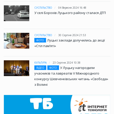
СУСПІЛЬСТВО
04 Вересня 2024 16:48
У селі Борохів Луцького району сталася ДТП
СУСПІЛЬСТВО
30 Серпня 2024 21:53
Луцькі заклади долучились до акції
ФОТО
«Стіл памʼяті»
КУЛЬТУРА
23 Серпня 2024 10:38
У Луцьку нагородили
ВІДЕО
ФОТО
учасників та лавреатів V Міжнародного
конкурсу Шевченківських читань «Свобода»
з Волині