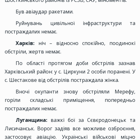
Шосткинського районів із РСЗВ, САУ, міноментів.
Був авіаудар ракетами.
Руйнувань цивільної інфраструктури та
постраждалих немає.
Харків:
ніч – відносно спокійно, поодинокі
обстріли, жертв немає.
По області протягом доби обстрілів зазнав
Харківський район: у с. Циркуни 2 особи поранені. У
с. Шестакове від обстрілів постраждала жінка.
Вночі окупанти знову обстріляли Мерефу,
горіли складські приміщення, попередньо
постраждалих немає.
Луганщина:
важкі бої за Сєвєродонецьк та
Лисичанськ. Ворог задіяв все можливе озброєння,
застосовує авіацію. Українські військові міцно