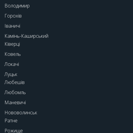
Володимир
Горохів
Іваничі
Камінь-Каширський
Ківерці
Ковель
Локачі
Луцьк
Любешів
Любомль
Маневичі
Нововолинськ
Ратне
Рожище