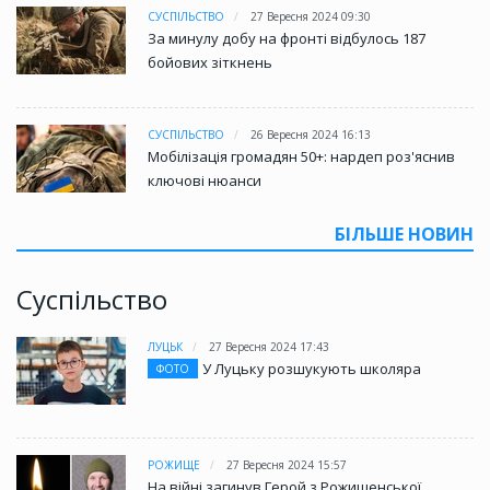
СУСПІЛЬСТВО
27 Вересня 2024 09:30
За минулу добу на фронті відбулось 187
бойових зіткнень
СУСПІЛЬСТВО
26 Вересня 2024 16:13
Мобілізація громадян 50+: нардеп роз'яснив
ключові нюанси
БІЛЬШЕ НОВИН
Суспільство
ЛУЦЬК
27 Вересня 2024 17:43
У Луцьку розшукують школяра
ФОТО
РОЖИЩЕ
27 Вересня 2024 15:57
На війні загинув Герой з Рожищенської