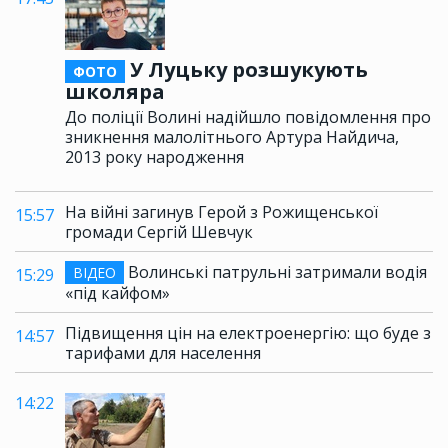
У Луцьку розшукують
ФОТО
школяра
До поліції Волині надійшло повідомлення про
зникнення малолітнього Артура Найдича,
2013 року народження
На війні загинув Герой з Рожищенської
15:57
громади Сергій Шевчук
Волинські патрульні затримали водія
ВІДЕО
15:29
«під кайфом»
Підвищення цін на електроенергію: що буде з
14:57
тарифами для населення
14:22