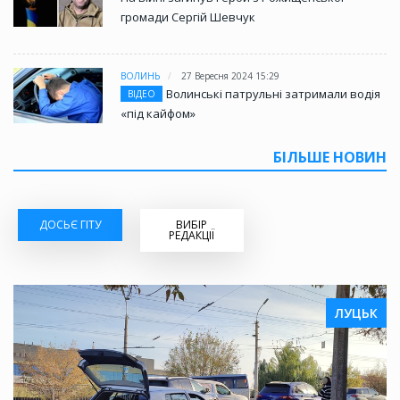
громади Сергій Шевчук
ВОЛИНЬ
27 Вересня 2024 15:29
Волинські патрульні затримали водія
ВІДЕО
«під кайфом»
БІЛЬШЕ НОВИН
ДОСЬЄ ГІТУ
ВИБІР
РЕДАКЦІЇ
ЛУЦЬК