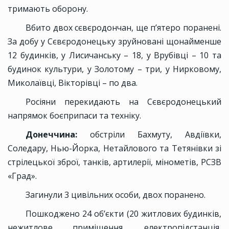
тримають оборону.
Вбито двох сєвєродончан, ще п’ятеро поранені.
За добу у Сєвєродонецьку зруйновані щонайменше
12 будинків, у Лисичанську – 18, у Врубівці – 10 та
будинок культури, у Золотому – три, у Нирковому,
Миколаївці, Вікторівці – по два.
Росіяни перекидають на Сєвєродонецький
напрямок боєприпаси та техніку.
Донеччина:
обстріли Бахмуту, Авдіївки,
Соледару, Нью-Йорка, Нетайлового та Тетянівки зі
стрілецької зброї, танків, артилерії, мінометів, РСЗВ
«Град».
Загинули 3 цивільних особи, двох поранено.
Пошкоджено 24 об’єкти (20 житлових будинків,
нежитлове приміщення, електропідстанція,