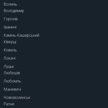
Волинь
Володимир
Горохів
Іваничі
Камінь-Каширський
Ківерці
Ковель
Локачі
Луцьк
Любешів
Любомль
Маневичі
Нововолинськ
Ратне