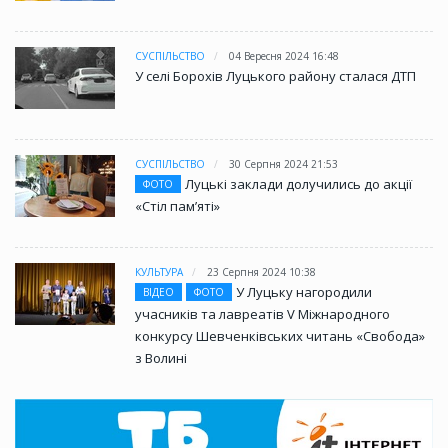
СУСПІЛЬСТВО
04 Вересня 2024 16:48
У селі Борохів Луцького району сталася ДТП
СУСПІЛЬСТВО
30 Серпня 2024 21:53
Луцькі заклади долучились до акції
ФОТО
«Стіл памʼяті»
КУЛЬТУРА
23 Серпня 2024 10:38
У Луцьку нагородили
ВІДЕО
ФОТО
учасників та лавреатів V Міжнародного
конкурсу Шевченківських читань «Свобода»
з Волині