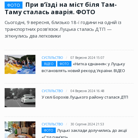
При в’їзді на міст біля Там-
ФОТО
Таму сталась аварія. ФОТО
Сьогодні, 9 вересня, близько 18-ї години на одній із
транспортних розв’язок Луцька сталась ДТП —
зіткнулись два легковики
СУСПІЛЬСТВО
07 Вересня 2024 15:07
«Нитка єднання»: у Луцьку
ВІДЕО
ФОТО
встановлять новий рекорд України. ВІДЕО
СУСПІЛЬСТВО
04 Вересня 2024 16:48
У селі Борохів Луцького району сталася ДТП
СУСПІЛЬСТВО
30 Серпня 2024 21:53
Луцькі заклади долучились до акції
ФОТО
«Стіл памʼяті»