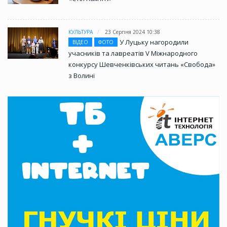
КУЛЬТУРА
23 Серпня 2024 10:38
У Луцьку нагородили
ВІДЕО
ФОТО
учасників та лавреатів V Міжнародного
конкурсу Шевченківських читань «Свобода»
з Волині