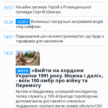
На війні загинув Герой з Рожищенської
15:57
громади Сергій Шевчук
Волинські патрульні затримали водія
ВІДЕО
15:29
«під кайфом»
Підвищення цін на електроенергію: що буде з
14:57
тарифами для населення
14:22
«Вийти на кордони
ФОТО
України 1991 року. Можна і далі»,
- воїн 100 омбр про війну та
Перемогу
Артем із Бердичева, колишній експедитор,
тепер служить у 100-й бригаді тероборони,
допомагаючи доставляти «пекельні
подарунки» окупантам як номер обслуги САУ