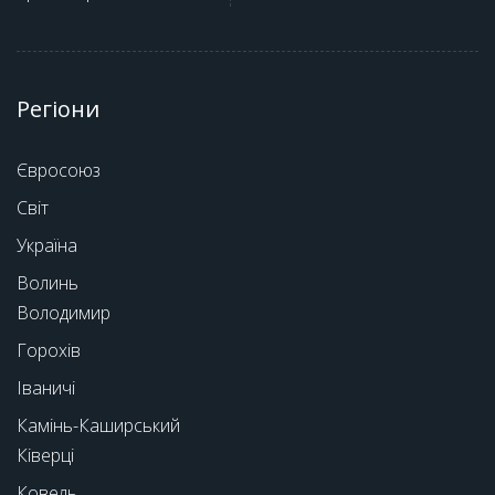
Регіони
Євросоюз
Світ
Україна
Волинь
Володимир
Горохів
Іваничі
Камінь-Каширський
Ківерці
Ковель