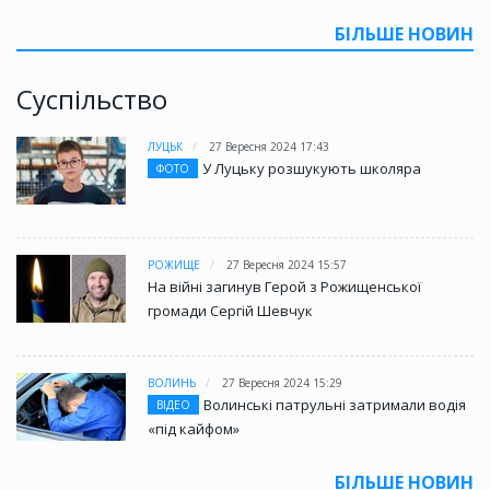
БІЛЬШЕ НОВИН
Суспільство
ЛУЦЬК
27 Вересня 2024 17:43
У Луцьку розшукують школяра
ФОТО
РОЖИЩЕ
27 Вересня 2024 15:57
На війні загинув Герой з Рожищенської
громади Сергій Шевчук
ВОЛИНЬ
27 Вересня 2024 15:29
Волинські патрульні затримали водія
ВІДЕО
«під кайфом»
БІЛЬШЕ НОВИН