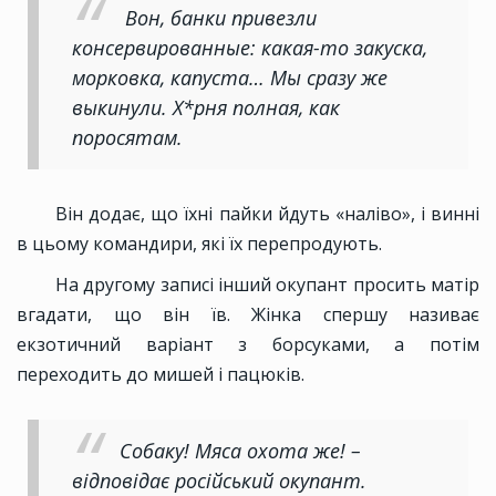
Вон, банки привезли
консервированные: какая-то закуска,
морковка, капуста… Мы сразу же
выкинули. Х*рня полная, как
поросятам.
Він додає, що їхні пайки йдуть «наліво», і винні
в цьому командири, які їх перепродують.
На другому записі інший окупант просить матір
вгадати, що він їв. Жінка спершу називає
екзотичний варіант з борсуками, а потім
переходить до мишей і пацюків.
Собаку! Мяса охота же! –
відповідає російський окупант.