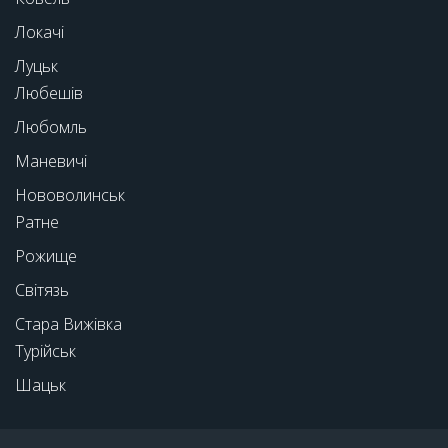
Локачі
Луцьк
Любешів
Любомль
Маневичі
Нововолинськ
Ратне
Рожище
Світязь
Стара Вижівка
Турійськ
Шацьк