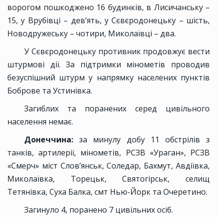
ворогом пошкоджено 16 будинків, в Лисичанську –
15, у Врубівці – дев’ять, у Сєвєродонецьку – шість,
Новодружеську – чотири, Миколаївці – два.
У Сєвєродонецьку противник продовжує вести
штурмові дії. За підтримки мінометів проводив
безуспішний штурм у напрямку населених пунктів
Боброве та Устинівка.
Загиблих та поранених серед цивільного
населення немає.
Донеччина:
за минулу добу 11 обстрілів з
танків, артилерії, мінометів, РСЗВ «Ураган», РСЗВ
«Смерч» міст Слов’янськ, Соледар, Бахмут, Авдіївка,
Миколаївка, Торецьк, Святогірськ, селищ
Тетянівка, Суха Балка, смт Нью-Йорк та Очеретино.
Загинуло 4, поранено 7 цивільних осіб.