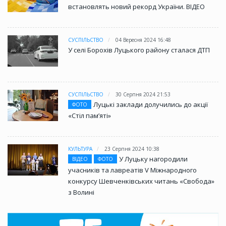
встановлять новий рекорд України. ВІДЕО
СУСПІЛЬСТВО
04 Вересня 2024 16:48
У селі Борохів Луцького району сталася ДТП
СУСПІЛЬСТВО
30 Серпня 2024 21:53
Луцькі заклади долучились до акції
ФОТО
«Стіл памʼяті»
КУЛЬТУРА
23 Серпня 2024 10:38
У Луцьку нагородили
ВІДЕО
ФОТО
учасників та лавреатів V Міжнародного
конкурсу Шевченківських читань «Свобода»
з Волині