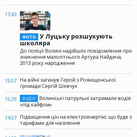
17:43
У Луцьку розшукують
ФОТО
школяра
До поліції Волині надійшло повідомлення про
зникнення малолітнього Артура Найдича,
2013 року народження
На війні загинув Герой з Рожищенської
15:57
громади Сергій Шевчук
Волинські патрульні затримали водія
ВІДЕО
15:29
«під кайфом»
Підвищення цін на електроенергію: що буде з
14:57
тарифами для населення