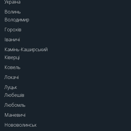
Україна
Волинь
Володимир
Горохів
Іваничі
Камінь-Каширський
Ківерці
Ковель
Локачі
Луцьк
Любешів
Любомль
Маневичі
Нововолинськ