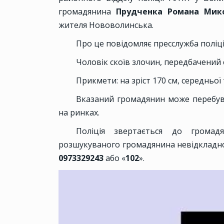
громадянина
Прудченка Романа Мик
жителя Нововолинська.
Про це повідомляє пресслужба поліці
Чоловік скоїв злочин, передбачений с
Прикмети: на зріст 170 см, середньої
Вказаний громадянин може перебува
на ринках.
Поліція звертається до грома
розшукуваного громадянина невідкладн
0973329243
або «
102
».