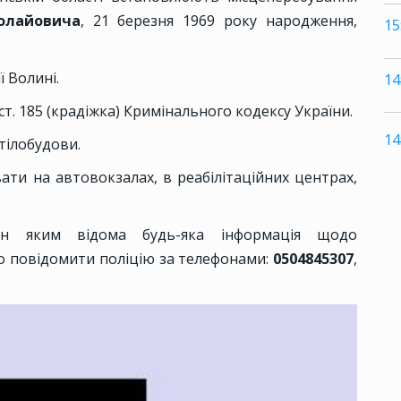
олайовича
, 21 березня 1969 року народження,
15
ї Волині.
14
т. 185 (крадіжка) Кримінального кодексу України.
14
 тілобудови.
ти на автовокзалах, в реабілітаційних центрах,
дян яким відома будь-яка інформація щодо
о повідомити поліцію за телефонами:
0504845307
,