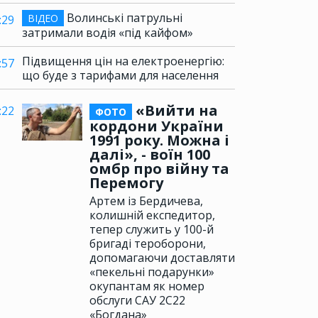
Волинські патрульні
ВІДЕО
:29
затримали водія «під кайфом»
Підвищення цін на електроенергію:
:57
що буде з тарифами для населення
«Вийти на
:22
ФОТО
кордони України
1991 року. Можна і
далі», - воїн 100
омбр про війну та
Перемогу
Артем із Бердичева,
колишній експедитор,
тепер служить у 100-й
бригаді тероборони,
допомагаючи доставляти
«пекельні подарунки»
окупантам як номер
обслуги САУ 2С22
«Богдана»