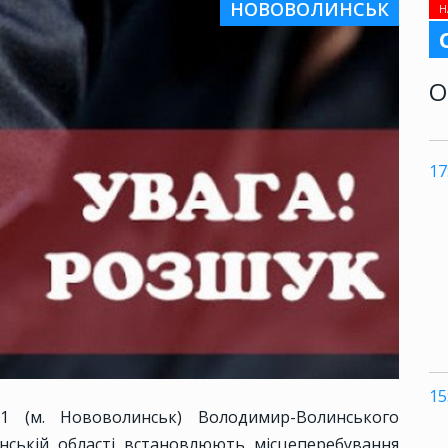
НОВОВОЛИНСЬК
Н
О
17
15
№1 (м. Нововолинськ) Володимир-Волинського
инській області встановлюють місцеперебування