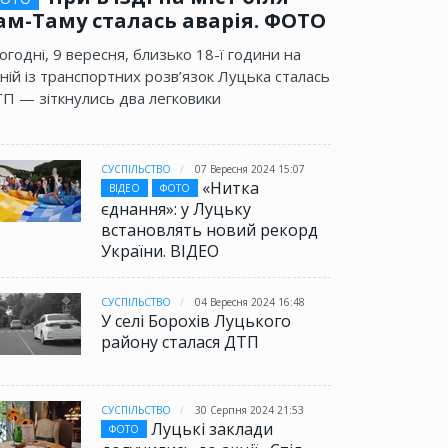
ам-Таму сталась аварія. ФОТО
огодні, 9 вересня, близько 18-ї години на
ній із транспортних розв’язок Луцька сталась
П — зіткнулись два легковики
СУСПІЛЬСТВО
07 Вересня 2024 15:07
«Нитка
ВІДЕО
ФОТО
єднання»: у Луцьку
встановлять новий рекорд
України. ВІДЕО
СУСПІЛЬСТВО
04 Вересня 2024 16:48
У селі Борохів Луцького
району сталася ДТП
СУСПІЛЬСТВО
30 Серпня 2024 21:53
Луцькі заклади
ФОТО