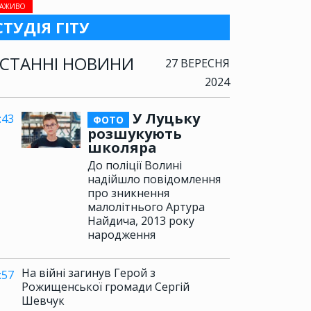
АЖИВО
СТУДІЯ ГІТУ
СТАННІ НОВИНИ
27 ВЕРЕСНЯ
2024
У Луцьку
:43
ФОТО
розшукують
школяра
До поліції Волині
надійшло повідомлення
про зникнення
малолітнього Артура
Найдича, 2013 року
народження
На війні загинув Герой з
:57
Рожищенської громади Сергій
Шевчук