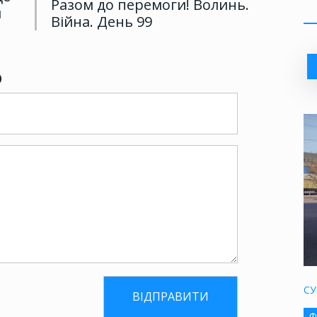
Разом до перемоги! Волинь.
я
Війна. День 99
р
СУ
Ф