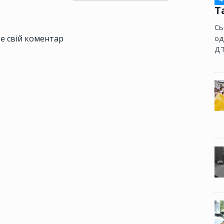
Т
Сь
е свій коментар
од
ДТ