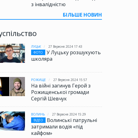
з інвалідністю
БІЛЬШЕ НОВИН
успільство
ЛУЦЬК
27 Вересня 2024 17:43
У Луцьку розшукують
ФОТО
школяра
РОЖИЩЕ
27 Вересня 2024 15:57
На війні загинув Герой з
Рожищенської громади
Сергій Шевчук
ВОЛИНЬ
27 Вересня 2024 15:29
Волинські патрульні
ВІДЕО
затримали водія «під
кайфом»