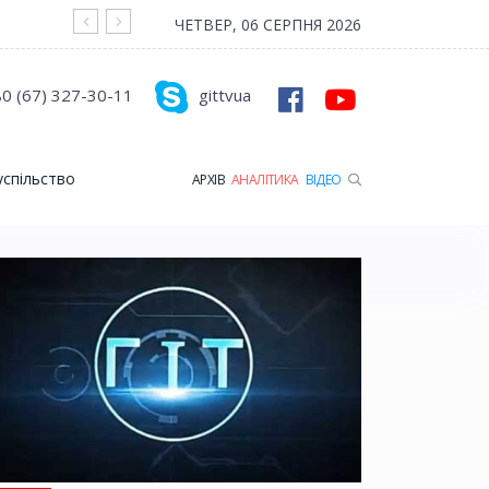
На війні загинув Герой з Рожищенської гр
ЧЕТВЕР, 06 СЕРПНЯ 2026
0 (67) 327-30-11
gittvua
успільство
АРХІВ
АНАЛІТИКА
ВІДЕО