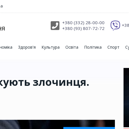
ра
+380 (332) 28-00-00
+38
+380 (93) 807-72-72
номіка
Здоров'я
Культура
Освіта
Політика
Спорт
С
кують злочинця.