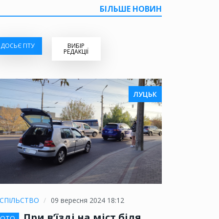
БІЛЬШЕ НОВИН
ДОСЬЄ ГІТУ
ВИБІР
РЕДАКЦІЇ
ЛУЦЬК
СПІЛЬСТВО
09 вересня 2024 18:12
При в’їзді на міст біля
ОТО