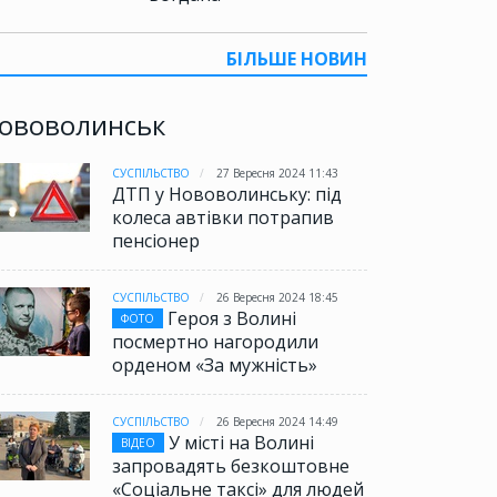
БІЛЬШЕ НОВИН
ововолинськ
СУСПІЛЬСТВО
27 Вересня 2024 11:43
ДТП у Нововолинську: під
колеса автівки потрапив
пенсіонер
СУСПІЛЬСТВО
26 Вересня 2024 18:45
Героя з Волині
ФОТО
посмертно нагородили
орденом «За мужність»
СУСПІЛЬСТВО
26 Вересня 2024 14:49
У місті на Волині
ВІДЕО
запровадять безкоштовне
«Соціальне таксі» для людей