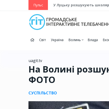
ійну та Перемогу
Пульс
У Луцьку розшукують школя
Світ
Україна
Волинь
Влада
Еко
uagit.tv
На Волині розшу
ФОТО
СУСПІЛЬСТВО