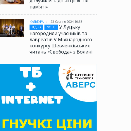
долучились до акції «Стіл
памʼяті»
КУЛЬТУРА
23 Серпня 2024 10:38
У Луцьку
ВІДЕО
ФОТО
нагородили учасників та
лавреатів V Міжнародного
конкурсу Шевченківських
читань «Свобода» з Волині