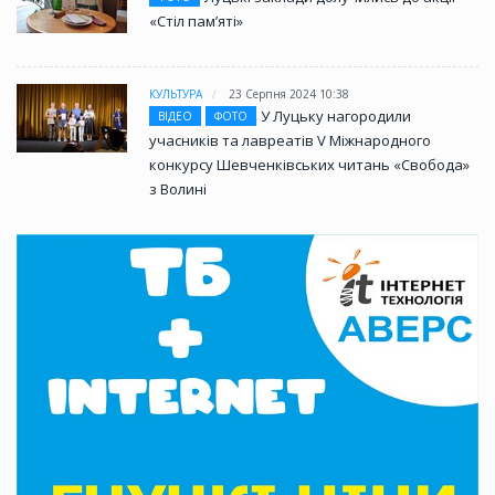
«Стіл памʼяті»
КУЛЬТУРА
23 Серпня 2024 10:38
У Луцьку нагородили
ВІДЕО
ФОТО
учасників та лавреатів V Міжнародного
конкурсу Шевченківських читань «Свобода»
з Волині