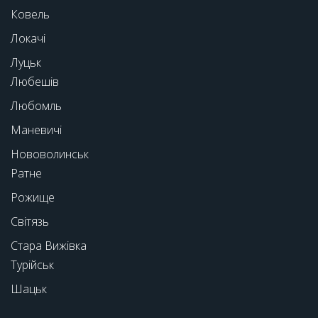
Ковель
Локачі
Луцьк
Любешів
Любомль
Маневичі
Нововолинськ
Ратне
Рожище
Світязь
Стара Вижівка
Турійськ
Шацьк