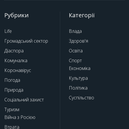
Рубрики
Категорії
Life
Влада
Громадський сектор
Здоров'я
Діаспора
Освіта
Комуналка
Спорт
Економіка
Коронавірус
Культура
Погода
Політика
Природа
Суспільство
Соціальний захист
Туризм
Війна з Росією
Втрата