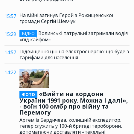
На війні загинув Герой з Рожищенської
15:57
громади Сергій Шевчук
Волинські патрульні затримали водія
ВІДЕО
15:29
«під кайфом»
Підвищення цін на електроенергію: що буде з
14:57
тарифами для населення
14:22
«Вийти на кордони
ФОТО
України 1991 року. Можна і далі»,
- воїн 100 омбр про війну та
Перемогу
Артем із Бердичева, колишній експедитор,
тепер служить у 100-й бригаді тероборони,
допомагаючи доставляти «пекельні