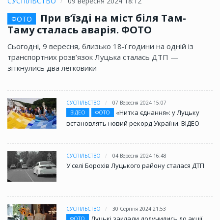
СУСПІЛЬСТВО
09 вересня 2024 18:12
При в’їзді на міст біля Там-
ФОТО
Таму сталась аварія. ФОТО
Сьогодні, 9 вересня, близько 18-ї години на одній із
транспортних розв’язок Луцька сталась ДТП —
зіткнулись два легковики
СУСПІЛЬСТВО
07 Вересня 2024 15:07
«Нитка єднання»: у Луцьку
ВІДЕО
ФОТО
встановлять новий рекорд України. ВІДЕО
СУСПІЛЬСТВО
04 Вересня 2024 16:48
У селі Борохів Луцького району сталася ДТП
СУСПІЛЬСТВО
30 Серпня 2024 21:53
Луцькі заклади долучились до акції
ФОТО