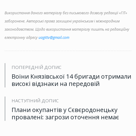
Використання даного матеріалу без письмового дозволу редакції «ГІТ»
заборонене. Авторські права захищені українським і міжнародним
законодавством. Щодо використання матеріалу пишіть на редакційну
електронну адресу
uagittv@gmail.com
ПОПЕРЕДНІЙ ДОПИС
Воїни Князівської 14 бригади отримали
високі відзнаки на передовій
НАСТУПНИЙ ДОПИС
Плани окупантів у Сєвєродонецьку
провалені: загрози оточення немає