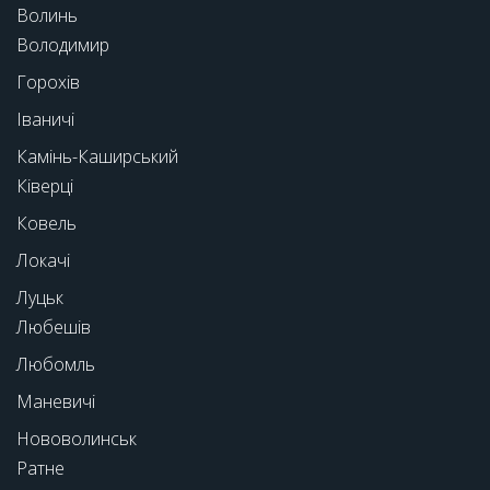
Волинь
Володимир
Горохів
Іваничі
Камінь-Каширський
Ківерці
Ковель
Локачі
Луцьк
Любешів
Любомль
Маневичі
Нововолинськ
Ратне