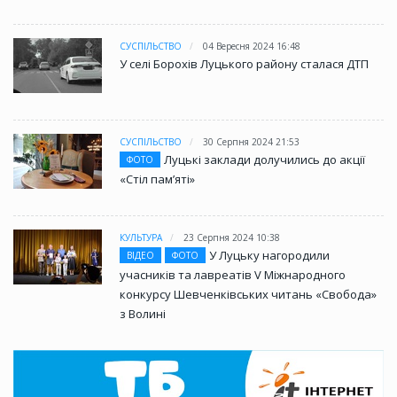
СУСПІЛЬСТВО
04 Вересня 2024 16:48
У селі Борохів Луцького району сталася ДТП
СУСПІЛЬСТВО
30 Серпня 2024 21:53
Луцькі заклади долучились до акції
ФОТО
«Стіл памʼяті»
КУЛЬТУРА
23 Серпня 2024 10:38
У Луцьку нагородили
ВІДЕО
ФОТО
учасників та лавреатів V Міжнародного
конкурсу Шевченківських читань «Свобода»
з Волині