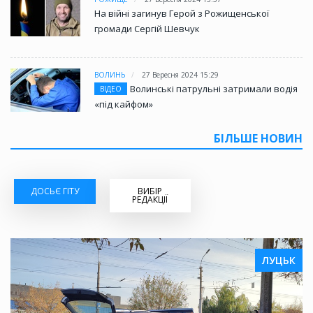
На війні загинув Герой з Рожищенської
громади Сергій Шевчук
ВОЛИНЬ
27 Вересня 2024 15:29
Волинські патрульні затримали водія
ВІДЕО
«під кайфом»
БІЛЬШЕ НОВИН
ДОСЬЄ ГІТУ
ВИБІР
РЕДАКЦІЇ
ЛУЦЬК