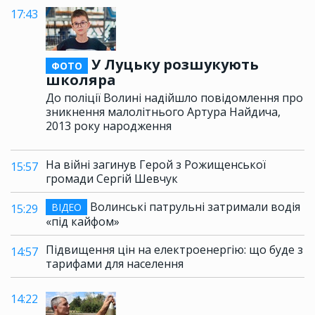
17:43
У Луцьку розшукують
ФОТО
школяра
До поліції Волині надійшло повідомлення про
зникнення малолітнього Артура Найдича,
2013 року народження
На війні загинув Герой з Рожищенської
15:57
громади Сергій Шевчук
Волинські патрульні затримали водія
ВІДЕО
15:29
«під кайфом»
Підвищення цін на електроенергію: що буде з
14:57
тарифами для населення
14:22