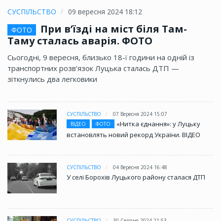
СУСПІЛЬСТВО
09 вересня 2024 18:12
При в’їзді на міст біля Там-
ФОТО
Таму сталась аварія. ФОТО
Сьогодні, 9 вересня, близько 18-ї години на одній із
транспортних розв’язок Луцька сталась ДТП —
зіткнулись два легковики
СУСПІЛЬСТВО
07 Вересня 2024 15:07
«Нитка єднання»: у Луцьку
ВІДЕО
ФОТО
встановлять новий рекорд України. ВІДЕО
СУСПІЛЬСТВО
04 Вересня 2024 16:48
У селі Борохів Луцького району сталася ДТП
СУСПІЛЬСТВО
30 Серпня 2024 21:53