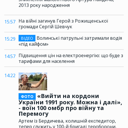
2013 року народження
На війні загинув Герой з Рожищенської
15:57
громади Сергій Шевчук
Волинські патрульні затримали водія
ВІДЕО
15:29
«під кайфом»
Підвищення цін на електроенергію: що буде з
14:57
тарифами для населення
14:22
«Вийти на кордони
ФОТО
України 1991 року. Можна і далі»,
- воїн 100 омбр про війну та
Перемогу
Артем із Бердичева, колишній експедитор,
тепер служить у 100-й бригаді тероборони,