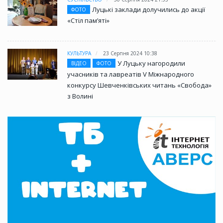
Луцькі заклади долучились до акції
ФОТО
«Стіл памʼяті»
КУЛЬТУРА
23 Серпня 2024 10:38
У Луцьку нагородили
ВІДЕО
ФОТО
учасників та лавреатів V Міжнародного
конкурсу Шевченківських читань «Свобода»
з Волині