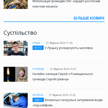
Мобілізація громадян 50+: нардеп роз'яснив
ключові нюанси
БІЛЬШЕ НОВИН
Суспільство
ЛУЦЬК
27 Вересня 2024 17:43
У Луцьку розшукують школяра
ФОТО
РОЖИЩЕ
27 Вересня 2024 15:57
На війні загинув Герой з Рожищенської
громади Сергій Шевчук
ВОЛИНЬ
27 Вересня 2024 15:29
Волинські патрульні затримали водія
ВІДЕО
«під кайфом»