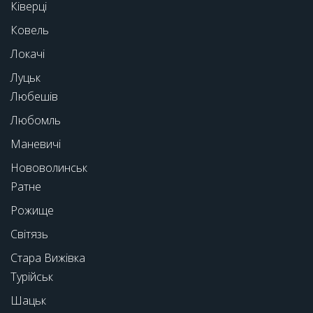
Ківерці
Ковель
Локачі
Луцьк
Любешів
Любомль
Маневичі
Нововолинськ
Ратне
Рожище
Світязь
Стара Вижівка
Турійськ
Шацьк