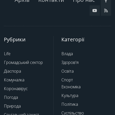
Рубрики
Категорії
Life
Влада
Громадський сектор
Здоров'я
Діаспора
Освіта
Комуналка
Спорт
Економіка
Коронавірус
Культура
Погода
Політика
Природа
Суспільство
Соціальний захист