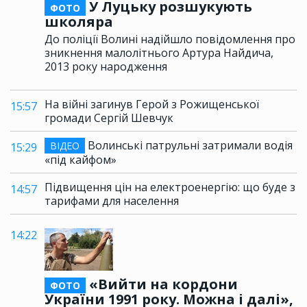
У Луцьку розшукують
ФОТО
школяра
До поліції Волині надійшло повідомлення про
зникнення малолітнього Артура Найдича,
2013 року народження
На війні загинув Герой з Рожищенської
15:57
громади Сергій Шевчук
Волинські патрульні затримали водія
ВІДЕО
15:29
«під кайфом»
Підвищення цін на електроенергію: що буде з
14:57
тарифами для населення
14:22
«Вийти на кордони
ФОТО
України 1991 року. Можна і далі»,