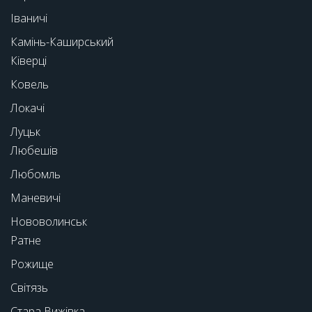
Іваничі
Камінь-Каширський
Ківерці
Ковель
Локачі
Луцьк
Любешів
Любомль
Маневичі
Нововолинськ
Ратне
Рожище
Світязь
Стара Вижівка