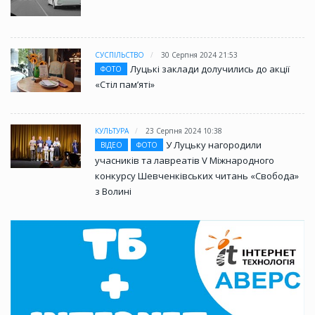
СУСПІЛЬСТВО
30 Серпня 2024 21:53
Луцькі заклади долучились до акції
ФОТО
«Стіл памʼяті»
КУЛЬТУРА
23 Серпня 2024 10:38
У Луцьку нагородили
ВІДЕО
ФОТО
учасників та лавреатів V Міжнародного
конкурсу Шевченківських читань «Свобода»
з Волині