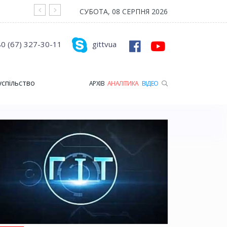
На війні загинув Герой з Рожищенської гр
СУБОТА, 08 СЕРПНЯ 2026
0 (67) 327-30-11
gittvua
успільство
АРХІВ
АНАЛІТИКА
ВІДЕО