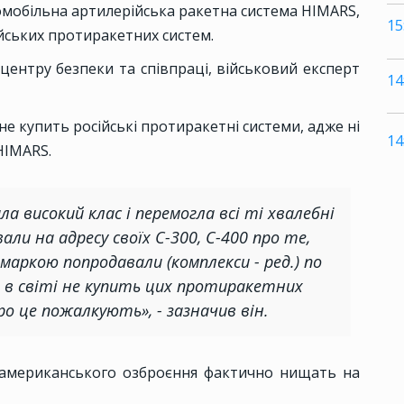
мобільна артилерійська ракетна система HIMARS,
15
йських протиракетних систем.
центру безпеки та співпраці, військовий експерт
14
 не купить російські протиракетні системи, адже ні
14
HIMARS.
ла високий клас і перемогла всі ті хвалебні
вали на адресу своїх С-300, С-400 про те,
 маркою попродавали (комплекси - ред.) по
о в світі не купить цих протиракетних
ро це пожалкують», - зазначив він.
 американського озброєння фактично нищать на