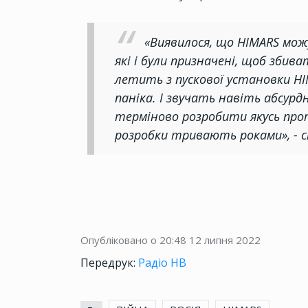
«Виявилося, що HIMARS мож
які і були призначені, щоб збив
летить з пускової установки HIM
паніка. І звучать навіть абсурд
терміново розробити якусь про
розробки тривають роками», - с
Опубліковано о 20:48
12 липня 2022
Передрук:
Радіо НВ