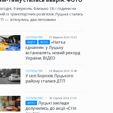
огодні, 9 вересня, близько 18-ї години на
ній із транспортних розв’язок Луцька сталась
П — зіткнулись два легковики
СУСПІЛЬСТВО
07 Вересня 2024 15:07
«Нитка
ВІДЕО
ФОТО
єднання»: у Луцьку
встановлять новий рекорд
України. ВІДЕО
СУСПІЛЬСТВО
04 Вересня 2024 16:48
У селі Борохів Луцького
району сталася ДТП
СУСПІЛЬСТВО
30 Серпня 2024 21:53
Луцькі заклади
ФОТО
долучились до акції «Стіл