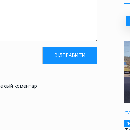
е свій коментар
СУ
Ф
Т