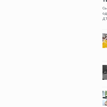
Сь
од
ДТ