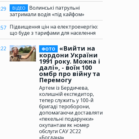
Волинські патрульні
ВІДЕО
:29
затримали водія «під кайфом»
Підвищення цін на електроенергію:
:57
що буде з тарифами для населення
«Вийти на
:22
ФОТО
кордони України
1991 року. Можна і
далі», - воїн 100
омбр про війну та
Перемогу
Артем із Бердичева,
колишній експедитор,
тепер служить у 100-й
бригаді тероборони,
допомагаючи доставляти
«пекельні подарунки»
окупантам як номер
обслуги САУ 2С22
«Богдана»