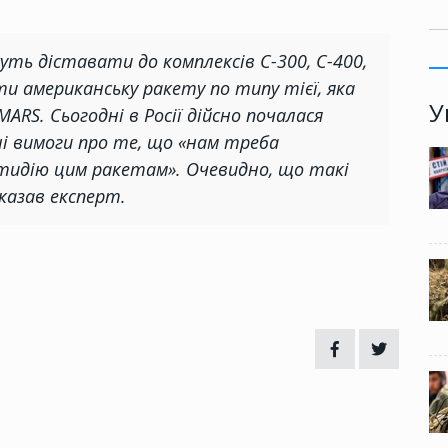
уть діставати до комплексів С-300, С-400,
ати американську ракету по типу тієї, яка
У
ARS. Сьогодні в Росії дійсно почалася
ні вимоги про те, що «нам треба
тидію цим ракетам». Очевидно, що такі
казав експерт.