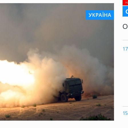
Н
УКРАЇНА
О
17
15