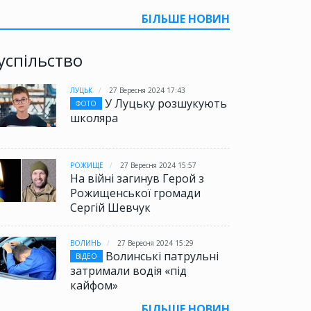
БІЛЬШЕ НОВИН
успільство
ЛУЦЬК
27 Вересня 2024 17:43
У Луцьку розшукують
ФОТО
школяра
РОЖИЩЕ
27 Вересня 2024 15:57
На війні загинув Герой з
Рожищенської громади
Сергій Шевчук
ВОЛИНЬ
27 Вересня 2024 15:29
Волинські патрульні
ВІДЕО
затримали водія «під
кайфом»
БІЛЬШЕ НОВИН