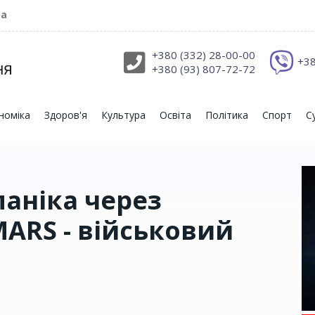
ра
+380 (332) 28-00-00
+38
+380 (93) 807-72-72
номіка
Здоров'я
Культура
Освіта
Політика
Спорт
С
паніка через
MARS - військовий