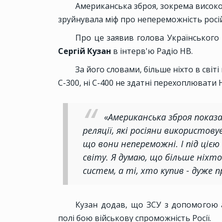
Американська зброя, зокрема високо
зруйнувала міф про непереможність росі
Про це заявив голова Українського 
Сергій Кузан
в інтерв'ю Радіо НВ.
За його словами, більше ніхто в світі
С-300, ні С-400 не здатні перехоплювати 
«Американська зброя показа
реляції, які росіяни використову
що вони непереможні. І під цією
світу. Я думаю, що більше ніхт
систем, а ті, хто купив - дуже п
Кузан додав, що ЗСУ з допомогою
полі бою військову спроможність Росії.