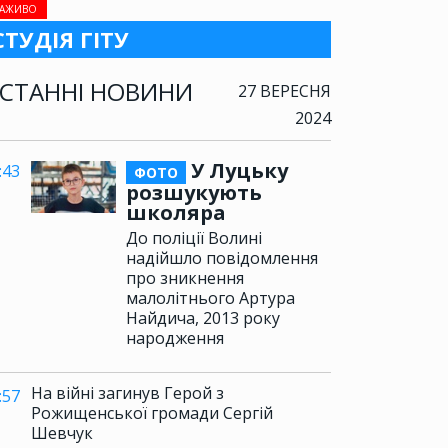
АЖИВО
СТУДІЯ ГІТУ
СТАННІ НОВИНИ
27 ВЕРЕСНЯ
2024
У Луцьку
:43
ФОТО
розшукують
школяра
До поліції Волині
надійшло повідомлення
про зникнення
малолітнього Артура
Найдича, 2013 року
народження
На війні загинув Герой з
:57
Рожищенської громади Сергій
Шевчук