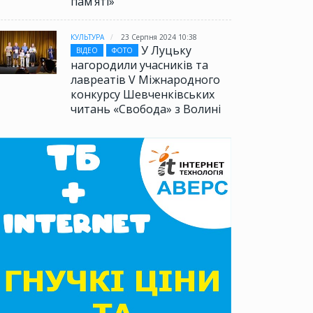
памʼяті»
КУЛЬТУРА
23 Серпня 2024 10:38
У Луцьку
ВІДЕО
ФОТО
нагородили учасників та
лавреатів V Міжнародного
конкурсу Шевченківських
читань «Свобода» з Волині