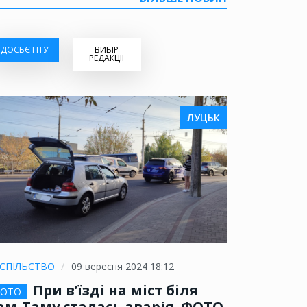
ДОСЬЄ ГІТУ
ВИБІР
РЕДАКЦІЇ
ЛУЦЬК
СПІЛЬСТВО
09 вересня 2024 18:12
При в’їзді на міст біля
ОТО
ам-Таму сталась аварія. ФОТО