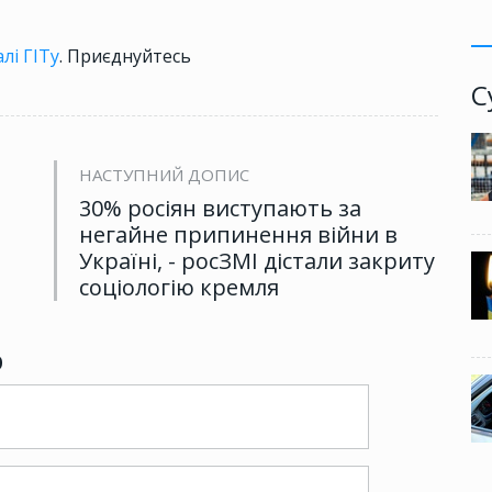
лі ГІТу
. Приєднуйтесь
С
НАСТУПНИЙ ДОПИС
30% росіян виступають за
негайне припинення війни в
Україні, - росЗМІ дістали закриту
соціологію кремля
р