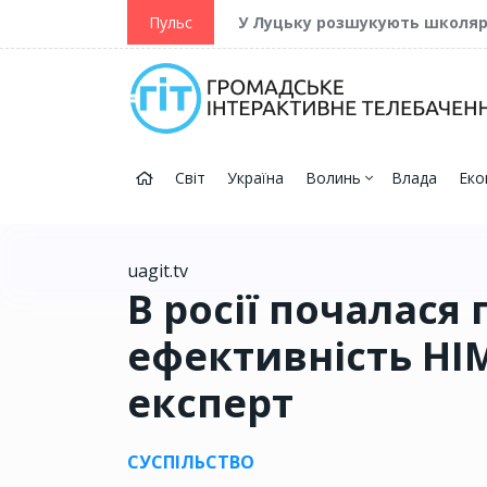
ійну та Перемогу
Пульс
У Луцьку розшукують школя
Світ
Україна
Волинь
Влада
Еко
uagit.tv
В росії почалася 
ефективність HI
експерт
СУСПІЛЬСТВО