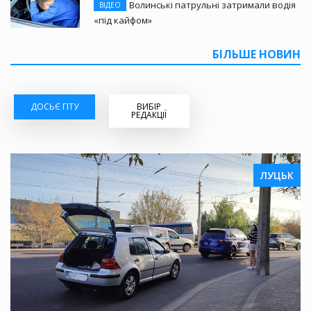
Волинські патрульні затримали водія
ВІДЕО
«під кайфом»
БІЛЬШЕ НОВИН
ДОСЬЄ ГІТУ
ВИБІР
РЕДАКЦІЇ
ЛУЦЬК