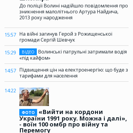
До поліції Волині надійшло повідомлення про
зникнення малолітнього Артура Найдича,
2013 року народження
На війні загинув Герой з Рожищенської
15:57
громади Сергій Шевчук
Волинські патрульні затримали водія
ВІДЕО
15:29
«під кайфом»
Підвищення цін на електроенергію: що буде з
14:57
тарифами для населення
14:22
«Вийти на кордони
ФОТО
України 1991 року. Можна і далі»,
- воїн 100 омбр про війну та
Перемогу