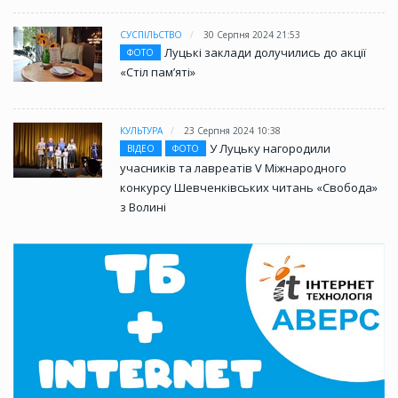
СУСПІЛЬСТВО
30 Серпня 2024 21:53
Луцькі заклади долучились до акції
ФОТО
«Стіл памʼяті»
КУЛЬТУРА
23 Серпня 2024 10:38
У Луцьку нагородили
ВІДЕО
ФОТО
учасників та лавреатів V Міжнародного
конкурсу Шевченківських читань «Свобода»
з Волині