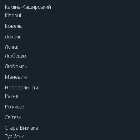
Камінь-Каширський
Ківерці
Ковель
Локачі
Луцьк
Любешів
Любомль
Маневичі
Нововолинськ
Ратне
Рожище
Світязь
Стара Вижівка
Турійськ