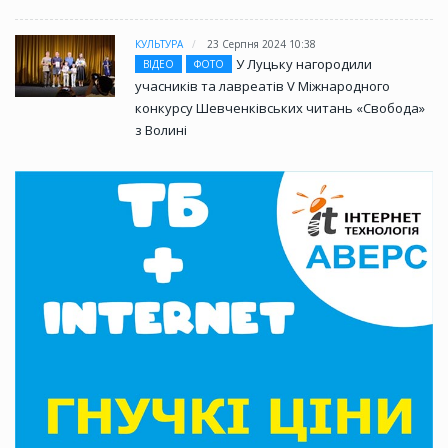
КУЛЬТУРА
23 Серпня 2024 10:38
У Луцьку нагородили
ВІДЕО
ФОТО
учасників та лавреатів V Міжнародного
конкурсу Шевченківських читань «Свобода»
з Волині