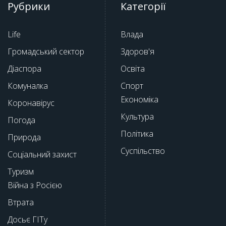
Рубрики
Категорії
Life
Влада
Громадський сектор
Здоров'я
Діаспора
Освіта
Комуналка
Спорт
Економіка
Коронавірус
Культура
Погода
Політика
Природа
Суспільство
Соціальний захист
Туризм
Війна з Росією
Втрата
Досьє ГІТу