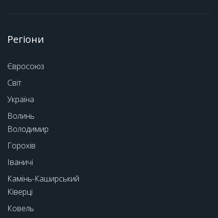
Регіони
Євросоюз
Світ
Україна
Волинь
Володимир
Горохів
Іваничі
Камінь-Каширський
Ківерці
Ковель