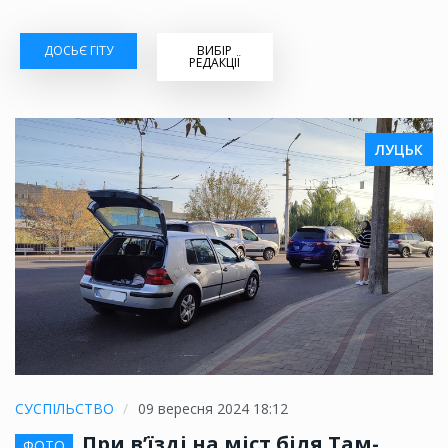
ДОСЬЄ ГІТУ
ВИБІР
РЕДАКЦІЇ
ЛУЦЬК
СУСПІЛЬСТВО
09 вересня 2024 18:12
При в’їзді на міст біля Там-
ФОТО