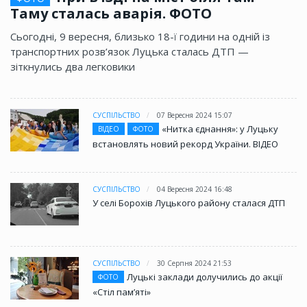
Таму сталась аварія. ФОТО
Сьогодні, 9 вересня, близько 18-ї години на одній із
транспортних розв’язок Луцька сталась ДТП —
зіткнулись два легковики
СУСПІЛЬСТВО
07 Вересня 2024 15:07
«Нитка єднання»: у Луцьку
ВІДЕО
ФОТО
встановлять новий рекорд України. ВІДЕО
СУСПІЛЬСТВО
04 Вересня 2024 16:48
У селі Борохів Луцького району сталася ДТП
СУСПІЛЬСТВО
30 Серпня 2024 21:53
Луцькі заклади долучились до акції
ФОТО
«Стіл памʼяті»