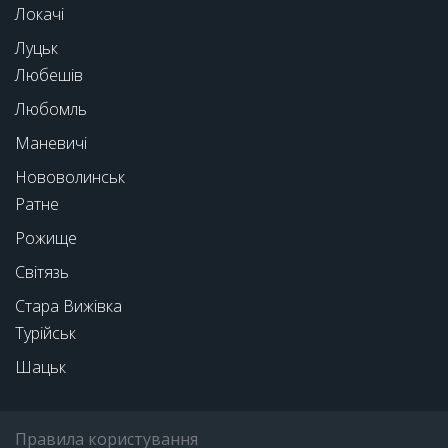
Локачі
Луцьк
Любешів
Любомль
Маневичі
Нововолинськ
Ратне
Рожище
Світязь
Стара Вижівка
Турійськ
Шацьк
Правила користування