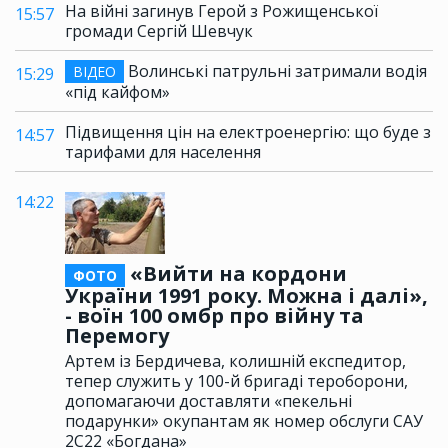
На війні загинув Герой з Рожищенської
15:57
громади Сергій Шевчук
Волинські патрульні затримали водія
ВІДЕО
15:29
«під кайфом»
Підвищення цін на електроенергію: що буде з
14:57
тарифами для населення
14:22
«Вийти на кордони
ФОТО
України 1991 року. Можна і далі»,
- воїн 100 омбр про війну та
Перемогу
Артем із Бердичева, колишній експедитор,
тепер служить у 100-й бригаді тероборони,
допомагаючи доставляти «пекельні
подарунки» окупантам як номер обслуги САУ
2С22 «Богдана»