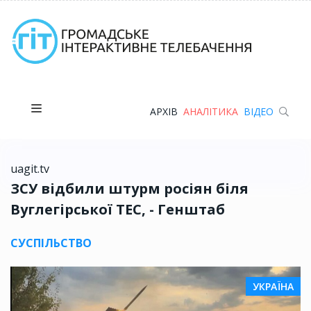
АРХІВ
АНАЛІТИКА
ВІДЕО
uagit.tv
ЗСУ відбили штурм росіян біля
Вуглегірської ТЕС, - Генштаб
СУСПІЛЬСТВО
УКРАЇНА