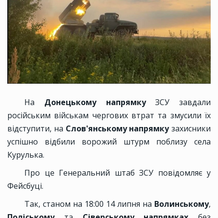
На
Донецькому напрямку
ЗСУ завдали
російським військам чергових втрат та змусили їх
відступити, на
Слов'янському напрямку
захисники
успішно відбили ворожий штурм поблизу села
Курулька.
Про це Генеральний штаб ЗСУ повідомляє у
Фейсбуці.
Так, станом на 18:00 14 липня на
Волинському
,
Поліському
та
Сіверському напрямках
без