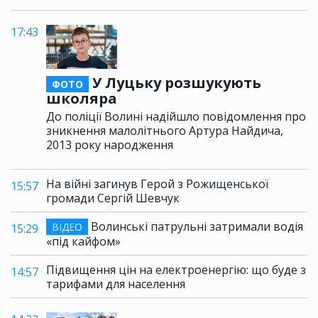
17:43
У Луцьку розшукують
ФОТО
школяра
До поліції Волині надійшло повідомлення про
зникнення малолітнього Артура Найдича,
2013 року народження
На війні загинув Герой з Рожищенської
15:57
громади Сергій Шевчук
Волинські патрульні затримали водія
ВІДЕО
15:29
«під кайфом»
Підвищення цін на електроенергію: що буде з
14:57
тарифами для населення