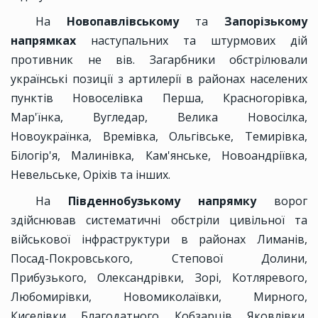
На
Новопавлівському
та
Запорізькому
напрямках
наступальних та штурмових дій
противник не вів. Загарбники обстрілювали
українські позиції з артилерії в районах населених
пунктів Новоселівка Перша, Красногорівка,
Мар'їнка, Вугледар, Велика Новосілка,
Новоукраїнка, Времівка, Ольгівське, Темирівка,
Білогір'я, Малинівка, Кам'янське, Новоандріївка,
Невельське, Оріхів та інших.
На
Південнобузькому напрямку
ворог
здійснював систематичні обстріли цивільної та
військової інфраструктури в районах Лиманів,
Посад-Покровського, Степової Долини,
Прибузького, Олександрівки, Зорі, Котляревого,
Любомирівки, Новомиколаївки, Мирного,
Киселівки, Благодатного, Кобзарців, Яковлівки,