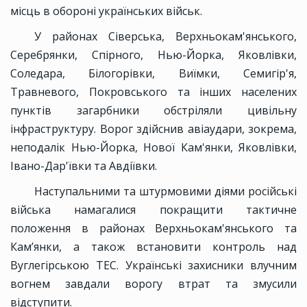
місць в обороні українських військ.
У районах Сіверська, Верхньокам'янського,
Серебрянки, Спірного, Нью-Йорка, Яковлівки,
Соледара, Білогорівки, Виїмки, Семигір'я,
Травневого, Покровського та інших населених
пунктів загарбники обстріляли цивільну
інфраструктуру. Ворог здійснив авіаудари, зокрема,
неподалік Нью-Йорка, Нової Кам'янки, Яковлівки,
Івано-Дар'ївки та Авдіївки.
Наступальними та штурмовими діями російські
війська намагалися покращити тактичне
положення в районах Верхньокам'янського та
Камʼянки, а також встановити контроль над
Вуглегірською ТЕС. Українські захисники влучним
вогнем завдали ворогу втрат та змусили
відступити.