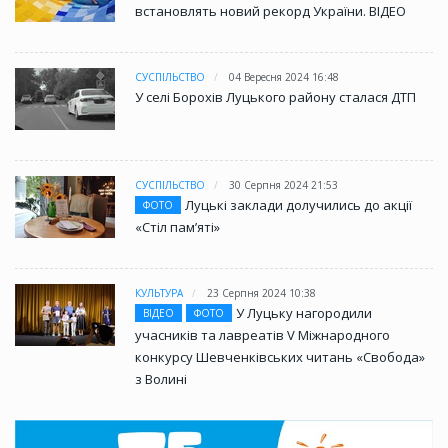
встановлять новий рекорд України. ВІДЕО
СУСПІЛЬСТВО
04 Вересня 2024 16:48
У селі Борохів Луцького району сталася ДТП
СУСПІЛЬСТВО
30 Серпня 2024 21:53
Луцькі заклади долучились до акції
ФОТО
«Стіл памʼяті»
КУЛЬТУРА
23 Серпня 2024 10:38
У Луцьку нагородили
ВІДЕО
ФОТО
учасників та лавреатів V Міжнародного
конкурсу Шевченківських читань «Свобода»
з Волині