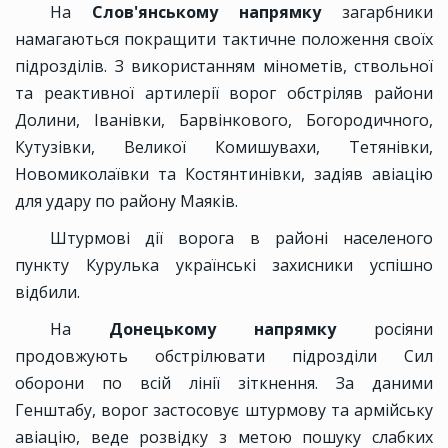
На
Слов'янському напрямку
загарбники
намагаються покращити тактичне положення своїх
підрозділів. З використанням мінометів, ствольної
та реактивної артилерії ворог обстріляв райони
Долини, Іванівки, Барвінкового, Богородичного,
Кутузівки, Великої Комишувахи, Тетянівки,
Новомиколаївки та Костянтинівки, задіяв авіацію
для удару по району Маяків.
Штурмові дії ворога в районі населеного
пункту Курулька українські захисники успішно
відбили.
На
Донецькому напрямку
росіяни
продовжують обстрілювати підрозділи Сил
оборони по всій лінії зіткнення. За даними
Генштабу, ворог застосовує штурмову та армійську
авіацію, веде розвідку з метою пошуку слабких