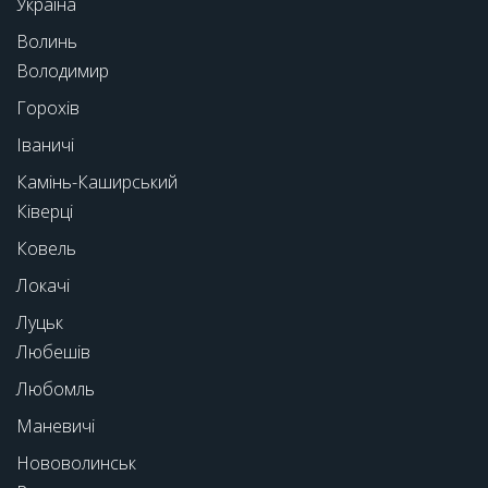
Україна
Волинь
Володимир
Горохів
Іваничі
Камінь-Каширський
Ківерці
Ковель
Локачі
Луцьк
Любешів
Любомль
Маневичі
Нововолинськ