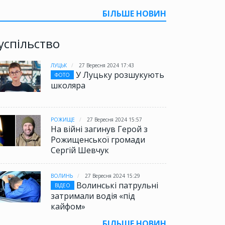
БІЛЬШЕ НОВИН
успільство
ЛУЦЬК
27 Вересня 2024 17:43
У Луцьку розшукують
ФОТО
школяра
РОЖИЩЕ
27 Вересня 2024 15:57
На війні загинув Герой з
Рожищенської громади
Сергій Шевчук
ВОЛИНЬ
27 Вересня 2024 15:29
Волинські патрульні
ВІДЕО
затримали водія «під
кайфом»
БІЛЬШЕ НОВИН