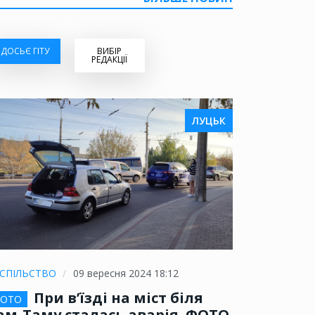
ДОСЬЄ ГІТУ
ВИБІР
РЕДАКЦІЇ
ЛУЦЬК
СПІЛЬСТВО
09 вересня 2024 18:12
При в’їзді на міст біля
ОТО
ам-Таму сталась аварія. ФОТО