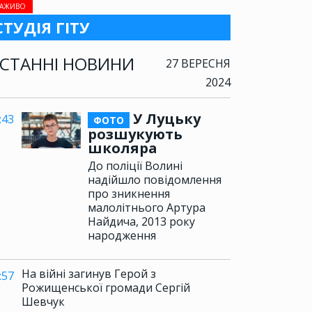
АЖИВО
СТУДІЯ ГІТУ
СТАННІ НОВИНИ
27 ВЕРЕСНЯ
2024
У Луцьку
:43
ФОТО
розшукують
школяра
До поліції Волині
надійшло повідомлення
про зникнення
малолітнього Артура
Найдича, 2013 року
народження
На війні загинув Герой з
:57
Рожищенської громади Сергій
Шевчук