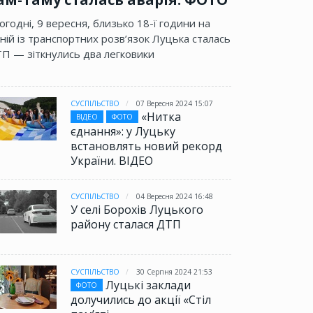
огодні, 9 вересня, близько 18-ї години на
ній із транспортних розв’язок Луцька сталась
П — зіткнулись два легковики
СУСПІЛЬСТВО
07 Вересня 2024 15:07
«Нитка
ВІДЕО
ФОТО
єднання»: у Луцьку
встановлять новий рекорд
України. ВІДЕО
СУСПІЛЬСТВО
04 Вересня 2024 16:48
У селі Борохів Луцького
району сталася ДТП
СУСПІЛЬСТВО
30 Серпня 2024 21:53
Луцькі заклади
ФОТО
долучились до акції «Стіл