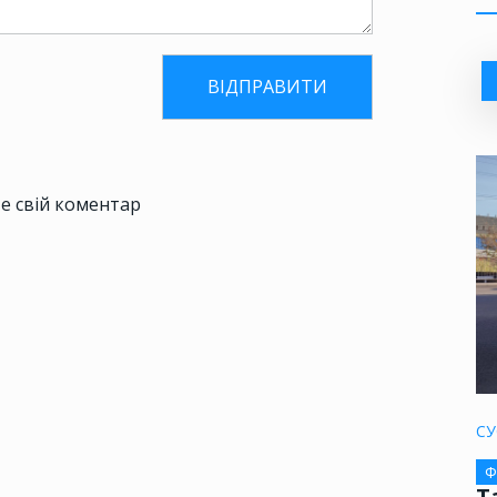
е свій коментар
СУ
Ф
Т