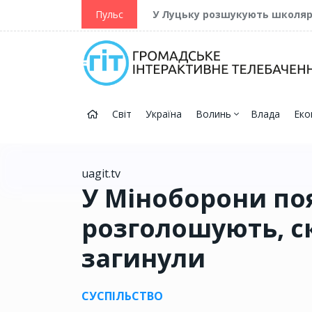
ійну та Перемогу
Пульс
У Луцьку розшукують школя
Світ
Україна
Волинь
Влада
Еко
uagit.tv
У Міноборони по
розголошують, с
загинули
СУСПІЛЬСТВО