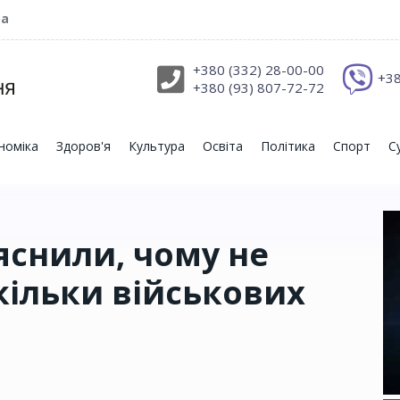
ра
+380 (332) 28-00-00
+38
+380 (93) 807-72-72
номіка
Здоров'я
Культура
Освіта
Політика
Спорт
С
яснили, чому не
кільки військових