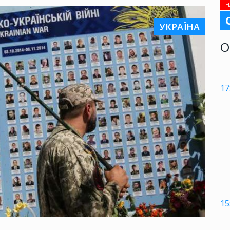
Н
УКРАЇНА
О
17
15