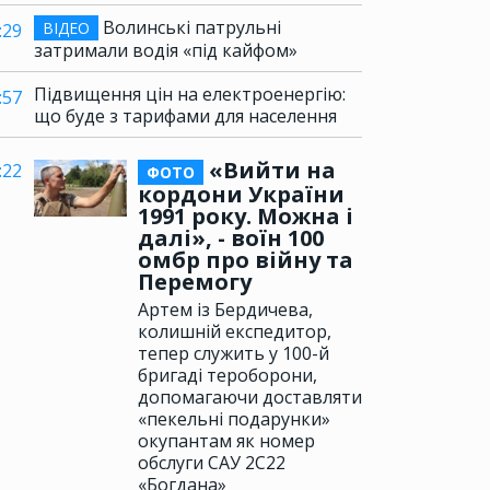
Волинські патрульні
ВІДЕО
:29
затримали водія «під кайфом»
Підвищення цін на електроенергію:
:57
що буде з тарифами для населення
«Вийти на
:22
ФОТО
кордони України
1991 року. Можна і
далі», - воїн 100
омбр про війну та
Перемогу
Артем із Бердичева,
колишній експедитор,
тепер служить у 100-й
бригаді тероборони,
допомагаючи доставляти
«пекельні подарунки»
окупантам як номер
обслуги САУ 2С22
«Богдана»