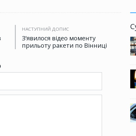
С
НАСТУПНИЙ ДОПИС
в
З’явилося відео моменту
прильоту ракети по Вінниці
р