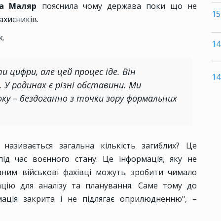
на Маляр
пояснила чому держава поки що не
15
ахисників.
k.
14
 цифри, але цей процес іде. Він
14
 У родинах є різні обставини. Ми
оку – бездоганно з точки зору формальних
.
азивається загальна кількість загиблих? Це
ід час воєнного стану. Це інформація, яку не
ним військові фахівці можуть зробити чимало
цію для аналізу та планування. Саме тому до
ація закрита і не підлягає оприлюдненню", –