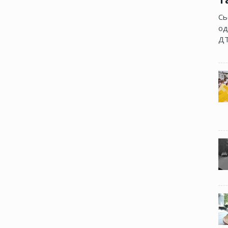
Сь
од
ДТ