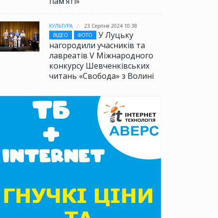
памʼяті»
КУЛЬТУРА
23 Серпня 2024 10:38
У Луцьку
ВІДЕО
ФОТО
нагородили учасників та
лавреатів V Міжнародного
конкурсу Шевченківських
читань «Свобода» з Волині