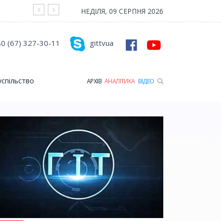
На війні загинув Герой з Рожищенської гр
НЕДІЛЯ, 09 СЕРПНЯ 2026
0 (67) 327-30-11
gittvua
успільство
АРХІВ
АНАЛІТИКА
ВІДЕО