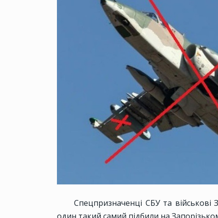
Спецпризначенці СБУ та військові 
один такий самий підбили на Запорізько