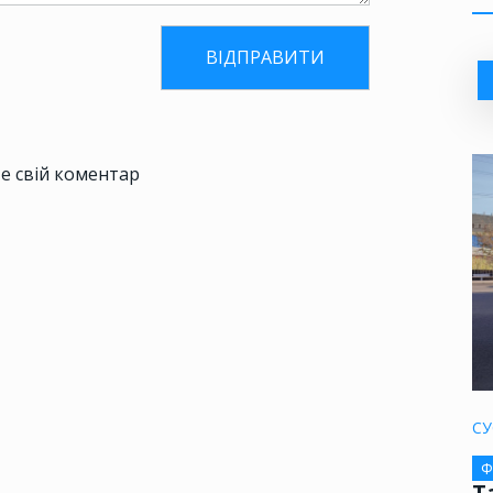
е свій коментар
СУ
Ф
Т