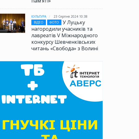
памʼяті»
КУЛЬТУРА
23 Серпня 2024 10:38
У Луцьку
ВІДЕО
ФОТО
нагородили учасників та
лавреатів V Міжнародного
конкурсу Шевченківських
читань «Свобода» з Волині