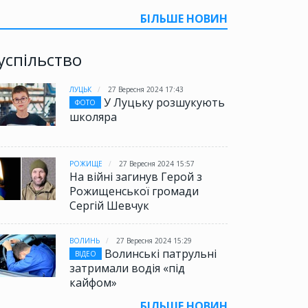
БІЛЬШЕ НОВИН
успільство
ЛУЦЬК
27 Вересня 2024 17:43
У Луцьку розшукують
ФОТО
школяра
РОЖИЩЕ
27 Вересня 2024 15:57
На війні загинув Герой з
Рожищенської громади
Сергій Шевчук
ВОЛИНЬ
27 Вересня 2024 15:29
Волинські патрульні
ВІДЕО
затримали водія «під
кайфом»
БІЛЬШЕ НОВИН