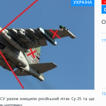
УКРАЇНА
Н
О
17
15
ЗСУ разом знищили російський літак Су-25 та ще
му напрямку.