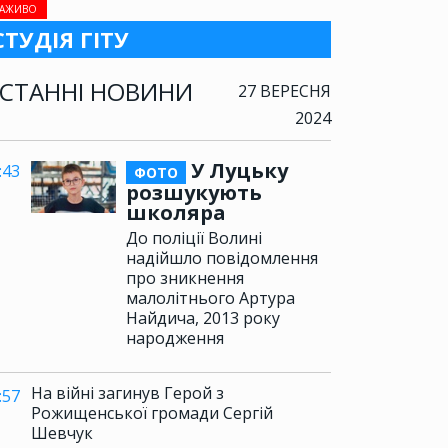
АЖИВО
СТУДІЯ ГІТУ
СТАННІ НОВИНИ
27 ВЕРЕСНЯ
2024
У Луцьку
:43
ФОТО
розшукують
школяра
До поліції Волині
надійшло повідомлення
про зникнення
малолітнього Артура
Найдича, 2013 року
народження
На війні загинув Герой з
:57
Рожищенської громади Сергій
Шевчук