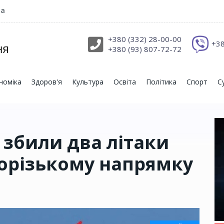
ра
+380 (332) 28-00-00
+38
+380 (93) 807-72-72
номіка
Здоров'я
Культура
Освіта
Політика
Спорт
С
 збили два літаки
порізькому напрямку