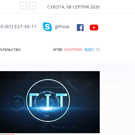
На війні загинув Герой з Рожищенської гр
СУБОТА, 08 СЕРПНЯ 2026
0 (67) 327-30-11
gittvua
успільство
АРХІВ
АНАЛІТИКА
ВІДЕО