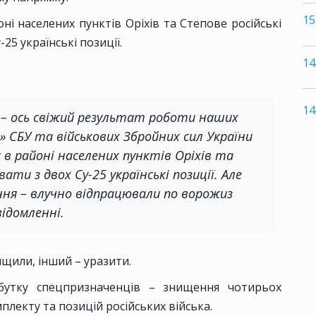
15
ні населених пунктів Оріхів та Степове російські
25 українські позиції.
14
14
 – ось свіжий результат роботи наших
А» СБУ та військових Збройних сил України
 в районі населених пунктів Оріхів та
ти з двох Су-25 українські позиції. Але
ння – влучно відпрацювали по ворожиз
відомленні.
щили, інший – уразити.
бутку спецпризначенців – знищення чотирьох
лекту та позицій російських війська.