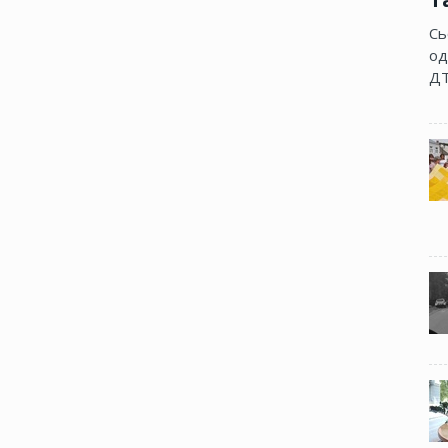
Сь
од
ДТ