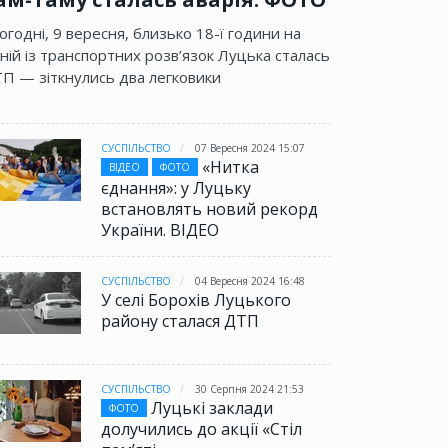
огодні, 9 вересня, близько 18-ї години на
ній із транспортних розв’язок Луцька сталась
П — зіткнулись два легковики
СУСПІЛЬСТВО
07 Вересня 2024 15:07
«Нитка
ВІДЕО
ФОТО
єднання»: у Луцьку
встановлять новий рекорд
України. ВІДЕО
СУСПІЛЬСТВО
04 Вересня 2024 16:48
У селі Борохів Луцького
району сталася ДТП
СУСПІЛЬСТВО
30 Серпня 2024 21:53
Луцькі заклади
ФОТО
долучились до акції «Стіл