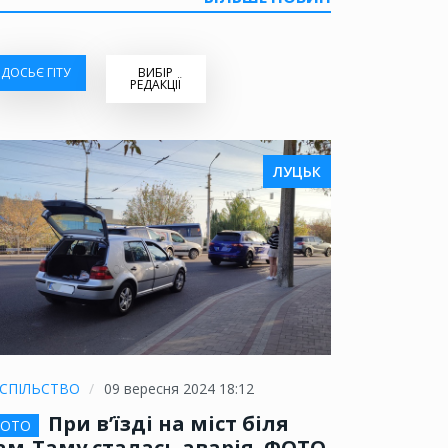
ДОСЬЄ ГІТУ
ВИБІР
РЕДАКЦІЇ
ЛУЦЬК
СПІЛЬСТВО
09 вересня 2024 18:12
При в’їзді на міст біля
ОТО
ам-Таму сталась аварія. ФОТО