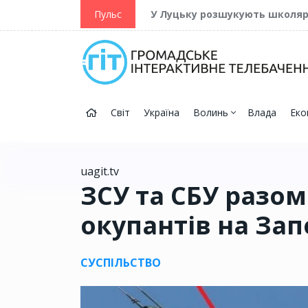
ійну та Перемогу
Пульс
У Луцьку розшукують школя
Світ
Україна
Волинь
Влада
Еко
uagit.tv
ЗСУ та СБУ разом
окупантів на За
СУСПІЛЬСТВО