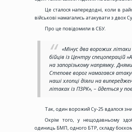
Це сталося напередодні, коли в райо
військові намагались атакувати з двох Су-
Про це повідомили в СБУ.
«Мінус два ворожих літаки
бійців із Центру спецоперацій »
на запорізькому напрямку. Днями
Степове ворог намагався атакува
наші хлопці діяли на випередже
літаках із ПЗРК», – йдеться у по
Так, один ворожий Су-25 вдалося зни
Окрім того, у нещодавньому здо
одиниць БМП, одного БТР, складу боєкомп