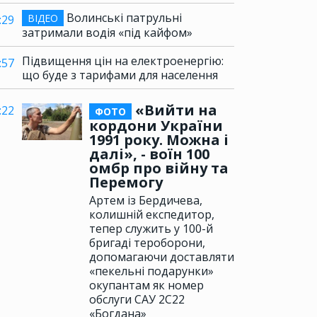
Волинські патрульні
ВІДЕО
:29
затримали водія «під кайфом»
Підвищення цін на електроенергію:
:57
що буде з тарифами для населення
«Вийти на
:22
ФОТО
кордони України
1991 року. Можна і
далі», - воїн 100
омбр про війну та
Перемогу
Артем із Бердичева,
колишній експедитор,
тепер служить у 100-й
бригаді тероборони,
допомагаючи доставляти
«пекельні подарунки»
окупантам як номер
обслуги САУ 2С22
«Богдана»