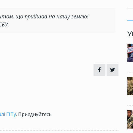
антом, що прийшов на нашу землю!
СБУ.
У
лі ГІТу
. Приєднуйтесь