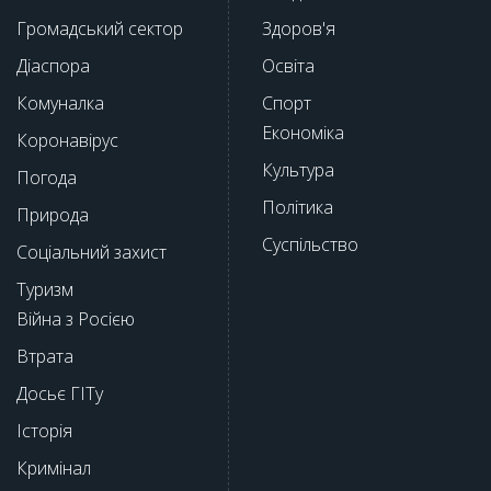
Громадський сектор
Здоров'я
Діаспора
Освіта
Комуналка
Спорт
Економіка
Коронавірус
Культура
Погода
Політика
Природа
Суспільство
Соціальний захист
Туризм
Війна з Росією
Втрата
Досьє ГІТу
Історія
Кримінал