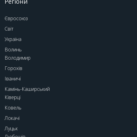
Регіони
Євросоюз
Світ
Україна
Волинь
Володимир
Горохів
Іваничі
Камінь-Каширський
Ківерці
Ковель
Локачі
Луцьк
Любешів