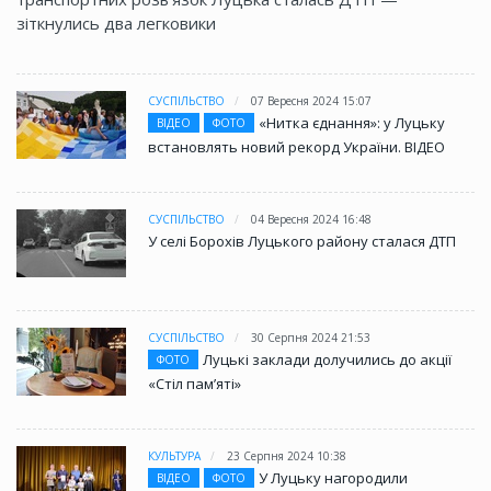
зіткнулись два легковики
СУСПІЛЬСТВО
07 Вересня 2024 15:07
«Нитка єднання»: у Луцьку
ВІДЕО
ФОТО
встановлять новий рекорд України. ВІДЕО
СУСПІЛЬСТВО
04 Вересня 2024 16:48
У селі Борохів Луцького району сталася ДТП
СУСПІЛЬСТВО
30 Серпня 2024 21:53
Луцькі заклади долучились до акції
ФОТО
«Стіл памʼяті»
КУЛЬТУРА
23 Серпня 2024 10:38
У Луцьку нагородили
ВІДЕО
ФОТО