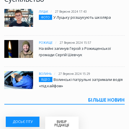
ЛУЦЬК
27 Вересня 2024 17:43
У Луцьку розшукують школяра
ФОТО
РОЖИЩЕ
27 Вересня 2024 15:57
На війні загинув Герой з Рожищенської
громади Сергій Шевчук
ВОЛИНЬ
27 Вересня 2024 15:29
Волинські патрульні затримали водія
ВІДЕО
«під кайфом»
БІЛЬШЕ НОВИН
ДОСЬЄ ГІТУ
ВИБІР
РЕДАКЦІЇ