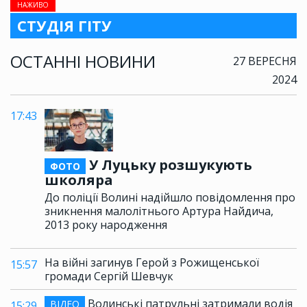
НАЖИВО
СТУДІЯ ГІТУ
ОСТАННІ НОВИНИ
27 ВЕРЕСНЯ
2024
17:43
У Луцьку розшукують
ФОТО
школяра
До поліції Волині надійшло повідомлення про
зникнення малолітнього Артура Найдича,
2013 року народження
На війні загинув Герой з Рожищенської
15:57
громади Сергій Шевчук
Волинські патрульні затримали водія
ВІДЕО
15:29