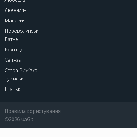
Любомль
Маневичі
Нововолинськ
Ратне
Рожище
Світязь
Стара Вижівка
Турійськ
Шацьк
Правила користування
©2026 uaGit