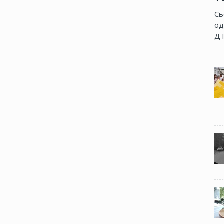
Сь
од
ДТ