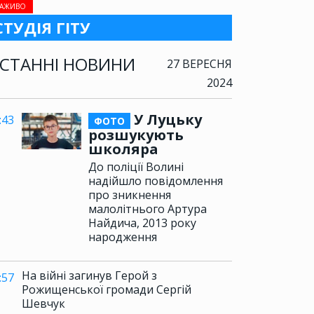
АЖИВО
СТУДІЯ ГІТУ
СТАННІ НОВИНИ
27 ВЕРЕСНЯ
2024
У Луцьку
:43
ФОТО
розшукують
школяра
До поліції Волині
надійшло повідомлення
про зникнення
малолітнього Артура
Найдича, 2013 року
народження
На війні загинув Герой з
:57
Рожищенської громади Сергій
Шевчук