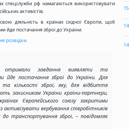
ах спецслужби рф намагаються використовувати
15
ійських активістів.
 свою діяльність в країнах східної Європи, щоб
14
и йде постачання зброї до України.
ня розвідки
.
14
та отримали завдання виявляти та
и йде постачання зброї до України. Для
 та кількості зброї, яку, для відбиття
ють захисникам України країни-партнери,
 країнах Європейського союзу закритими
з активізувати вербування співробітників
 до транспортування зброї, – повідомляє