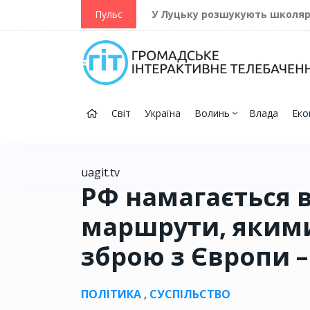
ійну та Перемогу
Пульс
У Луцьку розшукують школя
Світ
Україна
Волинь
Влада
Еко
uagit.tv
РФ намагається 
маршрути, якими
зброю з Європи –
ПОЛІТИКА
,
СУСПІЛЬСТВО