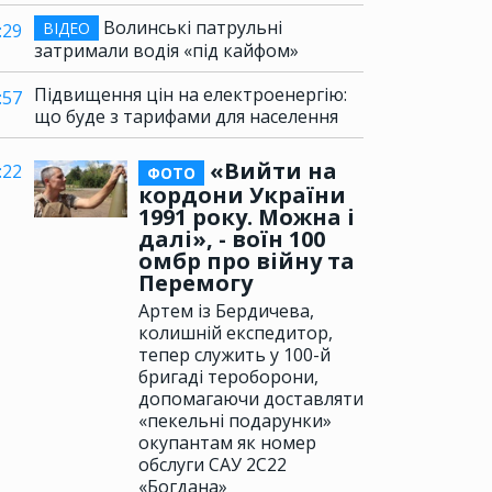
Волинські патрульні
ВІДЕО
:29
затримали водія «під кайфом»
Підвищення цін на електроенергію:
:57
що буде з тарифами для населення
«Вийти на
:22
ФОТО
кордони України
1991 року. Можна і
далі», - воїн 100
омбр про війну та
Перемогу
Артем із Бердичева,
колишній експедитор,
тепер служить у 100-й
бригаді тероборони,
допомагаючи доставляти
«пекельні подарунки»
окупантам як номер
обслуги САУ 2С22
«Богдана»