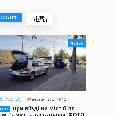
ДОСЬЄ ГІТУ
ВИБІР
РЕДАКЦІЇ
ЛУЦЬК
СПІЛЬСТВО
09 вересня 2024 18:12
При в’їзді на міст біля
ОТО
ам-Таму сталась аварія. ФОТО