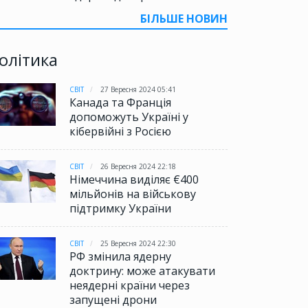
БІЛЬШЕ НОВИН
олітика
СВІТ
27 Вересня 2024 05:41
Канада та Франція
допоможуть Україні у
кібервійні з Росією
СВІТ
26 Вересня 2024 22:18
Німеччина виділяє €400
мільйонів на військову
підтримку України
СВІТ
25 Вересня 2024 22:30
РФ змінила ядерну
доктрину: може атакувати
неядерні країни через
запущені дрони