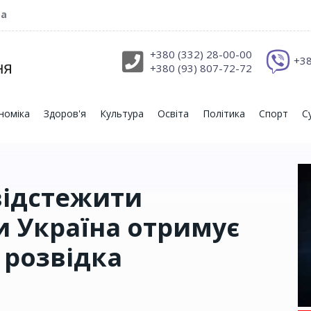
ра
+380 (332) 28-00-00
+38
+380 (93) 807-72-72
номіка
Здоров'я
Культура
Освіта
Політика
Спорт
С
відстежити
 Україна отримує
 розвідка