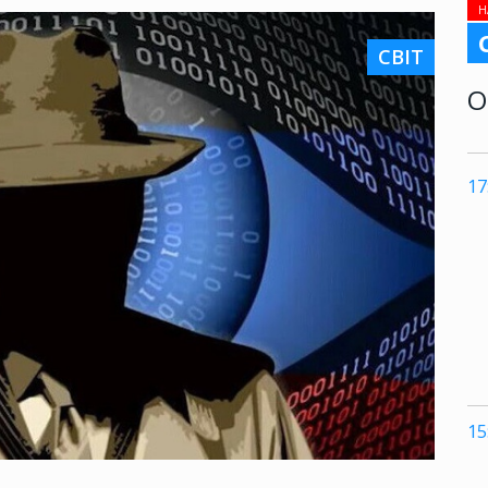
Н
СВІТ
О
17
15