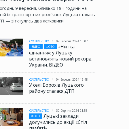
огодні, 9 вересня, близько 18-ї години на
ній із транспортних розв’язок Луцька сталась
П — зіткнулись два легковики
СУСПІЛЬСТВО
07 Вересня 2024 15:07
«Нитка
ВІДЕО
ФОТО
єднання»: у Луцьку
встановлять новий рекорд
України. ВІДЕО
СУСПІЛЬСТВО
04 Вересня 2024 16:48
У селі Борохів Луцького
району сталася ДТП
СУСПІЛЬСТВО
30 Серпня 2024 21:53
Луцькі заклади
ФОТО
долучились до акції «Стіл
памʼяті»