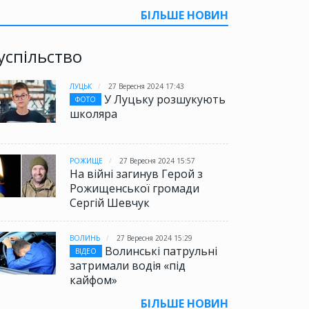
БІЛЬШЕ НОВИН
успільство
ЛУЦЬК
27 Вересня 2024 17:43
У Луцьку розшукують
ФОТО
школяра
РОЖИЩЕ
27 Вересня 2024 15:57
На війні загинув Герой з
Рожищенської громади
Сергій Шевчук
ВОЛИНЬ
27 Вересня 2024 15:29
Волинські патрульні
ВІДЕО
затримали водія «під
кайфом»
БІЛЬШЕ НОВИН