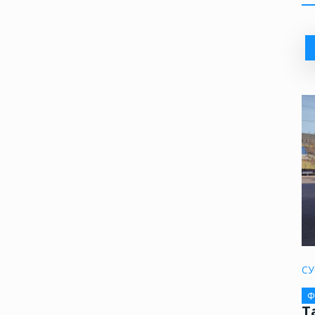
СУ
Ф
Т