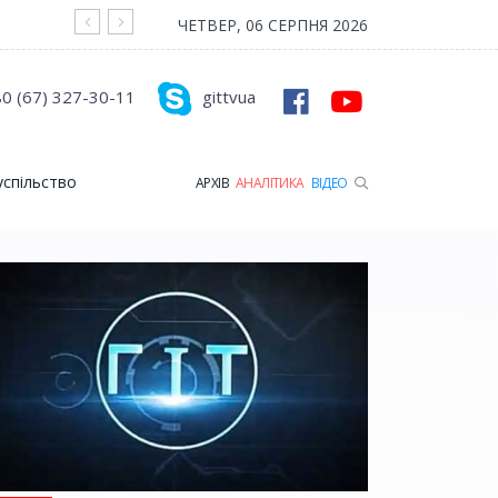
На війні загинув Герой з Рожищенської гр
ЧЕТВЕР, 06 СЕРПНЯ 2026
0 (67) 327-30-11
gittvua
успільство
АРХІВ
АНАЛІТИКА
ВІДЕО