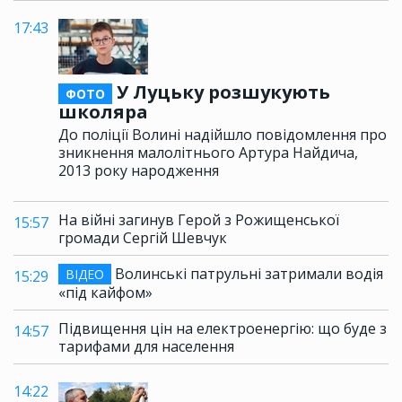
17:43
У Луцьку розшукують
ФОТО
школяра
До поліції Волині надійшло повідомлення про
зникнення малолітнього Артура Найдича,
2013 року народження
На війні загинув Герой з Рожищенської
15:57
громади Сергій Шевчук
Волинські патрульні затримали водія
ВІДЕО
15:29
«під кайфом»
Підвищення цін на електроенергію: що буде з
14:57
тарифами для населення
14:22