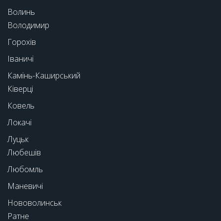
Волинь
Володимир
Горохів
Іваничі
Камінь-Каширський
Ківерці
Ковель
Локачі
Луцьк
Любешів
Любомль
Маневичі
Нововолинськ
Ратне