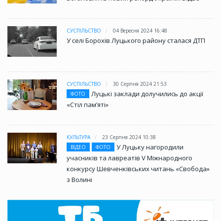
СУСПІЛЬСТВО
04 Вересня 2024 16:48
У селі Борохів Луцького району сталася ДТП
СУСПІЛЬСТВО
30 Серпня 2024 21:53
Луцькі заклади долучились до акції
ФОТО
«Стіл памʼяті»
КУЛЬТУРА
23 Серпня 2024 10:38
У Луцьку нагородили
ВІДЕО
ФОТО
учасників та лавреатів V Міжнародного
конкурсу Шевченківських читань «Свобода»
з Волині