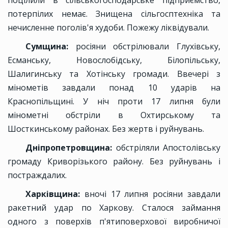
поцілили в сільськогосподарське підприємство,
потерпілих немає. Знищена сільгосптехніка та
нечисленне поголів'я худоби. Пожежу ліквідували.
Сумщина:
росіяни обстрілювали Глухівську,
Есманську, Новослобідську, Білопільську,
Шалигинську та Хотінську громади. Ввечері з
мінометів завдали понад 10 ударів на
Краснопільщині. У ніч проти 17 липня були
мінометні обстріли в Охтирському та
Шосткинському районах. Без жертв і руйнувань.
Дніпропетровщина:
обстріляли Апостолівську
громаду Криворізького району. Без руйнувань і
постраждалих.
Харківщина:
вночі 17 липня росіяни завдали
ракетний удар по Харкову. Сталося займання
одного з поверхів п'ятиповерхової виробничої