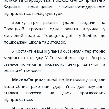
Іллінка та Стародубівка. Пошкоджені 20 приватних
будинків, приміщення сільськогосподарського
підприємства, палац культури.
Зранку три ракетні удари завдали по
Торецькій громаді: одна ракета влучила у
житловий квартал Торецька, дві – у Залізне, де
пошкоджені школа та дитсадок.
У Костянтинівці окупанти обстріляли територію
медичного коледжу. У Соледарі внаслідок обстрілу
сталася пожежа в місцевому центрі дитячої та
юнацької творчості.
Миколаївщина:
вночі по Миколаєву завдали
масштабний ракетний удар. Унаслідок влучання
сталася пожежа на двох промислових
підприємствах.
Напередодні російські війська обстрілювали