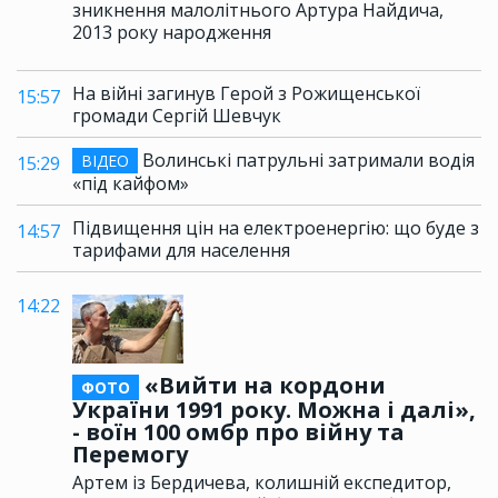
зникнення малолітнього Артура Найдича,
2013 року народження
На війні загинув Герой з Рожищенської
15:57
громади Сергій Шевчук
Волинські патрульні затримали водія
ВІДЕО
15:29
«під кайфом»
Підвищення цін на електроенергію: що буде з
14:57
тарифами для населення
14:22
«Вийти на кордони
ФОТО
України 1991 року. Можна і далі»,
- воїн 100 омбр про війну та
Перемогу
Артем із Бердичева, колишній експедитор,