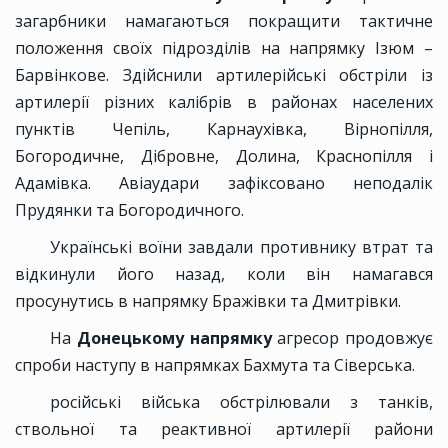
загарбники намагаються покращити тактичне
положення своїх підрозділів на напрямку Ізюм –
Барвінкове. Здійснили артилерійські обстріли із
артилерії різних калібрів в районах населених
пунктів Чепіль, Карнаухівка, Вірнопілля,
Богородичне, Дібровне, Долина, Краснопілля і
Адамівка. Авіаудари зафіксовано неподалік
Прудянки та Богородичного.
Українські воїни завдали противнику втрат та
відкинули його назад, коли він намагався
просунутись в напрямку Бражівки та Дмитрівки.
На
Донецькому напрямку
агресор продовжує
спроби наступу в напрямках Бахмута та Сіверська.
російські війська обстрілювали з танків,
ствольної та реактивної артилерії райони