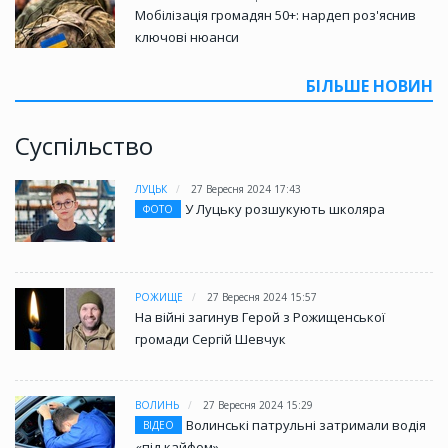
Мобілізація громадян 50+: нардеп роз'яснив
ключові нюанси
БІЛЬШЕ НОВИН
Суспільство
ЛУЦЬК
27 Вересня 2024 17:43
У Луцьку розшукують школяра
ФОТО
РОЖИЩЕ
27 Вересня 2024 15:57
На війні загинув Герой з Рожищенської
громади Сергій Шевчук
ВОЛИНЬ
27 Вересня 2024 15:29
Волинські патрульні затримали водія
ВІДЕО
«під кайфом»