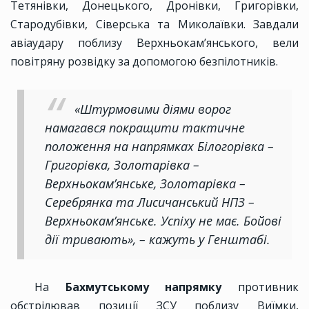
Тетянівки, Донецького, Дронівки, Григорівки,
Стародубівки, Сіверська та Миколаївки. Завдали
авіаудару поблизу Верхньокам’янського, вели
повітряну розвідку за допомогою безпілотників.
«Штурмовими діями ворог
намагався покращити тактичне
положення на напрямках Білогорівка –
Григорівка, Золотарівка –
Верхньокам’янське, Золотарівка –
Серебрянка та Лисичанський НПЗ –
Верхньокам’янське. Успіху не має. Бойові
дії тривають», – кажуть у Генштабі.
На
Бахмутському напрямку
противник
обстрілював позиції ЗСУ поблизу Виїмки,