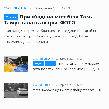
СУСПІЛЬСТВО
09 вересня 2024 18:12
При в’їзді на міст біля Там-
ФОТО
Таму сталась аварія. ФОТО
Сьогодні, 9 вересня, близько 18-ї години на одній із
транспортних розв’язок Луцька сталась ДТП —
зіткнулись два легковики
СУСПІЛЬСТВО
07 Вересня 2024 15:07
«Нитка єднання»: у Луцьку
ВІДЕО
ФОТО
встановлять новий рекорд України. ВІДЕО
СУСПІЛЬСТВО
04 Вересня 2024 16:48
У селі Борохів Луцького району сталася ДТП