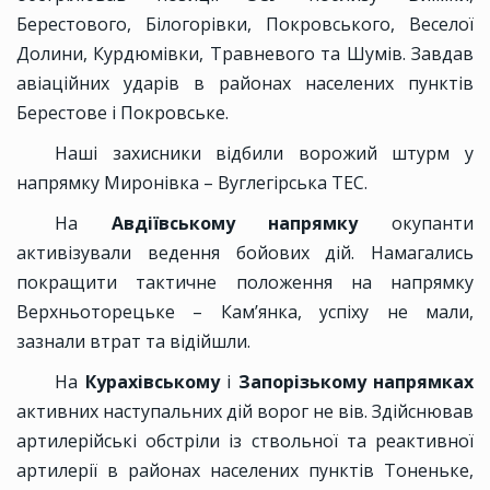
Берестового, Білогорівки, Покровського, Веселої
Долини, Курдюмівки, Травневого та Шумів. Завдав
авіаційних ударів в районах населених пунктів
Берестове і Покровське.
Наші захисники відбили ворожий штурм у
напрямку Миронівка – Вуглегірська ТЕС.
На
Авдіївському напрямку
окупанти
активізували ведення бойових дій. Намагались
покращити тактичне положення на напрямку
Верхньоторецьке – Кам’янка, успіху не мали,
зазнали втрат та відійшли.
На
Курахівському
і
Запорізькому напрямках
активних наступальних дій ворог не вів. Здійснював
артилерійські обстріли із ствольної та реактивної
артилерії в районах населених пунктів Тоненьке,