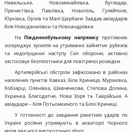
Невельське, Новомихайлівка, Вугледар,
Пречистівка, Павлівка, Новопіль, Гуляйполе,
Юрківка, Оріхів та Малі Щербаки. Завдав авіаударів
біля Новоданилівки та Новоандріївки.
На
Південнобузькому напрямку
противник
зосереджує зусилля на утриманні зайнятих рубежів
та недопущенні наступу Сил оборони, активно
застосовує безпілотники для повітряної розвідки.
Артилерійські обстріли зафіксовано в районах
населених пунктів Кавказ, Біла Криниця, Мурахівка,
Кобзарці, Оленівка, Шевченкове, Степова Долина,
Українка, Благодатне, Нова Зоря та Таврійське. А
авіаудари – біля Потьомкиного та Білої Криниці.
У готовності до завдання ракетних ударів по
Україні росіяни утримують в акваторії Чорного
моря два носії високоточної зброї.