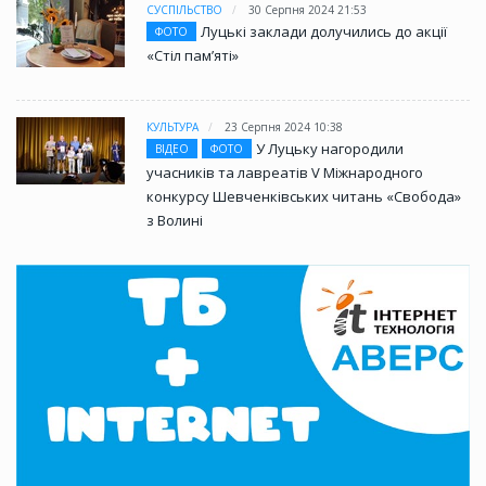
СУСПІЛЬСТВО
30 Серпня 2024 21:53
Луцькі заклади долучились до акції
ФОТО
«Стіл памʼяті»
КУЛЬТУРА
23 Серпня 2024 10:38
У Луцьку нагородили
ВІДЕО
ФОТО
учасників та лавреатів V Міжнародного
конкурсу Шевченківських читань «Свобода»
з Волині