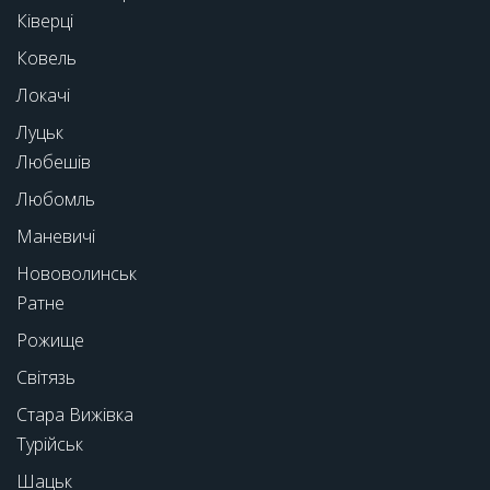
Ківерці
Ковель
Локачі
Луцьк
Любешів
Любомль
Маневичі
Нововолинськ
Ратне
Рожище
Світязь
Стара Вижівка
Турійськ
Шацьк