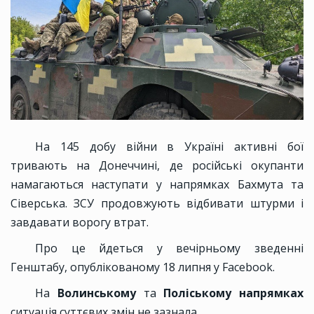
На 145 добу війни в Україні активні бої
тривають на Донеччині, де російські окупанти
намагаються наступати у напрямках Бахмута та
Сіверська. ЗСУ продовжують відбивати штурми і
завдавати ворогу втрат.
Про це йдеться у вечірньому зведенні
Генштабу, опублікованому 18 липня у Facebook.
На
Волинському
та
Поліському напрямках
ситуація суттєвих змін не зазнала.