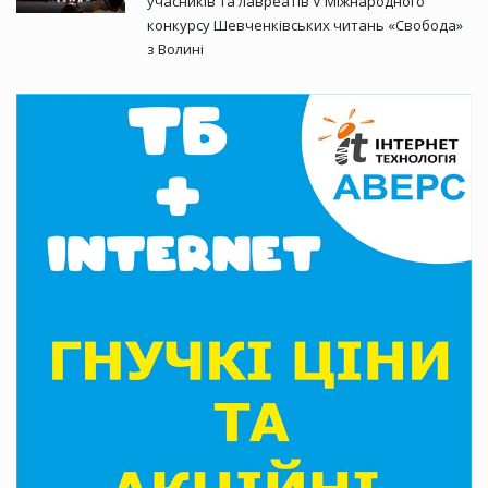
учасників та лавреатів V Міжнародного
конкурсу Шевченківських читань «Свобода»
з Волині