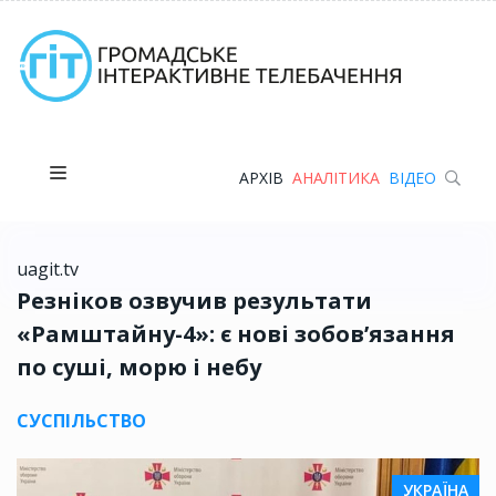
АРХІВ
АНАЛІТИКА
ВІДЕО
uagit.tv
Резніков озвучив результати
«Рамштайну-4»: є нові зобов’язання
по суші, морю і небу
СУСПІЛЬСТВО
УКРАЇНА