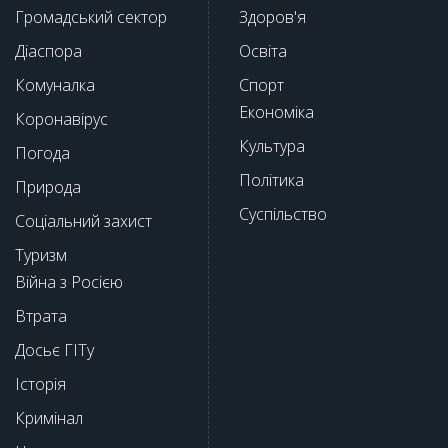
Громадський сектор
Здоров'я
Діаспора
Освіта
Комуналка
Спорт
Економіка
Коронавірус
Культура
Погода
Політика
Природа
Суспільство
Соціальний захист
Туризм
Війна з Росією
Втрата
Досьє ГІТу
Історія
Кримінал