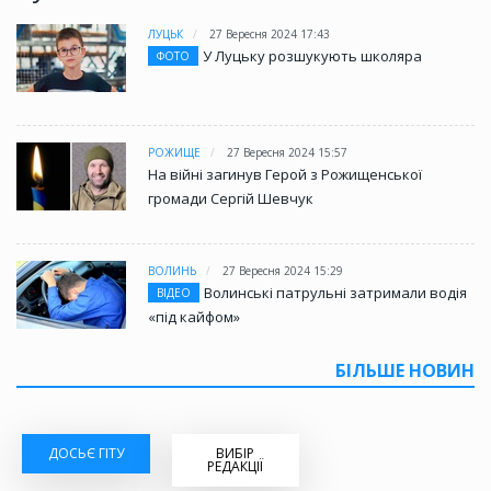
ЛУЦЬК
27 Вересня 2024 17:43
У Луцьку розшукують школяра
ФОТО
РОЖИЩЕ
27 Вересня 2024 15:57
На війні загинув Герой з Рожищенської
громади Сергій Шевчук
ВОЛИНЬ
27 Вересня 2024 15:29
Волинські патрульні затримали водія
ВІДЕО
«під кайфом»
БІЛЬШЕ НОВИН
ДОСЬЄ ГІТУ
ВИБІР
РЕДАКЦІЇ