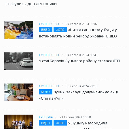
зіткнулись два легковики
СУСПІЛЬСТВО
07 Вересня 2024 15:07
«Нитка єднання»: у Луцьку
ВІДЕО
ФОТО
встановлять новий рекорд України. ВІДЕО
СУСПІЛЬСТВО
04 Вересня 2024 16:48
У селі Борохів Луцького району сталася ДТП
СУСПІЛЬСТВО
30 Серпня 2024 21:53
Луцькі заклади долучились до акції
ФОТО
«Стіл памʼяті»
КУЛЬТУРА
23 Серпня 2024 10:38
У Луцьку нагородили
ВІДЕО
ФОТО