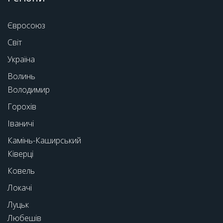
Євросоюз
Світ
Україна
Волинь
Володимир
Горохів
Іваничі
Камінь-Каширський
Ківерці
Ковель
Локачі
Луцьк
Любешів