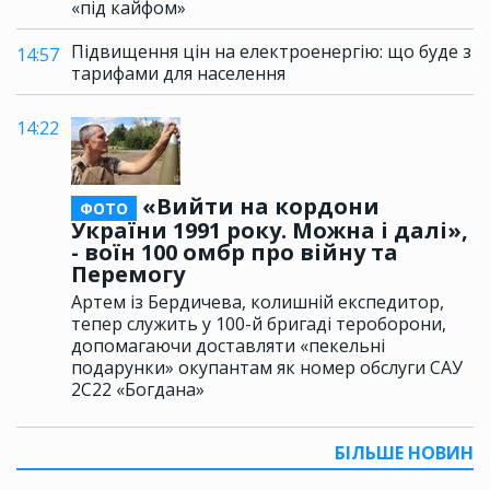
«під кайфом»
Підвищення цін на електроенергію: що буде з
14:57
тарифами для населення
14:22
«Вийти на кордони
ФОТО
України 1991 року. Можна і далі»,
- воїн 100 омбр про війну та
Перемогу
Артем із Бердичева, колишній експедитор,
тепер служить у 100-й бригаді тероборони,
допомагаючи доставляти «пекельні
подарунки» окупантам як номер обслуги САУ
2С22 «Богдана»
БІЛЬШЕ НОВИН