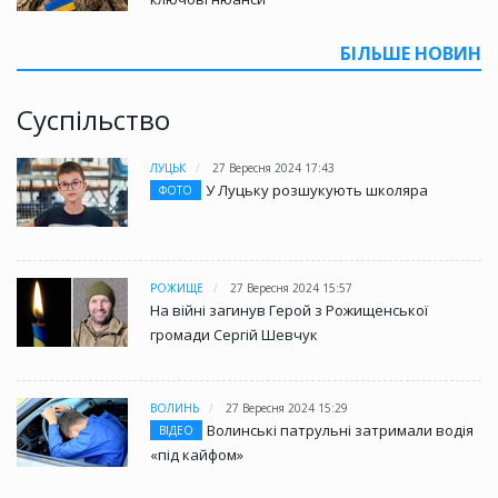
БІЛЬШЕ НОВИН
Суспільство
ЛУЦЬК
27 Вересня 2024 17:43
У Луцьку розшукують школяра
ФОТО
РОЖИЩЕ
27 Вересня 2024 15:57
На війні загинув Герой з Рожищенської
громади Сергій Шевчук
ВОЛИНЬ
27 Вересня 2024 15:29
Волинські патрульні затримали водія
ВІДЕО
«під кайфом»