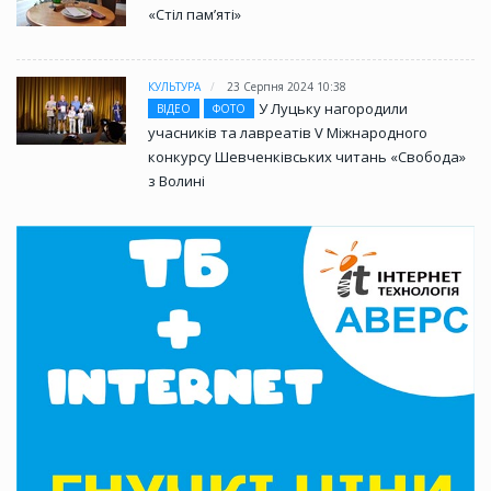
«Стіл памʼяті»
КУЛЬТУРА
23 Серпня 2024 10:38
У Луцьку нагородили
ВІДЕО
ФОТО
учасників та лавреатів V Міжнародного
конкурсу Шевченківських читань «Свобода»
з Волині