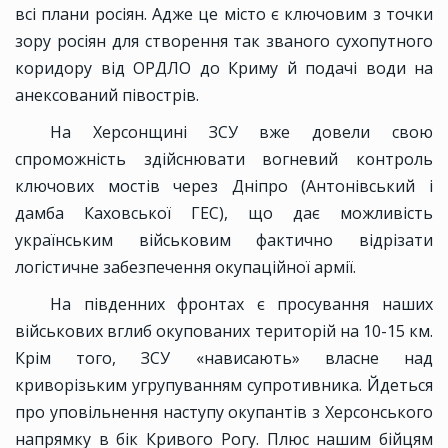
всі плани росіян. Адже це місто є ключовим з точки
зору росіян для створення так званого сухопутного
коридору від ОРДЛО до Криму й подачі води на
анексований півострів.
На Херсонщині ЗСУ вже довели свою
спроможність здійснювати вогневий контроль
ключових мостів через Дніпро (Антонівський і
дамба Каховської ГЕС), що дає можливість
українським військовим фактично відрізати
логістичне забезпечення окупаційної армії.
На південних фронтах є просування наших
військових вглиб окупованих територій на 10-15 км.
Крім того, ЗСУ «нависають» власне над
криворізьким угрупуванням супротивника. Йдеться
про уповільнення наступу окупантів з Херсонського
напрямку в бік Кривого Рогу. Плюс нашим бійцям