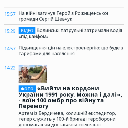
На війні загинув Герой з Рожищенської
15:57
громади Сергій Шевчук
Волинські патрульні затримали водія
ВІДЕО
15:29
«під кайфом»
Підвищення цін на електроенергію: що буде з
14:57
тарифами для населення
14:22
«Вийти на кордони
ФОТО
України 1991 року. Можна і далі»,
- воїн 100 омбр про війну та
Перемогу
Артем із Бердичева, колишній експедитор,
тепер служить у 100-й бригаді тероборони,
допомагаючи доставляти «пекельні