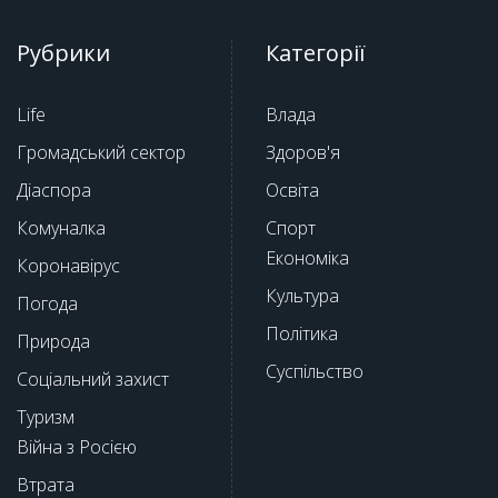
Рубрики
Категорії
Life
Влада
Громадський сектор
Здоров'я
Діаспора
Освіта
Комуналка
Спорт
Економіка
Коронавірус
Культура
Погода
Політика
Природа
Суспільство
Соціальний захист
Туризм
Війна з Росією
Втрата