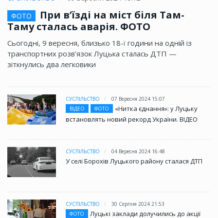
При в’їзді на міст біля Там-
ФОТО
Таму сталась аварія. ФОТО
Сьогодні, 9 вересня, близько 18-ї години на одній із
транспортних розв’язок Луцька сталась ДТП —
зіткнулись два легковики
СУСПІЛЬСТВО
07 Вересня 2024 15:07
«Нитка єднання»: у Луцьку
ВІДЕО
ФОТО
встановлять новий рекорд України. ВІДЕО
СУСПІЛЬСТВО
04 Вересня 2024 16:48
У селі Борохів Луцького району сталася ДТП
СУСПІЛЬСТВО
30 Серпня 2024 21:53
Луцькі заклади долучились до акції
ФОТО