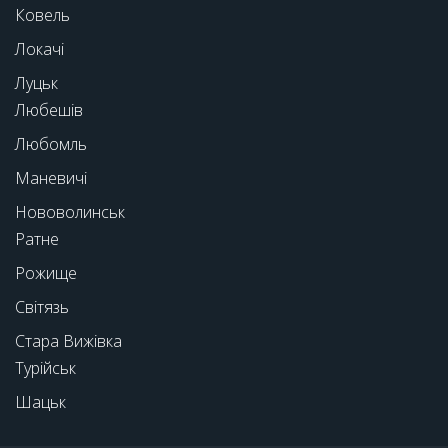
Ковель
Локачі
Луцьк
Любешів
Любомль
Маневичі
Нововолинськ
Ратне
Рожище
Світязь
Стара Вижівка
Турійськ
Шацьк