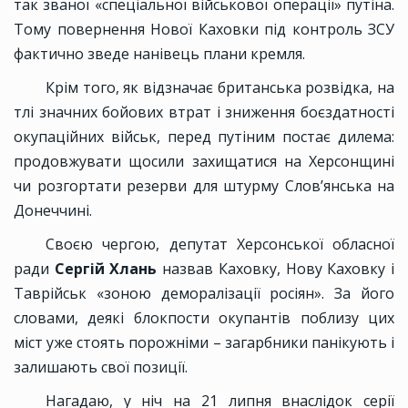
так званої «спеціальної військової операції» путіна.
Тому повернення Нової Каховки під контроль ЗСУ
фактично зведе нанівець плани кремля.
Крім того, як відзначає британська розвідка, на
тлі значних бойових втрат і зниження боєздатності
окупаційних військ, перед путіним постає дилема:
продовжувати щосили захищатися на Херсонщині
чи розгортати резерви для штурму Слов’янська на
Донеччині.
Своєю чергою, депутат Херсонської обласної
ради
Сергій Хлань
назвав Каховку, Нову Каховку і
Таврійськ «зоною деморалізації росіян». За його
словами, деякі блокпости окупантів поблизу цих
міст уже стоять порожніми – загарбники панікують і
залишають свої позиції.
Нагадаю, у ніч на 21 липня внаслідок серії