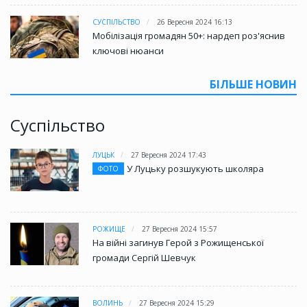
СУСПІЛЬСТВО
26 Вересня 2024 16:13
Мобілізація громадян 50+: нардеп роз'яснив
ключові нюанси
БІЛЬШЕ НОВИН
Суспільство
ЛУЦЬК
27 Вересня 2024 17:43
У Луцьку розшукують школяра
ФОТО
РОЖИЩЕ
27 Вересня 2024 15:57
На війні загинув Герой з Рожищенської
громади Сергій Шевчук
ВОЛИНЬ
27 Вересня 2024 15:29