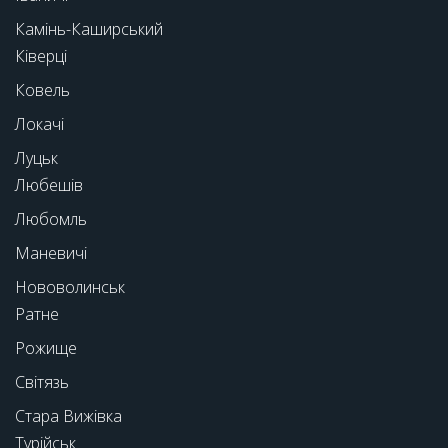
Камінь-Каширський
Ківерці
Ковель
Локачі
Луцьк
Любешів
Любомль
Маневичі
Нововолинськ
Ратне
Рожище
Світязь
Стара Вижівка
Турійськ