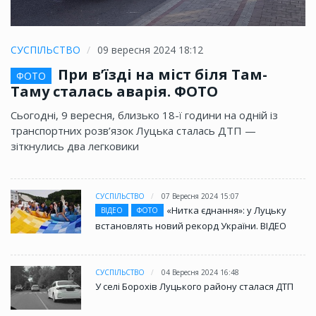
СУСПІЛЬСТВО
09 вересня 2024 18:12
При в’їзді на міст біля Там-
ФОТО
Таму сталась аварія. ФОТО
Сьогодні, 9 вересня, близько 18-ї години на одній із
транспортних розв’язок Луцька сталась ДТП —
зіткнулись два легковики
СУСПІЛЬСТВО
07 Вересня 2024 15:07
«Нитка єднання»: у Луцьку
ВІДЕО
ФОТО
встановлять новий рекорд України. ВІДЕО
СУСПІЛЬСТВО
04 Вересня 2024 16:48
У селі Борохів Луцького району сталася ДТП