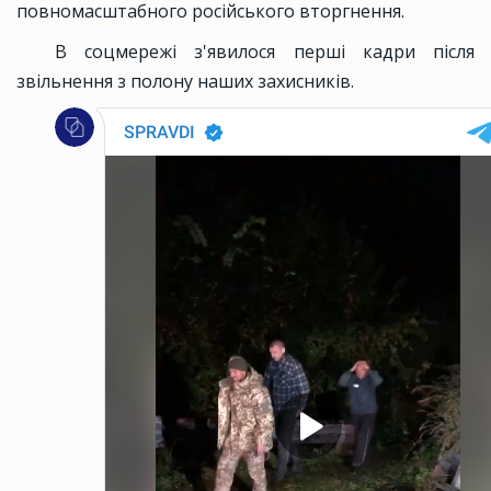
повномасштабного російського вторгнення.
В соцмережі з'явилося перші кадри після
звільнення з полону наших захисників.