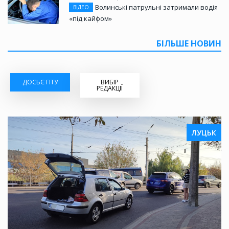
Волинські патрульні затримали водія
ВІДЕО
«під кайфом»
БІЛЬШЕ НОВИН
ДОСЬЄ ГІТУ
ВИБІР
РЕДАКЦІЇ
ЛУЦЬК