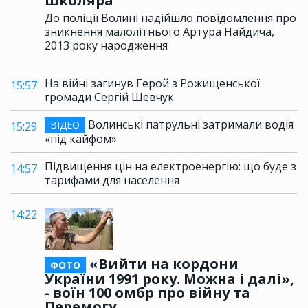
школяра
До поліції Волині надійшло повідомлення про
зникнення малолітнього Артура Найдича,
2013 року народження
На війні загинув Герой з Рожищенської
15:57
громади Сергій Шевчук
Волинські патрульні затримали водія
ВІДЕО
15:29
«під кайфом»
Підвищення цін на електроенергію: що буде з
14:57
тарифами для населення
14:22
«Вийти на кордони
ФОТО
України 1991 року. Можна і далі»,
- воїн 100 омбр про війну та
Перемогу