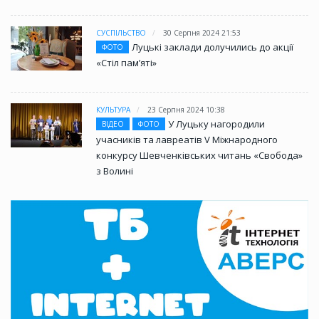
СУСПІЛЬСТВО
30 Серпня 2024 21:53
Луцькі заклади долучились до акції
ФОТО
«Стіл памʼяті»
КУЛЬТУРА
23 Серпня 2024 10:38
У Луцьку нагородили
ВІДЕО
ФОТО
учасників та лавреатів V Міжнародного
конкурсу Шевченківських читань «Свобода»
з Волині