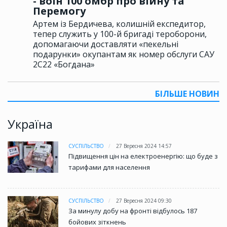
- воїн 100 омбр про війну та
Перемогу
Артем із Бердичева, колишній експедитор,
тепер служить у 100-й бригаді тероборони,
допомагаючи доставляти «пекельні
подарунки» окупантам як номер обслуги САУ
2С22 «Богдана»
БІЛЬШЕ НОВИН
Україна
СУСПІЛЬСТВО
27 Вересня 2024 14:57
Підвищення цін на електроенергію: що буде з
тарифами для населення
СУСПІЛЬСТВО
27 Вересня 2024 09:30
За минулу добу на фронті відбулось 187
бойових зіткнень