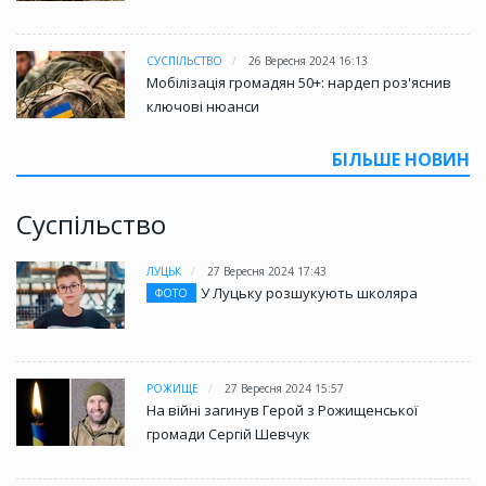
СУСПІЛЬСТВО
26 Вересня 2024 16:13
Мобілізація громадян 50+: нардеп роз'яснив
ключові нюанси
БІЛЬШЕ НОВИН
Суспільство
ЛУЦЬК
27 Вересня 2024 17:43
У Луцьку розшукують школяра
ФОТО
РОЖИЩЕ
27 Вересня 2024 15:57
На війні загинув Герой з Рожищенської
громади Сергій Шевчук