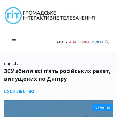
АРХІВ
АНАЛІТИКА
ВІДЕО
uagit.tv
ЗСУ збили всі п’ять російських ракет,
випущених по Дніпру
СУСПІЛЬСТВО
УКРАЇНА