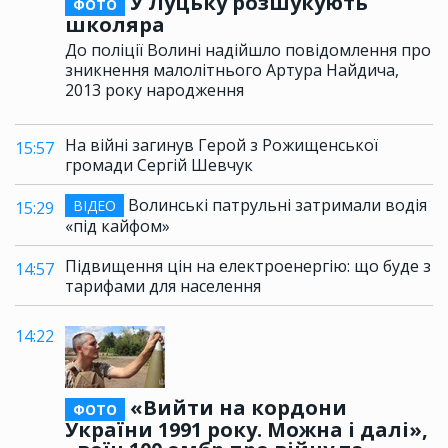
У Луцьку розшукують
ФОТО
школяра
До поліції Волині надійшло повідомлення про
зникнення малолітнього Артура Найдича,
2013 року народження
На війні загинув Герой з Рожищенської
15:57
громади Сергій Шевчук
Волинські патрульні затримали водія
ВІДЕО
15:29
«під кайфом»
Підвищення цін на електроенергію: що буде з
14:57
тарифами для населення
14:22
«Вийти на кордони
ФОТО
України 1991 року. Можна і далі»,