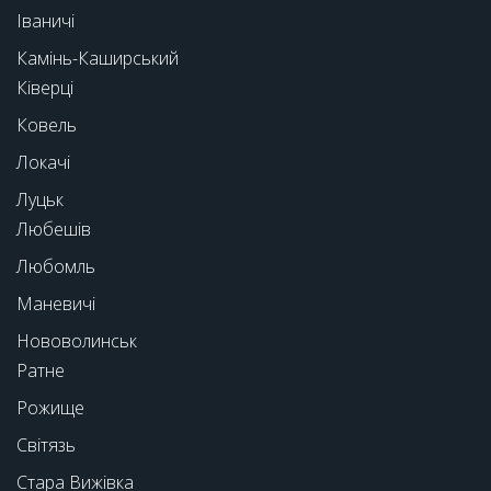
Іваничі
Камінь-Каширський
Ківерці
Ковель
Локачі
Луцьк
Любешів
Любомль
Маневичі
Нововолинськ
Ратне
Рожище
Світязь
Стара Вижівка