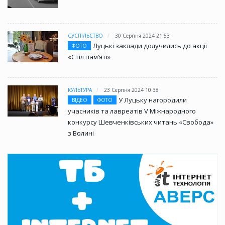
СУСПІЛЬСТВО
30 Серпня 2024 21:53
Луцькі заклади долучились до акції
ФОТО
«Стіл памʼяті»
КУЛЬТУРА
23 Серпня 2024 10:38
У Луцьку нагородили
ВІДЕО
ФОТО
учасників та лавреатів V Міжнародного
конкурсу Шевченківських читань «Свобода»
з Волині