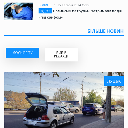
ВОЛИНЬ
27 Вересня 2024 15:29
Волинські патрульні затримали водія
ВІДЕО
«під кайфом»
БІЛЬШЕ НОВИН
ДОСЬЄ ГІТУ
ВИБІР
РЕДАКЦІЇ
ЛУЦЬК