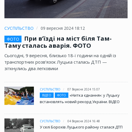
СУСПІЛЬСТВО
09 вересня 2024 18:12
При в’їзді на міст біля Там-
ФОТО
Таму сталась аварія. ФОТО
Сьогодні, 9 вересня, близько 18-ї години на одній із
транспортних розв’язок Луцька сталась ДТП —
зіткнулись два легковики
СУСПІЛЬСТВО
07 Вересня 2024 15:07
«Нитка єднання»: у Луцьку
ВІДЕО
ФОТО
встановлять новий рекорд України. ВІДЕО
СУСПІЛЬСТВО
04 Вересня 2024 16:48
У селі Борохів Луцького району сталася ДТП