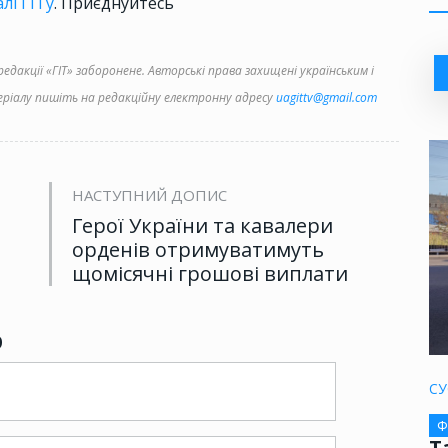
лі ГІТу
. Приєднуйтесь
дакції «ГІТ» заборонене. Авторські права захищені українським і
іалу пишіть на редакційну електронну адресу
uagittv@gmail.com
НАСТУПНИЙ ДОПИС
Герої України та кавалери
орденів отримуватимуть
щомісячні грошові виплати
р
СУ
Ф
Т