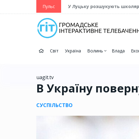
ійну та Перемогу
Пульс
У Луцьку розшукують школя
Світ
Україна
Волинь
Влада
Еко
uagit.tv
В Україну поверн
СУСПІЛЬСТВО