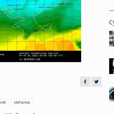
С
ННЯ
УКРАЇНА