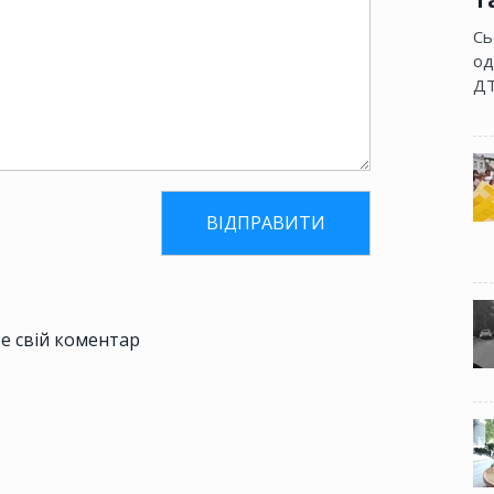
Сь
од
ДТ
е свій коментар