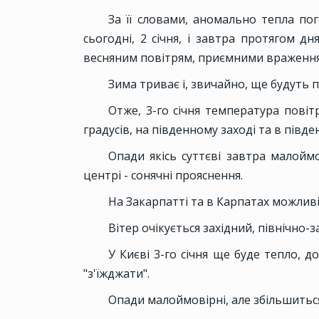
За її словами, аномально тепла пог
сьогодні, 2 січня, і завтра протягом д
весняним повітрям, приємними враженням
Зима триває і, звичайно, ще будуть 
Отже, 3-го січня температура повіт
градусів, на південному заході та в півден
Опади якісь суттєві завтра малоймов
центрі - сонячні прояснення.
На Закарпатті та в Карпатах можливі
Вітер очікується західний, північно-з
У Києві 3-го січня ще буде тепло, д
"з'їжджати".
Опади малоймовірні, але збільшиться