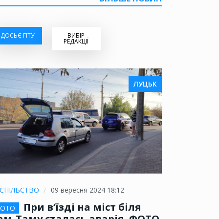
ДОСЬЄ ГІТУ
ВИБІР
РЕДАКЦІЇ
ЛУЦЬК
СПІЛЬСТВО
09 вересня 2024 18:12
При в’їзді на міст біля
ОТО
ам-Таму сталась аварія. ФОТО