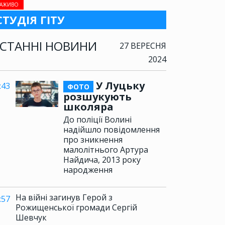
АЖИВО
СТУДІЯ ГІТУ
СТАННІ НОВИНИ
27 ВЕРЕСНЯ
2024
У Луцьку
:43
ФОТО
розшукують
школяра
До поліції Волині
надійшло повідомлення
про зникнення
малолітнього Артура
Найдича, 2013 року
народження
На війні загинув Герой з
:57
Рожищенської громади Сергій
Шевчук