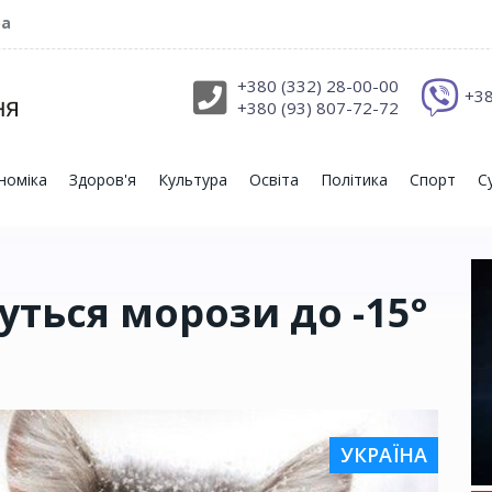
ра
+380 (332) 28-00-00
+38
+380 (93) 807-72-72
номіка
Здоров'я
Культура
Освіта
Політика
Спорт
С
уться морози до -15°
УКРАЇНА