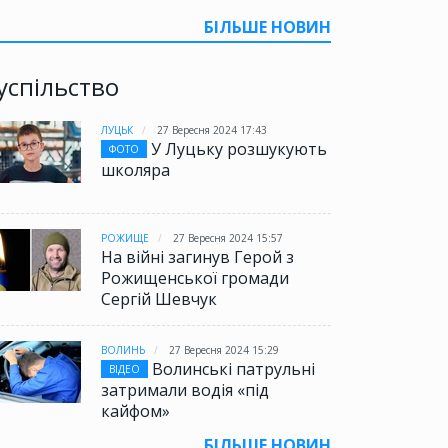
БІЛЬШЕ НОВИН
успільство
ЛУЦЬК
27 Вересня 2024 17:43
У Луцьку розшукують
ФОТО
школяра
РОЖИЩЕ
27 Вересня 2024 15:57
На війні загинув Герой з
Рожищенської громади
Сергій Шевчук
ВОЛИНЬ
27 Вересня 2024 15:29
Волинські патрульні
ВІДЕО
затримали водія «під
кайфом»
БІЛЬШЕ НОВИН