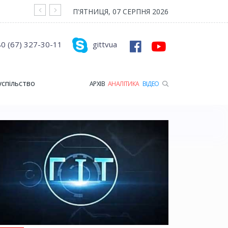
На війні загинув Герой з Рожищенської гр
П'ЯТНИЦЯ, 07 СЕРПНЯ 2026
0 (67) 327-30-11
gittvua
успільство
АРХІВ
АНАЛІТИКА
ВІДЕО