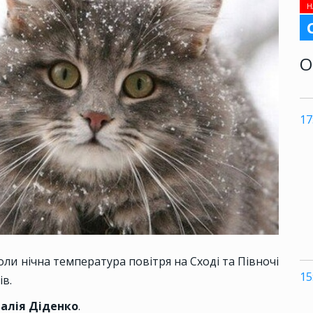
Н
О
17
оли нічна температура повітря на Сході та Півночі
15
ів.
алія Діденко
.