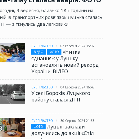
огодні, 9 вересня, близько 18-ї години на
ній із транспортних розв’язок Луцька сталась
П — зіткнулись два легковики
СУСПІЛЬСТВО
07 Вересня 2024 15:07
«Нитка
ВІДЕО
ФОТО
єднання»: у Луцьку
встановлять новий рекорд
України. ВІДЕО
СУСПІЛЬСТВО
04 Вересня 2024 16:48
У селі Борохів Луцького
району сталася ДТП
СУСПІЛЬСТВО
30 Серпня 2024 21:53
Луцькі заклади
ФОТО
долучились до акції «Стіл