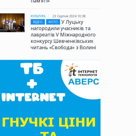
памʼяті»
КУЛЬТУРА
23 Серпня 2024 10:38
У Луцьку
ВІДЕО
ФОТО
нагородили учасників та
лавреатів V Міжнародного
конкурсу Шевченківських
читань «Свобода» з Волині