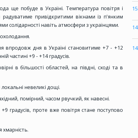
ода ще побуде в Україні. Температура повітря і
15
ня радуватиме привідкритими вікнами із п'янким
и солідарності навіть атмосфери з українцями.
14
похолодання.
ря впродовж дня в Україні становитиме +7 - +12
14
ній частині +9 - +14 градусів.
ірні в більшості областей, на півдні, сході та в
 локальні невеликі дощі.
ахідний, помірний, часом рвучкий, як навесні.
о +9 градусів, проте вже повітря стане поступово
 хмарність.