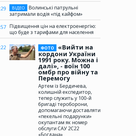
Волинські патрульні
ВІДЕО
:29
затримали водія «під кайфом»
Підвищення цін на електроенергію:
:57
що буде з тарифами для населення
«Вийти на
:22
ФОТО
кордони України
1991 року. Можна і
далі», - воїн 100
омбр про війну та
Перемогу
Артем із Бердичева,
колишній експедитор,
тепер служить у 100-й
бригаді тероборони,
допомагаючи доставляти
«пекельні подарунки»
окупантам як номер
обслуги САУ 2С22
«Богдана»