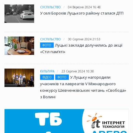
СУСПІЛЬСТВО
04 Вересня 2024 16:48
У селі Борохів Луцького району сталася ДТП
СУСПІЛЬСТВО
30 Серпня 2024 21:53
Луцькі заклади долучились до акції
ФОТО
«Стіл памʼяті»
КУЛЬТУРА
23 Серпня 2024 10:38
У Луцьку нагородили
ВІДЕО
ФОТО
учасників та лавреатів V Міжнародного
конкурсу Шевченківських читань «Свобода»
з Волині