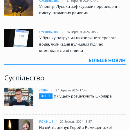
СУСПІЛЬСТВО
27 Вересня 2024 07:40
У повітрі Луцька зафіксували перевищення
вмісту шкідливих речовин
СУСПІЛЬСТВО
26 Вересня 2024 20:22
У Луцьку патрульні виявили нетверезого
водія, який їздив вулицями під час
комендантської години
БІЛЬШЕ НОВИН
Суспільство
ЛУЦЬК
27 Вересня 2024 17:43
У Луцьку розшукують школяра
ФОТО
РОЖИЩЕ
27 Вересня 2024 15:57
На війні загинув Герой з Рожищенської