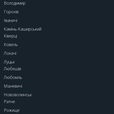
Володимир
Горохів
Іваничі
Камінь-Каширський
Ківерці
Ковель
Локачі
Луцьк
Любешів
Любомль
Маневичі
Нововолинськ
Ратне
Рожище