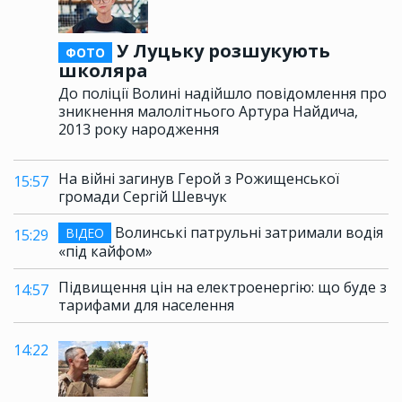
У Луцьку розшукують
ФОТО
школяра
До поліції Волині надійшло повідомлення про
зникнення малолітнього Артура Найдича,
2013 року народження
На війні загинув Герой з Рожищенської
15:57
громади Сергій Шевчук
Волинські патрульні затримали водія
ВІДЕО
15:29
«під кайфом»
Підвищення цін на електроенергію: що буде з
14:57
тарифами для населення
14:22