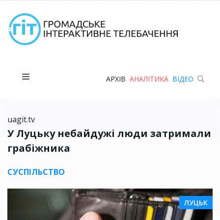
АРХІВ
АНАЛІТИКА
ВІДЕО
uagit.tv
У Луцьку небайдужі люди затримали
грабіжника
СУСПІЛЬСТВО
ЛУЦЬК