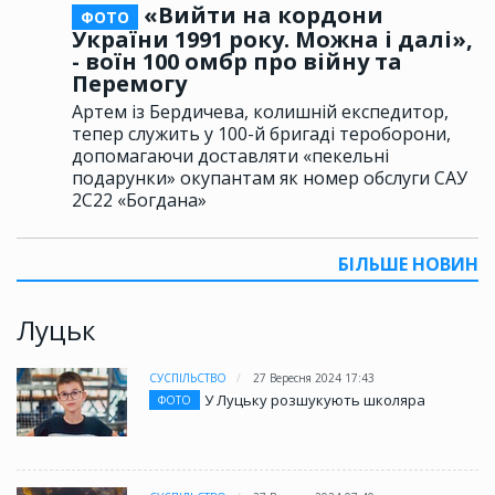
«Вийти на кордони
ФОТО
України 1991 року. Можна і далі»,
- воїн 100 омбр про війну та
Перемогу
Артем із Бердичева, колишній експедитор,
тепер служить у 100-й бригаді тероборони,
допомагаючи доставляти «пекельні
подарунки» окупантам як номер обслуги САУ
2С22 «Богдана»
БІЛЬШЕ НОВИН
Луцьк
СУСПІЛЬСТВО
27 Вересня 2024 17:43
У Луцьку розшукують школяра
ФОТО