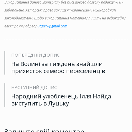
Використання даного матеріалу без письмового дозволу редакції «ГІТ»
заборонене. Авторські права захищені українським і міжнародним
законодавством. Щодо використання матеріалу пишіть на редакційну
електронну адресу
uagittv@gmail.com
ПОПЕРЕДНІЙ ДОПИС
На Волині за тиждень знайшли
прихисток семеро переселенців
НАСТУПНИЙ ДОПИС
Народний улюбленець Ілля Найда
виступить в Луцьку
Залиште свій коментар