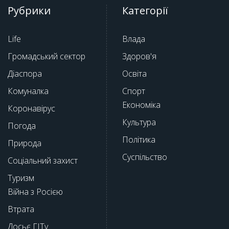
Рубрики
Категорії
Life
Влада
Громадський сектор
Здоров'я
Діаспора
Освіта
Комуналка
Спорт
Економіка
Коронавірус
Культура
Погода
Політика
Природа
Суспільство
Соціальний захист
Туризм
Війна з Росією
Втрата
Досьє ГІТу