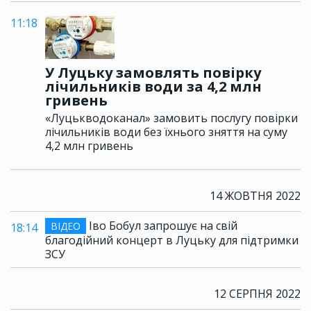
11:18
У Луцьку замовлять повірку
лічильників води за 4,2 млн
гривень
«Луцькводоканал» замовить послугу повірки
лічильників води без їхнього зняття на суму
4,2 млн гривень
14 ЖОВТНЯ 2022
Іво Бобул запрошує на свій
ВІДЕО
18:14
благодійний концерт в Луцьку для підтримки
ЗСУ
12 СЕРПНЯ 2022