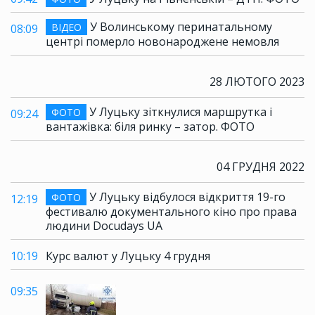
У Волинському перинатальному
ВІДЕО
08:09
центрі померло новонароджене немовля
28 ЛЮТОГО 2023
У Луцьку зіткнулися маршрутка і
ФОТО
09:24
вантажівка: біля ринку – затор. ФОТО
04 ГРУДНЯ 2022
У Луцьку відбулося відкриття 19-го
ФОТО
12:19
фестивалю документального кіно про права
людини Docudays UA
10:19
Курс валют у Луцьку 4 грудня
09:35