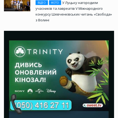
У Луцьку нагородили
ВІДЕО
ФОТО
учасників та лавреатів V Міжнародного
конкурсу Шевченківських читань «Свобода»
з Волині