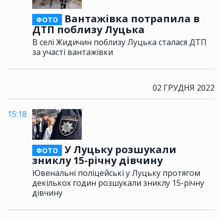
Вантажівка потрапила в
ФОТО
ДТП поблизу Луцька
В селі Жидичин поблизу Луцька сталася ДТП
за участі вантажівки
02 ГРУДНЯ 2022
15:18
У Луцьку розшукали
ФОТО
зниклу 15-річну дівчину
Ювенальні поліцейські у Луцьку протягом
декількох годин розшукали зниклу 15-річну
дівчину