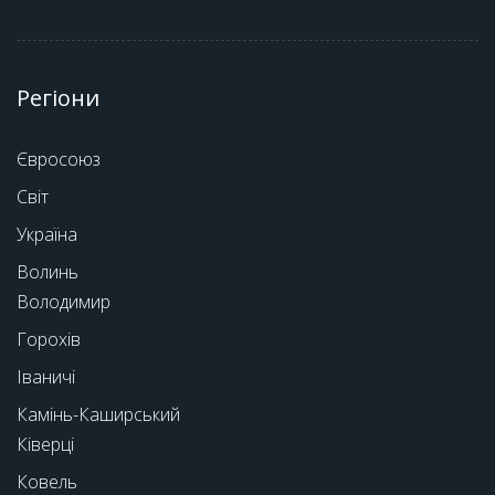
Регіони
Євросоюз
Світ
Україна
Волинь
Володимир
Горохів
Іваничі
Камінь-Каширський
Ківерці
Ковель