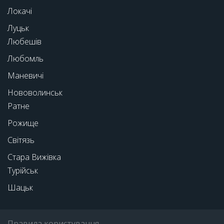
Локачі
Луцьк
Любешів
Любомль
Маневичі
Нововолинськ
Ратне
Рожище
Світязь
Стара Вижівка
Турійськ
Шацьк
Правила користування