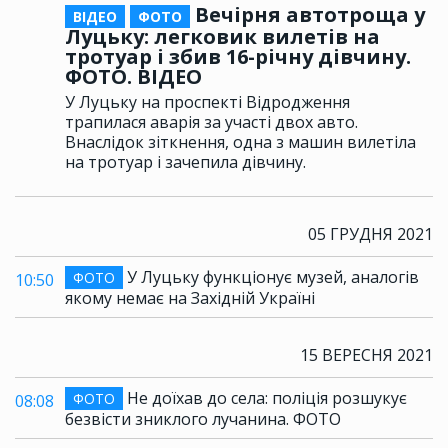
Вечірня автотроща у
ВІДЕО
ФОТО
Луцьку: легковик вилетів на
тротуар і збив 16-річну дівчину.
ФОТО. ВІДЕО
У Луцьку на проспекті Відродження
трапилася аварія за участі двох авто.
Внаслідок зіткнення, одна з машин вилетіла
на тротуар і зачепила дівчину.
05 ГРУДНЯ 2021
У Луцьку функціонує музей, аналогів
ФОТО
10:50
якому немає на Західній Україні
15 ВЕРЕСНЯ 2021
Не доїхав до села: поліція розшукує
ФОТО
08:08
безвісти зниклого лучанина. ФОТО