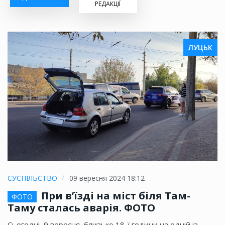
РЕДАКЦІЇ
ЛУЦЬК
СУСПІЛЬСТВО
09 вересня 2024 18:12
При в’їзді на міст біля Там-
ФОТО
Таму сталась аварія. ФОТО
Сьогодні, 9 вересня, близько 18-ї години на одній із