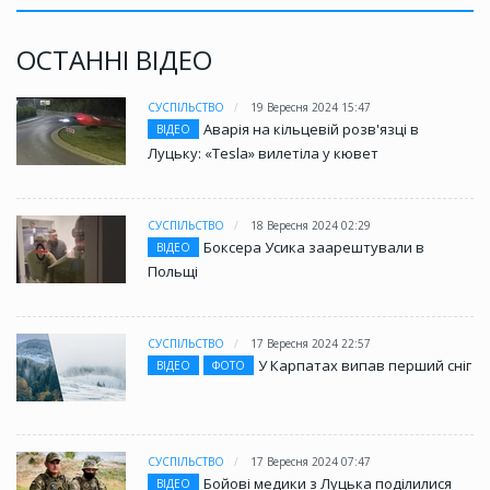
ОСТАННІ ВІДЕО
СУСПІЛЬСТВО
19 Вересня 2024 15:47
Аварія на кільцевій розв'язці в
ВІДЕО
Луцьку: «Tesla» вилетіла у кювет
СУСПІЛЬСТВО
18 Вересня 2024 02:29
Боксера Усика заарештували в
ВІДЕО
Польщі
СУСПІЛЬСТВО
17 Вересня 2024 22:57
У Карпатах випав перший сніг
ВІДЕО
ФОТО
СУСПІЛЬСТВО
17 Вересня 2024 07:47
Бойові медики з Луцька поділилися
ВІДЕО