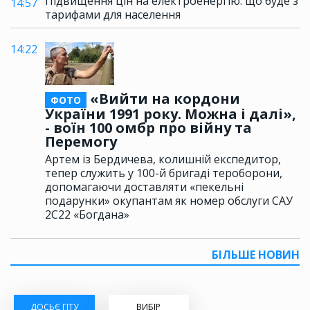
Підвищення цін на електроенергію: що буде з
14:57
тарифами для населення
14:22
«Вийти на кордони
ФОТО
України 1991 року. Можна і далі»,
- воїн 100 омбр про війну та
Перемогу
Артем із Бердичева, колишній експедитор,
тепер служить у 100-й бригаді тероборони,
допомагаючи доставляти «пекельні
подарунки» окупантам як номер обслуги САУ
2С22 «Богдана»
БІЛЬШЕ НОВИН
ДОСЬЄ ГІТУ
ВИБІР