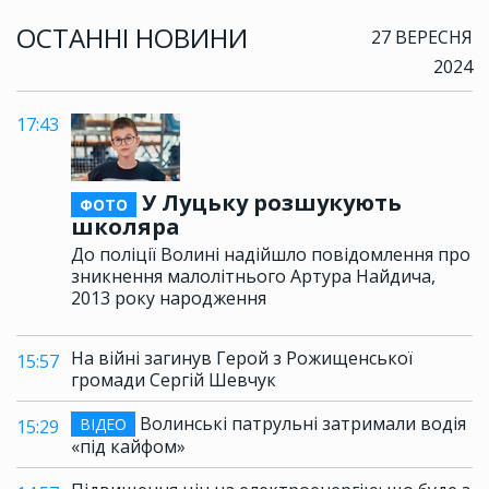
ОСТАННІ НОВИНИ
27 ВЕРЕСНЯ
2024
17:43
У Луцьку розшукують
ФОТО
школяра
До поліції Волині надійшло повідомлення про
зникнення малолітнього Артура Найдича,
2013 року народження
На війні загинув Герой з Рожищенської
15:57
громади Сергій Шевчук
Волинські патрульні затримали водія
ВІДЕО
15:29
«під кайфом»